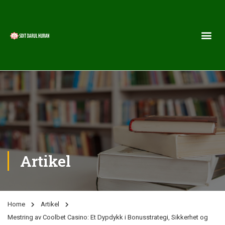
Artikel
Home
Artikel
Mestring av Coolbet Casino: Et Dypdykk i Bonusstrategi, Sikkerhet og