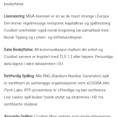
beskyttelse.
Lisensiering:
MGA-lisensen er en av de mest strenge i Europa.
Den krever regelmessige revisjoner, kapitalkrav og spilltestning.
Coolbet overholder også norsk lovgivning via samarbeid med
Norsk Tipping og Lotteri- og stiftelsestilsynet.
Data Beskyttelse:
All kommunikasjon mellom din enhet og
Coolbet servere er kryptert med TLS 1.2 eller høyere. Personlige
data lagres i sikre datasentere i EU.
Rettferdig Spilling:
Alle RNG (Random Number Generator) spill
er sertifisert av uavhengige organisasjoner som eCOGRA eller
iTech Labs. RTP-prosentene er offentlige og kan verifiseres.
Live casino spill bruker fysisk utstyr og strømmes i HD fra
sertifiserte studioer.
Ansvarlig Spilling:
Coolbet tilbyr verktøy som innskuddsgrenser,