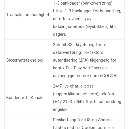
1-5 bankdager (bankoverføring).
Uttak: 1-3 bankdager for behandling,
Transaksjonshastighet
deretter avhengig av
betalingsmetode (øyeblikkelig til 5
dager).
256-bit SSL kryptering for all
dataoverføring. To-faktors
Sikkerhetsteknologi
autentisering (2FA) tilgjengelig for
konto. Fair Play sertifisert av
uavhengige testere som eCOGRA.
24/7 live chat, e-post
(support@coolbet.com), telefon
Kundestøtte Kanaler
(+47 2193 7450). Støtte på norsk og
engelsk.
Dedikert app for iOS og Android.
Lastes ned fra Coolbet.com eller