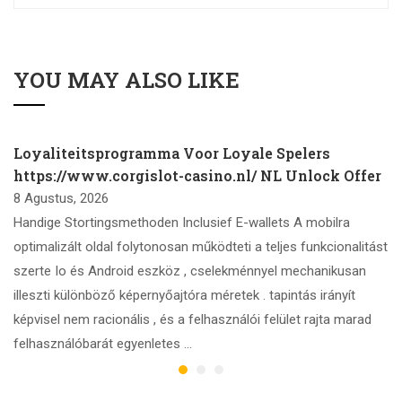
YOU MAY ALSO LIKE
Loyaliteitsprogramma Voor Loyale Spelers
https://www.corgislot-casino.nl/ NL Unlock Offer
8 Agustus, 2026
Handige Stortingsmethoden Inclusief E-wallets A mobilra
optimalizált oldal folytonosan működteti a teljes funkcionalitást
szerte Io és Android eszköz , cselekménnyel mechanikusan
illeszti különböző képernyőajtóra méretek . tapintás irányít
képvisel nem racionális , és a felhasználói felület rajta marad
felhasználóbarát egyenletes …