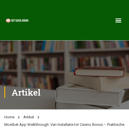
Artikel
Home
Artikel
Mostbet App Walkthrough: Van Installatie tot Casino Bonus – Praktische