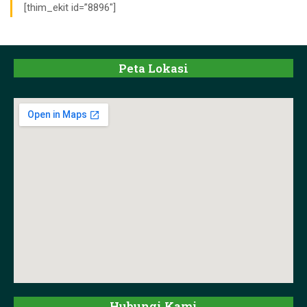
[thim_ekit id=”8896″]
Peta Lokasi
Hubungi Kami