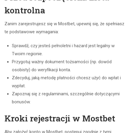
kontrolna
Zanim zarejestrujesz się w Mostbet, upewnij się, że spełniasz
te podstawowe wymagania:
Sprawdź, czy jesteś pełnoletni i hazard jest legalny w
Twoim regionie.
Przygotuj ważny dokument tożsamości (np. dowód
osobisty) do weryfikacji konta.
Zdecyduj, jaką metodę płatności chcesz użyć do wpłat i
wypłat.
Zapoznaj się z regulaminami, szczególnie dotyczącymi
bonusów.
Kroki rejestracji w Mostbet
Aby założyć konto w Mostbet, postępuj zgodnie z tymi