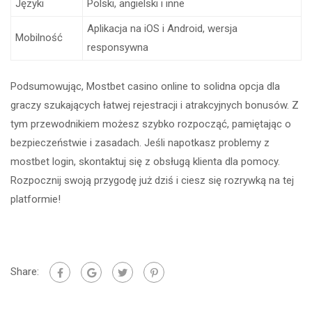
Języki
Polski, angielski i inne
Aplikacja na iOS i Android, wersja
Mobilność
responsywna
Podsumowując, Mostbet casino online to solidna opcja dla
graczy szukających łatwej rejestracji i atrakcyjnych bonusów. Z
tym przewodnikiem możesz szybko rozpocząć, pamiętając o
bezpieczeństwie i zasadach. Jeśli napotkasz problemy z
mostbet login, skontaktuj się z obsługą klienta dla pomocy.
Rozpocznij swoją przygodę już dziś i ciesz się rozrywką na tej
platformie!
Share: