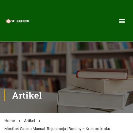
Artikel
Home
Artikel
Mostbet Casino Manual: Rejestracja i Bonusy – Krok po kroku