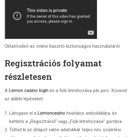
Oktatóvideó az online kaszinó biztonságos használatáról.
Regisztrációs folyamat
részletesen
A
Lemon casino login
és a fiók létrehozása pár perc. Kövesd
az alábbi lépéseket:
Látogass el a
Lemoncasino
hivatalos weboldalára, és
kattints a „Regisztráció” vagy „Fiók létrehozása” gombra.
Töltsd ki az űrlapot valós adatokkal: teljes név, születési