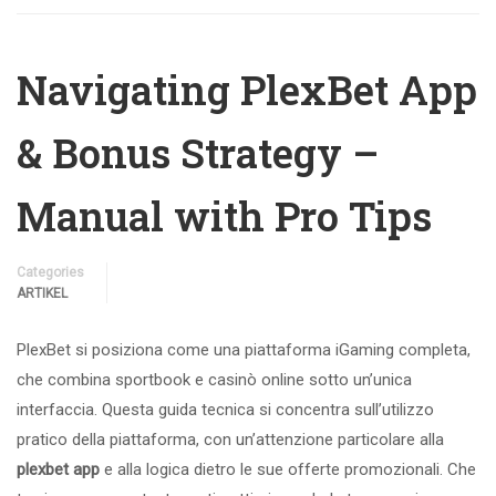
Navigating PlexBet App
& Bonus Strategy –
Manual with Pro Tips
Categories
ARTIKEL
PlexBet si posiziona come una piattaforma iGaming completa,
che combina sportbook e casinò online sotto un’unica
interfaccia. Questa guida tecnica si concentra sull’utilizzo
pratico della piattaforma, con un’attenzione particolare alla
plexbet app
e alla logica dietro le sue offerte promozionali. Che