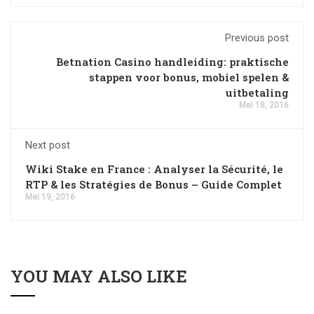
Previous post
Betnation Casino handleiding: praktische
stappen voor bonus, mobiel spelen &
uitbetaling
Mei 18, 2016
Next post
Wiki Stake en France : Analyser la Sécurité, le
RTP & les Stratégies de Bonus – Guide Complet
Mei 19, 2016
YOU MAY ALSO LIKE