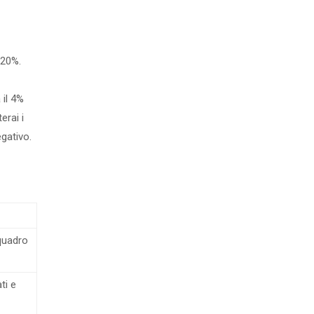
-20%.
 il 4%
erai i
gativo.
 quadro
ti e