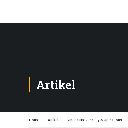
Artikel
Home
Artikel
Ninecasino Security & Operations Dee