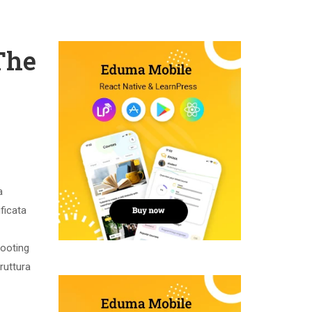
The
a
ficata
hooting
ruttura