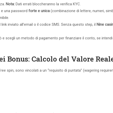
nza.
Nota:
Dati errati bloccheranno la verifica KYC.
e e una password
forte e unica
(combinazione di lettere, numeri, simb
ibile.
l link inviato all’email o il codice SMS. Senza questo step, il
Nine casi
ò e scegli un metodo di pagamento per finanziare il conto, se intendi
i Bonus: Calcolo del Valore Real
ee spin, sono vincolati a un “requisito di puntata” (wagering require