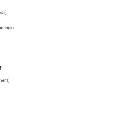
oli).
no login
e
ment).