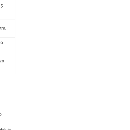
-5
tra.
no
nza
o