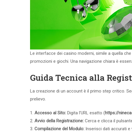
Le interfacce dei casino moderni, simile a quella ch
promozioni e giochi. Una navigazione chiara è essenz
Guida Tecnica alla Regis
La creazione di un account è il primo step critico. Se
prelievo.
Accesso al Sito:
Digita l’URL esatto (
https://ninec
Avvio della Registrazione:
Cerca e clicca il pulsant
Compilazione del Modulo:
Inserisci dati accurati e