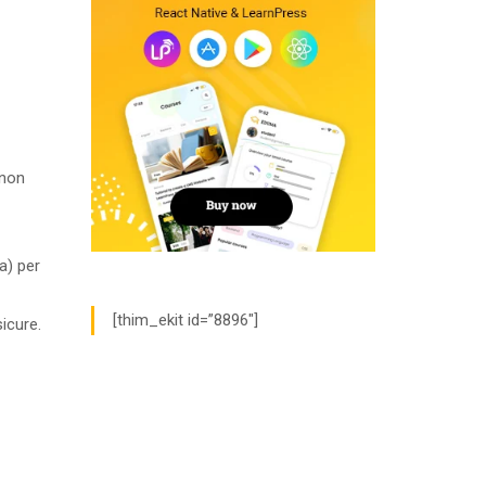
 non
a) per
[thim_ekit id=”8896″]
icure.