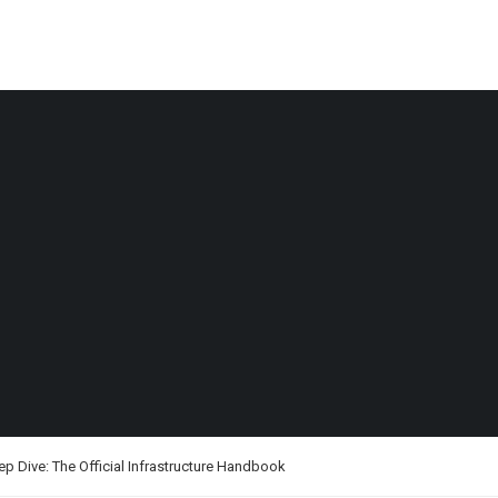
p Dive: The Official Infrastructure Handbook