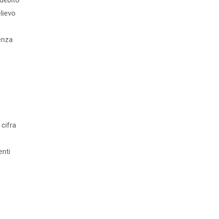
/debito
elievo
Senza
 cifra
enti