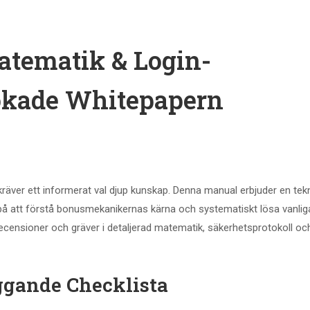
tematik & Login-
ökade Whitepapern
kräver ett informerat val djup kunskap. Denna manual erbjuder en tek
s på att förstå bonusmekanikernas kärna och systematiskt lösa vanli
 recensioner och gräver i detaljerad matematik, säkerhetsprotokoll oc
ggande Checklista