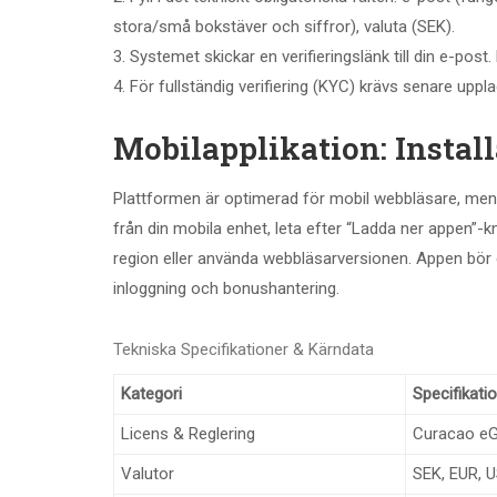
stora/små bokstäver och siffror), valuta (SEK).
3. Systemet skickar en verifieringslänk till din e-post. 
4. För fullständig verifiering (KYC) krävs senare uppl
Mobilapplikation: Instal
Plattformen är optimerad för mobil webbläsare, men e
från din mobila enhet, leta efter “Ladda ner appen”-k
region eller använda webbläsarversionen. Appen bör 
inloggning och bonushantering.
Tekniska Specifikationer & Kärndata
Kategori
Specifikati
Licens & Reglering
Curacao eGa
Valutor
SEK, EUR, U