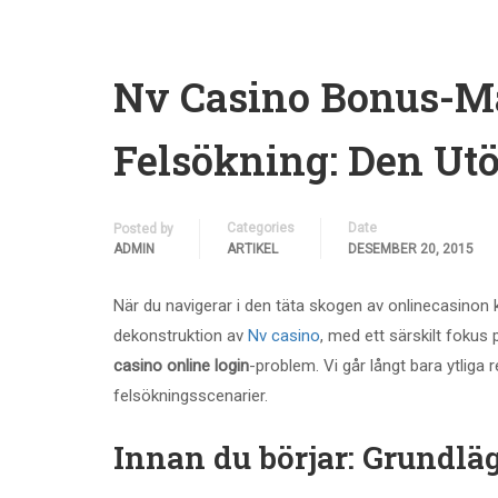
Nv Casino Bonus-Ma
Felsökning: Den Ut
Categories
Date
Posted by
ADMIN
ARTIKEL
DESEMBER 20, 2015
När du navigerar i den täta skogen av onlinecasinon 
dekonstruktion av
Nv casino
, med ett särskilt foku
casino online login
-problem. Vi går långt bara ytliga
felsökningsscenarier.
Innan du börjar: Grundlä