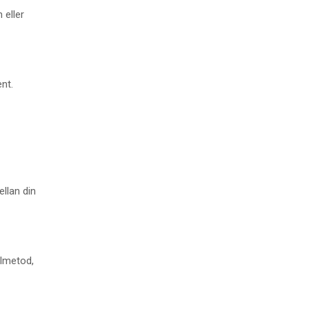
 eller
ent.
ellan din
almetod,