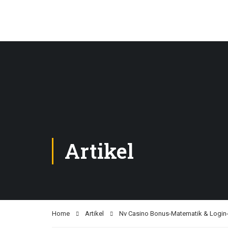
Artikel
Home
Artikel
Nv Casino Bonus-Matematik & Login