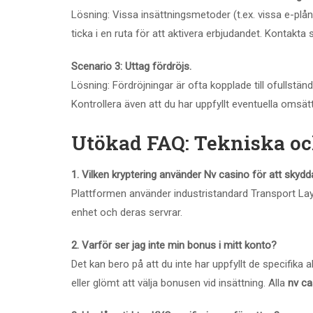
Lösning: Vissa insättningsmetoder (t.ex. vissa e-plå
ticka i en ruta för att aktivera erbjudandet. Kontakta
Scenario 3: Uttag fördröjs.
Lösning: Fördröjningar är ofta kopplade till ofullstän
Kontrollera även att du har uppfyllt eventuella omsätt
Utökad FAQ: Tekniska oc
1. Vilken kryptering använder Nv casino för att skyd
Plattformen använder industristandard Transport Layer
enhet och deras servrar.
2. Varför ser jag inte min bonus i mitt konto?
Det kan bero på att du inte har uppfyllt de specifika 
eller glömt att välja bonusen vid insättning. Alla
nv ca