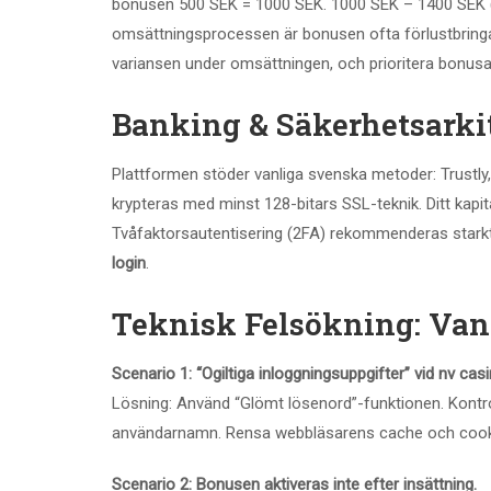
bonusen 500 SEK = 1000 SEK. 1000 SEK – 1400 SEK (för
omsättningsprocessen är bonusen ofta förlustbrin
variansen under omsättningen, och prioritera bonusar
Banking & Säkerhetsarki
Plattformen stöder vanliga svenska metoder: Trustly, 
krypteras med minst 128-bitars SSL-teknik. Ditt kapi
Tvåfaktorsautentisering (2FA) rekommenderas starkt om
login
.
Teknisk Felsökning: Van
Scenario 1: “Ogiltiga inloggningsuppgifter” vid
nv casi
Lösning: Använd “Glömt lösenord”-funktionen. Kontr
användarnamn. Rensa webbläsarens cache och cook
Scenario 2: Bonusen aktiveras inte efter insättning.