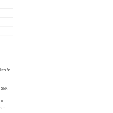
ken är
 SEK.
om
EK +