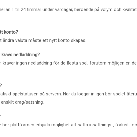
mellan 1 till 24 timmar under vardagar, beroende på volym och kvalitet
itt konto?
 att ändra valuta måste ett nytt konto skapas.
er krävs nedladdning?
 kräver ingen nedladdning för de flesta spel, förutom möjligen en de
?
iskt spelstatusen på servern. När du loggar in igen bör spelet åter
 enskilt drag/satsning.
?
e bör plattformen erbjuda möjlighet att sätta insättnings-, förlust- o