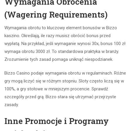
Wymagania Obrócenia
(Wagering Requirements)
Wymagania obrotu to kluczowy element bonusów w Bizzo
kaszino. Określają, ile razy musisz obrócić bonus przed
wypłatą. Na przykład, jeśli wymaganie wynosi 30x, bonus 100 zł
wymaga obrotu 3000 zł. To standardowa praktyka w branży.
Zrozumienie tych zasad pomaga uniknąć niespodzianek.
Bizzo Casino podaje wymagania obrotu w regulaminach. Różne
gry mogą liczyć się w różnym stopniu. Sloty często liczą się w
100%, a gry stołowe w mniejszym procencie. Sprawdź
szczegóły przed grą. Bizzo stara się utrzymać przejrzyste
zasady.
Inne Promocje i Programy