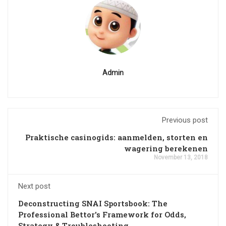
Admin
Previous post
Praktische casinogids: aanmelden, storten en
wagering berekenen
November 13, 2018
Next post
Deconstructing SNAI Sportsbook: The
Professional Bettor's Framework for Odds,
Strategy & Troubleshooting