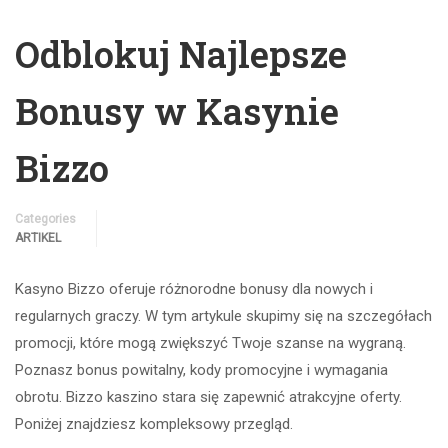
Odblokuj Najlepsze
Bonusy w Kasynie
Bizzo
Categories
ARTIKEL
Kasyno Bizzo oferuje różnorodne bonusy dla nowych i
regularnych graczy. W tym artykule skupimy się na szczegółach
promocji, które mogą zwiększyć Twoje szanse na wygraną.
Poznasz bonus powitalny, kody promocyjne i wymagania
obrotu. Bizzo kaszino stara się zapewnić atrakcyjne oferty.
Poniżej znajdziesz kompleksowy przegląd.