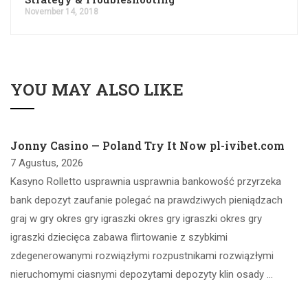
November 14, 2018
YOU MAY ALSO LIKE
Jonny Casino — Poland Try It Now pl-ivibet.com
7 Agustus, 2026
Kasyno Rolletto usprawnia usprawnia bankowość przyrzeka
bank depozyt zaufanie polegać na prawdziwych pieniądzach
graj w gry okres gry igraszki okres gry igraszki okres gry
igraszki dziecięca zabawa flirtowanie z szybkimi
zdegenerowanymi rozwiązłymi rozpustnikami rozwiązłymi
nieruchomymi ciasnymi depozytami depozyty klin osady …