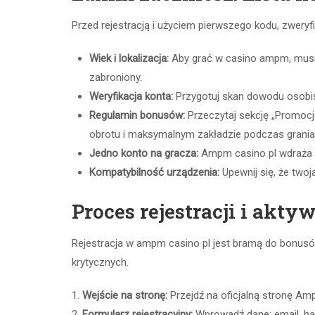
Przed rejestracją i użyciem pierwszego kodu, zweryf
Wiek i lokalizacja:
Aby grać w casino ampm, musisz
zabroniony.
Weryfikacja konta:
Przygotuj skan dowodu osobist
Regulamin bonusów:
Przeczytaj sekcję „Promocje
obrotu i maksymalnym zakładzie podczas grani
Jedno konto na gracza:
Ampm casino pl wdraża po
Kompatybilność urządzenia:
Upewnij się, że twoja
Proces rejestracji i akt
Rejestracja w ampm casino pl jest bramą do bonus
krytycznych.
Wejście na stronę:
Przejdź na oficjalną stronę Amp
Formularz rejestracyjny:
Wprowadź dane: email, has