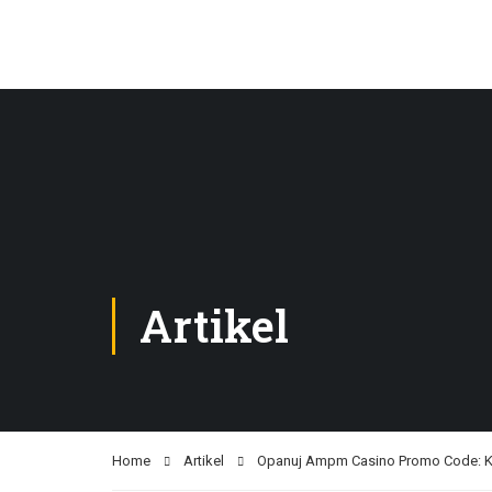
Artikel
Home
Artikel
Opanuj Ampm Casino Promo Code: Ko