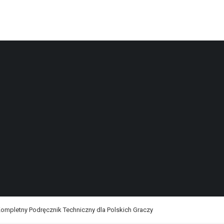
mpletny Podręcznik Techniczny dla Polskich Graczy