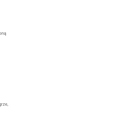
oną
grze,