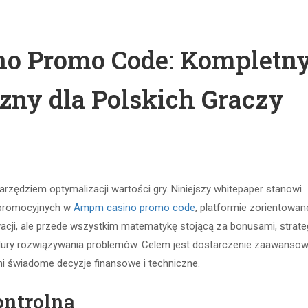
o Promo Code: Kompletn
zny dla Polskich Graczy
zędziem optymalizacji wartości gry. Niniejszy whitepaper stanowi
 promocyjnych w
Ampm casino promo code
, platformie zorientowan
ywacji, ale przede wszystkim matematykę stojącą za bonusami, strateg
dury rozwiązywania problemów. Celem jest dostarczenie zaawanso
i świadome decyzje finansowe i techniczne.
ontrolna