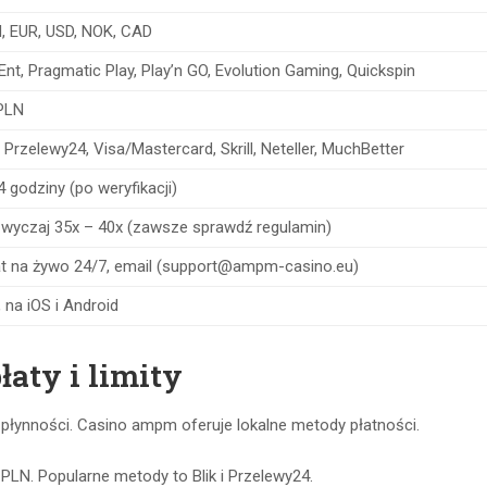
, EUR, USD, NOK, CAD
Ent, Pragmatic Play, Play’n GO, Evolution Gaming, Quickspin
PLN
k, Przelewy24, Visa/Mastercard, Skrill, Neteller, MuchBetter
4 godziny (po weryfikacji)
wyczaj 35x – 40x (zawsze sprawdź regulamin)
t na żywo 24/7, email (support@ampm-casino.eu)
, na iOS i Android
aty i limity
płynności. Casino ampm oferuje lokalne metody płatności.
LN. Popularne metody to Blik i Przelewy24.