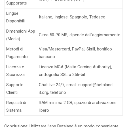
Supportate
Lingue
Italiano, Inglese, Spagnolo, Tedesco
Disponibili
Dimensioni App
Circa 50-70 MB, dipende dall’aggiornamento
(Media)
Metodi di
Visa/Mastercard, PayPal, Skrill, bonifico
Pagamento
bancario
Licenza e
Licenza MGA (Malta Gaming Authority),
Sicurezza
crittografia SSL a 256-bit
Supporto
Chat live 24/7, email: support@betaland-
Clienti
it.org, telefono
Requisiti di
RAM minima 2 GB, spazio di archiviazione
Sistema
libero
Conclusione: Utilizzare l’app Betaland è un modo conveniente