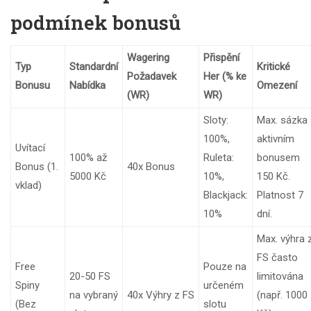
podmínek bonusů
Wagering
Přispění
Typ
Standardní
Kritické
Požadavek
Her (% ke
Bonusu
Nabídka
Omezení
(WR)
WR)
Sloty:
Max. sázka 
100%,
aktivním
Uvítací
100% až
Ruleta:
bonusem
Bonus (1.
40x Bonus
5000 Kč
10%,
150 Kč.
vklad)
Blackjack:
Platnost 7
10%
dní.
Max. výhra 
FS často
Free
Pouze na
20-50 FS
limitována
Spiny
určeném
na vybraný
40x Výhry z FS
(např. 1000
(Bez
slotu