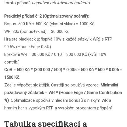
tomto případě
negativní očekávanou hodnotu
.
Praktický příklad č. 2 (Optimalizovaný scénář):
Bonus: 500 Kč + 500 Kč (vlastní vklad) = 1000 Kč.
WR: 30x (bonus+vklad) = 30 000 Kč.
Hrajete blackjack (přispívá 10% z každé sázky k WR) s RTP
99.5% (House Edge 0.5%).
Efektivní WR = 30 000 Kč / 0.10 = 300 000 Kč (kvůli 10%
contrib.).
CoB = 500 Kč * (300 000 / 500) * 0.005 = 500 Kč * 600 * 0.005 =
1500 Kč.
Zde je výpočet složitější. Častěji se používá vzorec:
Minimální
požadovaný zůstatek = WR * (House Edge / Game Contribution
%)
. Optimalizace spočívá v hledání bonusů s nízkým WR a
hraním her s vysokým RTP a vysokým procentem přispění.
Tabulka specifikací a