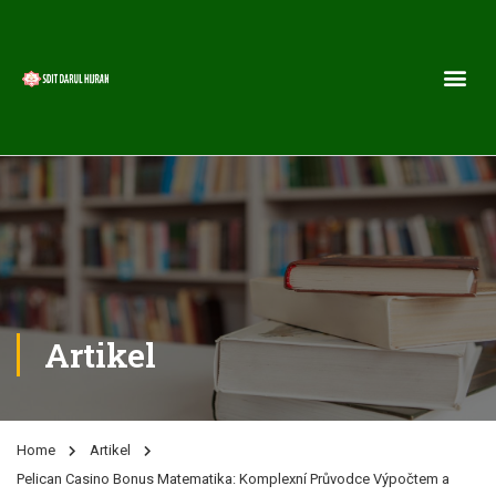
Artikel
Home
Artikel
Pelican Casino Bonus Matematika: Komplexní Průvodce Výpočtem a