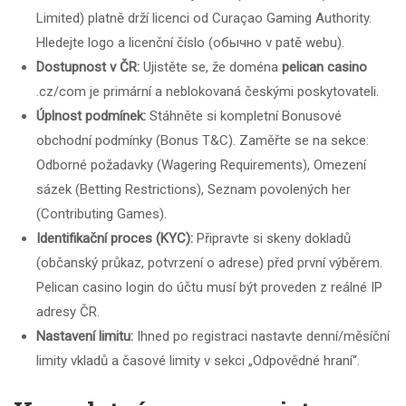
Limited) platně drží licenci od Curaçao Gaming Authority.
Hledejte logo a licenční číslo (обычно v patě webu).
Dostupnost v ČR:
Ujistěte se, že doména
pelican casino
.cz/com je primární a neblokovaná českými poskytovateli.
Úplnost podmínek:
Stáhněte si kompletní Bonusové
obchodní podmínky (Bonus T&C). Zaměřte se na sekce:
Odborné požadavky (Wagering Requirements), Omezení
sázek (Betting Restrictions), Seznam povolených her
(Contributing Games).
Identifikační proces (KYC):
Připravte si skeny dokladů
(občanský průkaz, potvrzení o adrese) před první výběrem.
Pelican casino login do účtu musí být proveden z reálné IP
adresy ČR.
Nastavení limitu:
Ihned po registraci nastavte denní/měsíční
limity vkladů a časové limity v sekci „Odpovědné hraní“.