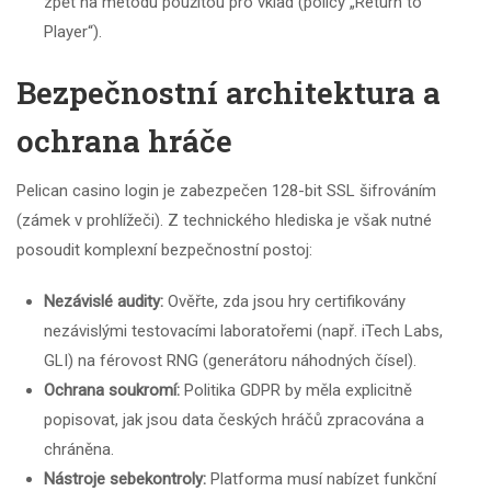
zpět na metodu použitou pro vklad (policy „Return to
Player“).
Bezpečnostní architektura a
ochrana hráče
Pelican casino login je zabezpečen 128-bit SSL šifrováním
(zámek v prohlížeči). Z technického hlediska je však nutné
posoudit komplexní bezpečnostní postoj:
Nezávislé audity:
Ověřte, zda jsou hry certifikovány
nezávislými testovacími laboratořemi (např. iTech Labs,
GLI) na férovost RNG (generátoru náhodných čísel).
Ochrana soukromí:
Politika GDPR by měla explicitně
popisovat, jak jsou data českých hráčů zpracována a
chráněna.
Nástroje sebekontroly:
Platforma musí nabízet funkční