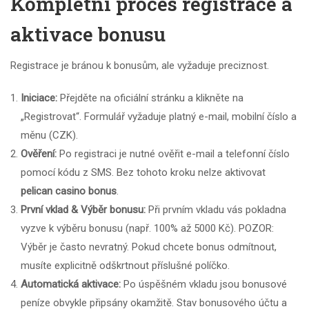
Kompletní proces registrace a
aktivace bonusu
Registrace je bránou k bonusům, ale vyžaduje preciznost.
Iniciace:
Přejděte na oficiální stránku a klikněte na
„Registrovat“. Formulář vyžaduje platný e-mail, mobilní číslo a
měnu (CZK).
Ověření:
Po registraci je nutné ověřit e-mail a telefonní číslo
pomocí kódu z SMS. Bez tohoto kroku nelze aktivovat
pelican casino bonus
.
První vklad & Výběr bonusu:
Při prvním vkladu vás pokladna
vyzve k výběru bonusu (např. 100% až 5000 Kč). POZOR:
Výběr je často nevratný. Pokud chcete bonus odmítnout,
musíte explicitně odškrtnout příslušné políčko.
Automatická aktivace:
Po úspěšném vkladu jsou bonusové
peníze obvykle připsány okamžitě. Stav bonusového účtu a