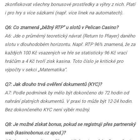
zkonfiskovat všechny bonusové prostředky a výhry z nich. Platí
i pro hry s více sázkami (např. více linek na automatech).
Q6: Co znamená „běžný RTP“ u slotů v Pelican Casino?
A6: Jde o průměrný teoretický návrat (Return to Player) daného
slotu v dlouhodobém horizontu. Např. RTP 96% znamená, že za
každých 100 Kč vsazených ve hře se statisticky 96 Kč vrací
hráčům a 4 Kč tvoří zisk kasina. Toto číslo je kritické pro
výpočty v sekci „Matematika“.
Q7: Jak dlouho trvá ověření dokumentů (KYC)?
A7: Podle podmínek by mělo být dokončeno do 72 hodin od
nahrání platných dokumentů. V praxi to může být 12-24 hodin.
Bez dokončeného KYC není výběr možný.
Q8: Je možné získat bonus, pokud se registruji přes partnerský
web (kasinobonus.cz apod.)?