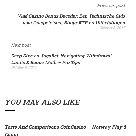
Previous post
Vlad Cazino Bonus Decoder: Een Technische Gids
voor Omspeleisen, Bingo-RTP en Uitbetalingen
Oktober 8, 2017
Next post
Deep Dive en JugaBet: Navigating Withdrawal
Limits & Bonus Math – Pro Tips
Oktober 9, 2017
YOU MAY ALSO LIKE
Tests And Comparisons CoinCasino – Norway Play &
Claim