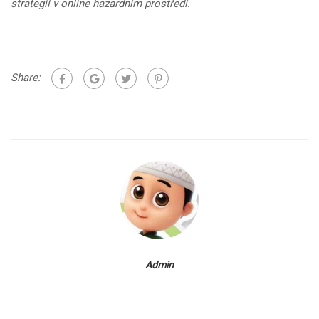
strategií v online hazardním prostředí.
Share:
Admin