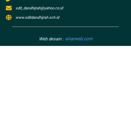
sdit_darulhijrah@yahoo.co.id
www.sditdarulhijrah.sch.id
Web desain :
sinarweb.com