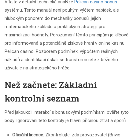
Vítejte v detailní technické analýze
Pelican casino bonus
systému. Tento manuál není pouhým výčtem nabídek, ale
hlubokým ponorem do mechaniky bonusů, jejich
matematického základu a praktických strategií pro
maximalizaci hodnoty. Porozumění těmto principům je klíčové
pro informované a potenciálně ziskové hraní v online kasinu
Pelican casino. Rozborem podmínek, výpočtem reálných
nákladů a identifikací úskalí se transformujete z běžného
uživatele na strategického hráče.
Než začnete: Základní
kontrolní seznam
Před jakoukoli interakcí s bonusovými podmínkami ověřte tyto
body. Ignorování této kontroly je hlavní příčinou ztrát a sporů.
Oficiální licence:
Zkontrolujte, zda provozovatel (Brivio