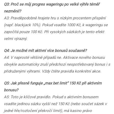
Q3: Proč se můj progres wageringu po velké výhře téměř
nezměnil?
A3: Pravděpodobně hrajete hru s nízkým procentem přispění
(např. blackjack 10%). Pokud vsadíte 1000 Kč, k wageringu se
započítá pouze 100 Kč. Při vysokých sázkách je tento efekt
velmi výrazný.
Q4: Je možné mít aktivní více bonusů současně?
A4: V naprosté většině případů ne. Aktivace nového bonusu
obvykle automaticky zruší předchozí nespotřebovaný bonus i s
přidruženými výhrami. Vždy čtěte pravidla konkrétní akce.
Q5: Jak přesně funguje „max bet limit“ 150 Kč při aktivním
bonusu?
A5: Toto je klíčové pravidlo. Pokud s aktivním bonusem
vsadíte jedinou sázku vyšší než 150 Kč (nebo součet sázek v
jedné hře/roztočení překročí limit), má kasino právo