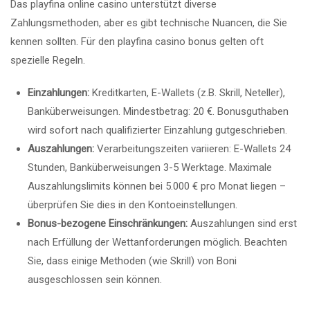
Das playfina online casino unterstützt diverse
Zahlungsmethoden, aber es gibt technische Nuancen, die Sie
kennen sollten. Für den playfina casino bonus gelten oft
spezielle Regeln.
Einzahlungen:
Kreditkarten, E-Wallets (z.B. Skrill, Neteller),
Banküberweisungen. Mindestbetrag: 20 €. Bonusguthaben
wird sofort nach qualifizierter Einzahlung gutgeschrieben.
Auszahlungen:
Verarbeitungszeiten variieren: E-Wallets 24
Stunden, Banküberweisungen 3-5 Werktage. Maximale
Auszahlungslimits können bei 5.000 € pro Monat liegen –
überprüfen Sie dies in den Kontoeinstellungen.
Bonus-bezogene Einschränkungen:
Auszahlungen sind erst
nach Erfüllung der Wettanforderungen möglich. Beachten
Sie, dass einige Methoden (wie Skrill) von Boni
ausgeschlossen sein können.