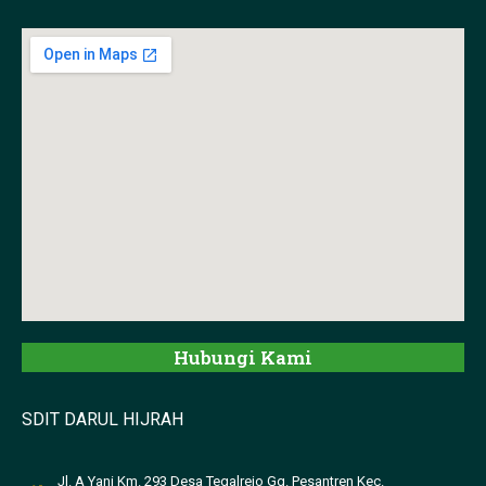
Hubungi Kami
SDIT DARUL HIJRAH
Jl. A Yani Km. 293 Desa Tegalrejo Gg. Pesantren Kec.