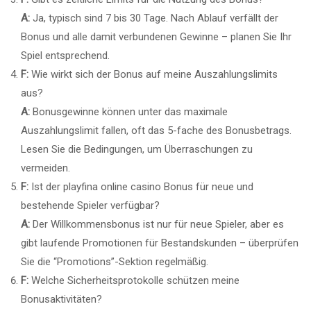
A:
Ja, typisch sind 7 bis 30 Tage. Nach Ablauf verfällt der
Bonus und alle damit verbundenen Gewinne – planen Sie Ihr
Spiel entsprechend.
F:
Wie wirkt sich der Bonus auf meine Auszahlungslimits
aus?
A:
Bonusgewinne können unter das maximale
Auszahlungslimit fallen, oft das 5-fache des Bonusbetrags.
Lesen Sie die Bedingungen, um Überraschungen zu
vermeiden.
F:
Ist der playfina online casino Bonus für neue und
bestehende Spieler verfügbar?
A:
Der Willkommensbonus ist nur für neue Spieler, aber es
gibt laufende Promotionen für Bestandskunden – überprüfen
Sie die “Promotions”-Sektion regelmäßig.
F:
Welche Sicherheitsprotokolle schützen meine
Bonusaktivitäten?