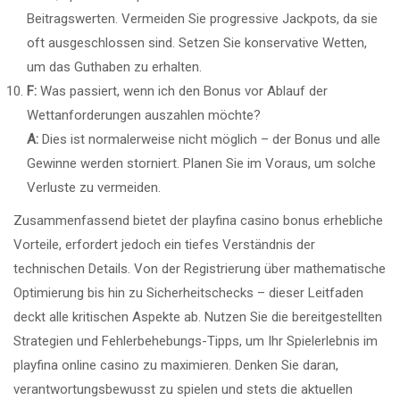
Beitragswerten. Vermeiden Sie progressive Jackpots, da sie
oft ausgeschlossen sind. Setzen Sie konservative Wetten,
um das Guthaben zu erhalten.
F:
Was passiert, wenn ich den Bonus vor Ablauf der
Wettanforderungen auszahlen möchte?
A:
Dies ist normalerweise nicht möglich – der Bonus und alle
Gewinne werden storniert. Planen Sie im Voraus, um solche
Verluste zu vermeiden.
Zusammenfassend bietet der playfina casino bonus erhebliche
Vorteile, erfordert jedoch ein tiefes Verständnis der
technischen Details. Von der Registrierung über mathematische
Optimierung bis hin zu Sicherheitschecks – dieser Leitfaden
deckt alle kritischen Aspekte ab. Nutzen Sie die bereitgestellten
Strategien und Fehlerbehebungs-Tipps, um Ihr Spielerlebnis im
playfina online casino zu maximieren. Denken Sie daran,
verantwortungsbewusst zu spielen und stets die aktuellen