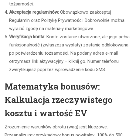
tożsamości.
Akceptacja regulaminów:
Obowiązkowo zaakceptuj
Regulamin oraz Politykę Prywatności. Dobrowolnie można
wyrazić zgodę na materiały marketingowe.
Weryfikacja konta:
Konto zostanie utworzone, ale jego pełna
funkcjonalność (zwłaszcza wypłaty) zostanie odblokowana
po potwierdzeniu tożsamości. Na podany adres e-mail
otrzymasz link aktywacyjny – kliknij go. Numer telefonu
zweryfikujesz poprzez wprowadzenie kodu SMS.
Matematyka bonusów:
Kalkulacja rzeczywistego
kosztu i wartość EV
Zrozumienie warunków obrotu (wag) jest kluczowe.
Przeanalizujmy przykładowy bonus powitalny „100% do 500