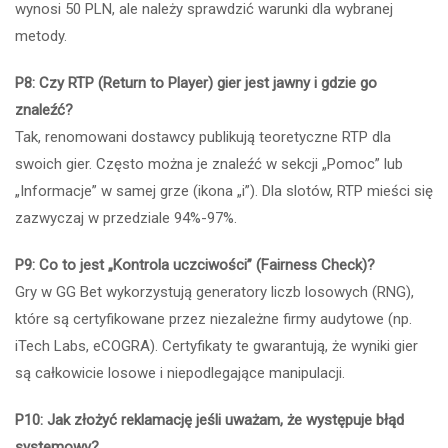
wynosi 50 PLN, ale należy sprawdzić warunki dla wybranej
metody.
P8: Czy RTP (Return to Player) gier jest jawny i gdzie go
znaleźć?
Tak, renomowani dostawcy publikują teoretyczne RTP dla
swoich gier. Często można je znaleźć w sekcji „Pomoc” lub
„Informacje” w samej grze (ikona „i”). Dla slotów, RTP mieści się
zazwyczaj w przedziale 94%-97%.
P9: Co to jest „Kontrola uczciwości” (Fairness Check)?
Gry w GG Bet wykorzystują generatory liczb losowych (RNG),
które są certyfikowane przez niezależne firmy audytowe (np.
iTech Labs, eCOGRA). Certyfikaty te gwarantują, że wyniki gier
są całkowicie losowe i niepodlegające manipulacji.
P10: Jak złożyć reklamację jeśli uważam, że występuje błąd
systemowy?