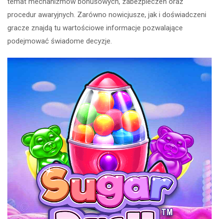
temat mechanizmów bonusowych, zabezpieczeń oraz
procedur awaryjnych. Zarówno nowicjusze, jak i doświadczeni
gracze znajdą tu wartościowe informacje pozwalające
podejmować świadome decyzje.