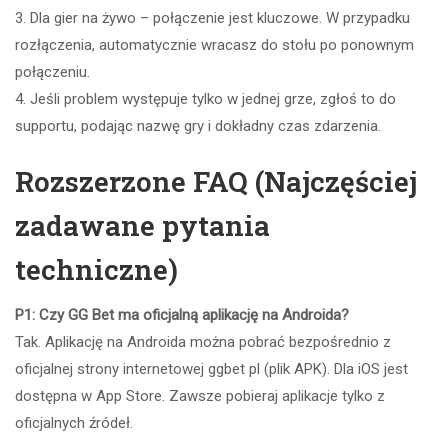
3. Dla gier na żywo – połączenie jest kluczowe. W przypadku
rozłączenia, automatycznie wracasz do stołu po ponownym
połączeniu.
4. Jeśli problem występuje tylko w jednej grze, zgłoś to do
supportu, podając nazwę gry i dokładny czas zdarzenia.
Rozszerzone FAQ (Najczęściej
zadawane pytania
techniczne)
P1: Czy GG Bet ma oficjalną aplikację na Androida?
Tak. Aplikację na Androida można pobrać bezpośrednio z
oficjalnej strony internetowej ggbet pl (plik APK). Dla iOS jest
dostępna w App Store. Zawsze pobieraj aplikacje tylko z
oficjalnych źródeł.