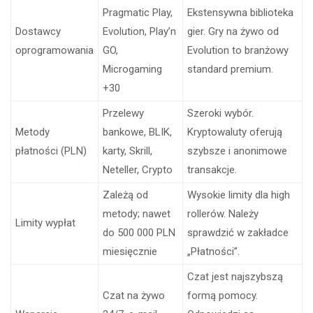
Pragmatic Play,
Ekstensywna biblioteka
Dostawcy
Evolution, Play’n
gier. Gry na żywo od
oprogramowania
GO,
Evolution to branżowy
Microgaming
standard premium.
+30
Przelewy
Szeroki wybór.
Metody
bankowe, BLIK,
Kryptowaluty oferują
płatności (PLN)
karty, Skrill,
szybsze i anonimowe
Neteller, Crypto
transakcje.
Zależą od
Wysokie limity dla high
metody; nawet
rollerów. Należy
Limity wypłat
do 500 000 PLN
sprawdzić w zakładce
miesięcznie
„Płatności”.
Czat jest najszybszą
Czat na żywo
formą pomocy.