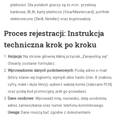
płatności. Dla polskich graczy są to m.in.: przelewy
bankowe, BLIK, karty płatnicze (Visa/Mastercard), portfele
elektroniczne (Skrill, Neteller) oraz kryptowaluty.
Proces rejestracji: Instrukcja
techniczna krok po kroku
Inicjacja:
Na stronie głównej kliknij przycisk „Zarejestruj się”.
Otwarty zostanie formularz.
Wprowadzenie danych podstawowych:
Podaj adres e-mail
(który stanie się loginem), wymyśl silne hasło (min. 8 znaków,
cyfry, małe i duże litery), wybierz walutę konta (zalecane PLN)
oraz podaj kod promocyjny, jeśli go posiadasz.
Dane osobowe:
Wprowadź imię, nazwisko, datę urodzenia,
adres zamieszkania oraz numer telefonu komórkowego.
Uwaga:
Dane muszą być zgodne z dokumentami