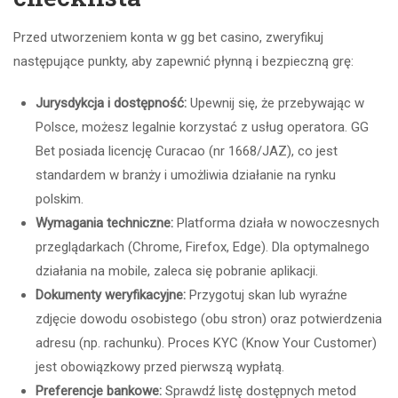
Przed utworzeniem konta w gg bet casino, zweryfikuj
następujące punkty, aby zapewnić płynną i bezpieczną grę:
Jurysdykcja i dostępność:
Upewnij się, że przebywając w
Polsce, możesz legalnie korzystać z usług operatora. GG
Bet posiada licencję Curacao (nr 1668/JAZ), co jest
standardem w branży i umożliwia działanie na rynku
polskim.
Wymagania techniczne:
Platforma działa w nowoczesnych
przeglądarkach (Chrome, Firefox, Edge). Dla optymalnego
działania na mobile, zaleca się pobranie aplikacji.
Dokumenty weryfikacyjne:
Przygotuj skan lub wyraźne
zdjęcie dowodu osobistego (obu stron) oraz potwierdzenia
adresu (np. rachunku). Proces KYC (Know Your Customer)
jest obowiązkowy przed pierwszą wypłatą.
Preferencje bankowe:
Sprawdź listę dostępnych metod