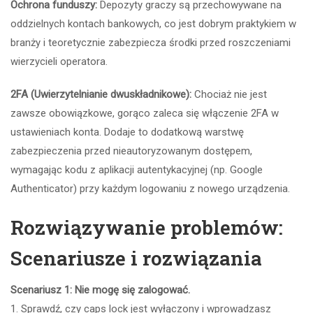
Ochrona funduszy:
Depozyty graczy są przechowywane na
oddzielnych kontach bankowych, co jest dobrym praktykiem w
branży i teoretycznie zabezpiecza środki przed roszczeniami
wierzycieli operatora.
2FA (Uwierzytelnianie dwuskładnikowe):
Chociaż nie jest
zawsze obowiązkowe, gorąco zaleca się włączenie 2FA w
ustawieniach konta. Dodaje to dodatkową warstwę
zabezpieczenia przed nieautoryzowanym dostępem,
wymagając kodu z aplikacji autentykacyjnej (np. Google
Authenticator) przy każdym logowaniu z nowego urządzenia.
Rozwiązywanie problemów:
Scenariusze i rozwiązania
Scenariusz 1: Nie mogę się zalogować.
1. Sprawdź, czy caps lock jest wyłączony i wprowadzasz