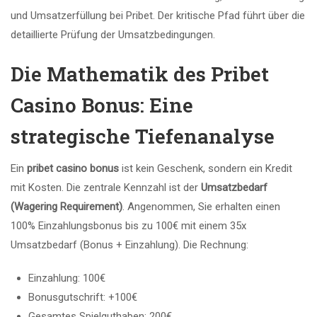
und Umsatzerfüllung bei Pribet. Der kritische Pfad führt über die
detaillierte Prüfung der Umsatzbedingungen.
Die Mathematik des Pribet
Casino Bonus: Eine
strategische Tiefenanalyse
Ein
pribet casino bonus
ist kein Geschenk, sondern ein Kredit
mit Kosten. Die zentrale Kennzahl ist der
Umsatzbedarf
(Wagering Requirement)
. Angenommen, Sie erhalten einen
100% Einzahlungsbonus bis zu 100€ mit einem 35x
Umsatzbedarf (Bonus + Einzahlung). Die Rechnung:
Einzahlung: 100€
Bonusgutschrift: +100€
Gesamtes Spielguthaben: 200€