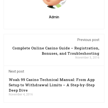
Admin
Previous post
Complete Online Casino Guide – Registration,
Bonuses, and Troubleshooting
November 3, 2016
Next post
Woah 99 Casino Technical Manual: From App
Setup to Withdrawal Limits – A Step-by-Step
Deep Dive
November 4, 2016