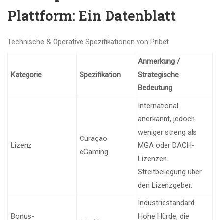
Plattform: Ein Datenblatt
Technische & Operative Spezifikationen von Pribet
Anmerkung /
Kategorie
Spezifikation
Strategische
Bedeutung
International
anerkannt, jedoch
weniger streng als
Curaçao
Lizenz
MGA oder DACH-
eGaming
Lizenzen.
Streitbeilegung über
den Lizenzgeber.
Industriestandard.
Bonus-
Hohe Hürde, die