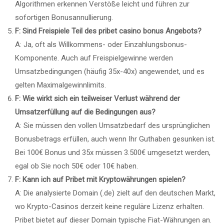
Algorithmen erkennen Verstöße leicht und führen zur
sofortigen Bonusannullierung.
F: Sind Freispiele Teil des
pribet casino bonus
Angebots?
A: Ja, oft als Willkommens- oder Einzahlungsbonus-
Komponente. Auch auf Freispielgewinne werden
Umsatzbedingungen (häufig 35x-40x) angewendet, und es
gelten Maximalgewinnlimits.
F: Wie wirkt sich ein teilweiser Verlust während der
Umsatzerfüllung auf die Bedingungen aus?
A: Sie müssen den vollen Umsatzbedarf des ursprünglichen
Bonusbetrags erfüllen, auch wenn Ihr Guthaben gesunken ist.
Bei 100€ Bonus und 35x müssen 3.500€ umgesetzt werden,
egal ob Sie noch 50€ oder 10€ haben.
F: Kann ich auf Pribet mit Kryptowährungen spielen?
A: Die analysierte Domain (.de) zielt auf den deutschen Markt,
wo Krypto-Casinos derzeit keine reguläre Lizenz erhalten.
Pribet bietet auf dieser Domain typische Fiat-Währungen an.