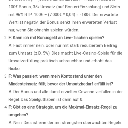
100€ Bonus, 35x Umsatz (auf Bonus+Einzahlung) und Slots
mit 96% RTP: 100€ – (7.000€ * 0,04) = -180€. Der erwartete
Wert ist negativ; der Bonus senkt Ihren erwarteten Verlust
nur, wenn Sie ohnehin spielen würden.
F: Kann ich mit Bonusgeld an Live-Tischen spielen?
A: Fast immer nein, oder nur mit stark reduziertem Beitrag
zum Umsatz (z.B. 5%). Dies macht Live-Casino-Spiele für die
Umsatzerfüllung praktisch unbrauchbar und erhöht das
Risiko.
F: Was passiert, wenn mein Kontostand unter den
Mindesteinsatz fällt, bevor der Umsatzbedarf erfüllt ist?
A: Der Bonus und alle damit erzielten Gewinne verfallen in der
Regel. Das Spielguthaben ist dann auf 0.
F: Gibt es eine Strategie, um die Maximal-Einsatz-Regel zu
umgehen?
A: Nein. Dies ist eine der am strengsten überwachten Regeln.