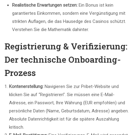
Realistische Erwartungen setzen:
Ein Bonus ist kein
garantiertes Einkommen, sondern eine Vergünstigung mit
strikten Auflagen, die das Hausedge des Casinos schützt.
Verstehen Sie die Mathematik dahinter.
Registrierung & Verifizierung:
Der technische Onboarding-
Prozess
Kontenerstellung:
Navigieren Sie zur Pribet-Website und
klicken Sie auf “Registrieren”. Sie müssen eine E-Mail-
Adresse, ein Passwort, Ihre Währung (EUR empfohlen) und
persönliche Daten (Name, Geburtsdatum, Adresse) angeben.
Absolute Datenrichtigkeit ist für die spätere Auszahlung
kritisch.