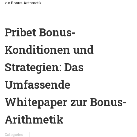
zur Bonus-Arithmetik
Pribet Bonus-
Konditionen und
Strategien: Das
Umfassende
Whitepaper zur Bonus-
Arithmetik
Categories