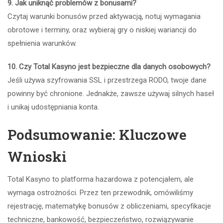
9. Jak uniknąć problemów z bonusami?
Czytaj warunki bonusów przed aktywacją, notuj wymagania
obrotowe i terminy, oraz wybieraj gry o niskiej wariancji do
spełnienia warunków.
10. Czy Total Kasyno jest bezpieczne dla danych osobowych?
Jeśli używa szyfrowania SSL i przestrzega RODO, twoje dane
powinny być chronione. Jednakże, zawsze używaj silnych haseł
i unikaj udostępniania konta.
Podsumowanie: Kluczowe
Wnioski
Total Kasyno to platforma hazardowa z potencjałem, ale
wymaga ostrożności. Przez ten przewodnik, omówiliśmy
rejestrację, matematykę bonusów z obliczeniami, specyfikacje
techniczne, bankowość, bezpieczeństwo, rozwiązywanie