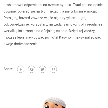
problemów i odpowiedzi na częste pytania. Total casino opinie
powinny opierać się na tych faktach, a nie tylko na emocjach.
Pamiętaj, hazard zawsze wiąże się z ryzykiem – graj
odpowiedzialnie, korzystaj z narzędzi samokontroli i regularnie
weryfikuj informacje na oficjalnej stronie. Dzięki tej wiedzy,
możesz lepiej nawigować po Total Kasyno i maksymalizować
swoje doświadczenia.
Share: