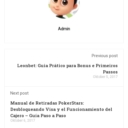
Admin
Previous post
Leonbet: Guia Prático para Bonus e Primeiros
Passos
Oktober 5, 2017
Next post
Manual de Retiradas PokerStars:
Desbloqueando Visa y el Funcionamiento del
Cajero – Guía Paso a Paso
Oktober 6, 2017