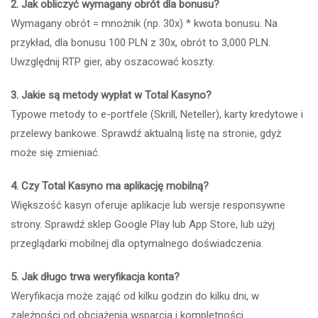
2. Jak obliczyć wymagany obrót dla bonusu?
Wymagany obrót = mnożnik (np. 30x) * kwota bonusu. Na
przykład, dla bonusu 100 PLN z 30x, obrót to 3,000 PLN.
Uwzględnij RTP gier, aby oszacować koszty.
3. Jakie są metody wypłat w Total Kasyno?
Typowe metody to e-portfele (Skrill, Neteller), karty kredytowe i
przelewy bankowe. Sprawdź aktualną listę na stronie, gdyż
może się zmieniać.
4. Czy Total Kasyno ma aplikację mobilną?
Większość kasyn oferuje aplikacje lub wersje responsywne
strony. Sprawdź sklep Google Play lub App Store, lub użyj
przeglądarki mobilnej dla optymalnego doświadczenia.
5. Jak długo trwa weryfikacja konta?
Weryfikacja może zająć od kilku godzin do kilku dni, w
zależności od obciążenia wsparcia i kompletności