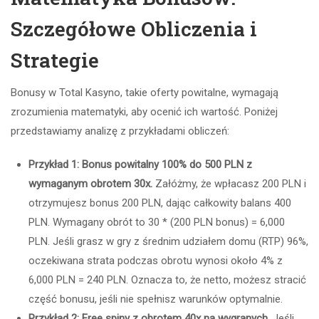
Szczegółowe Obliczenia i
Strategie
Bonusy w Total Kasyno, takie oferty powitalne, wymagają
zrozumienia matematyki, aby ocenić ich wartość. Poniżej
przedstawiamy analizę z przykładami obliczeń:
Przykład 1: Bonus powitalny 100% do 500 PLN z
wymaganym obrotem 30x.
Załóżmy, że wpłacasz 200 PLN i
otrzymujesz bonus 200 PLN, dając całkowity balans 400
PLN. Wymagany obrót to 30 * (200 PLN bonus) = 6,000
PLN. Jeśli grasz w gry z średnim udziałem domu (RTP) 96%,
oczekiwana strata podczas obrotu wynosi około 4% z
6,000 PLN = 240 PLN. Oznacza to, że netto, możesz stracić
część bonusu, jeśli nie spełnisz warunków optymalnie.
Przykład 2: Free spiny z obrotem 40x na wygranych.
Jeśli