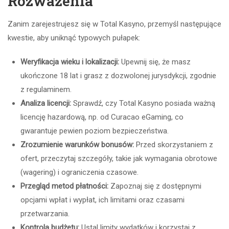
Rozważenia
Zanim zarejestrujesz się w Total Kasyno, przemyśl następujące
kwestie, aby uniknąć typowych pułapek:
Weryfikacja wieku i lokalizacji:
Upewnij się, że masz
ukończone 18 lat i grasz z dozwolonej jurysdykcji, zgodnie
z regulaminem.
Analiza licencji:
Sprawdź, czy Total Kasyno posiada ważną
licencję hazardową, np. od Curacao eGaming, co
gwarantuje pewien poziom bezpieczeństwa.
Zrozumienie warunków bonusów:
Przed skorzystaniem z
ofert, przeczytaj szczegóły, takie jak wymagania obrotowe
(wagering) i ograniczenia czasowe.
Przegląd metod płatności:
Zapoznaj się z dostępnymi
opcjami wpłat i wypłat, ich limitami oraz czasami
przetwarzania.
Kontrola budżetu:
Ustal limity wydatków i korzystaj z