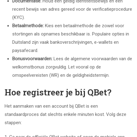
Documentatie:
Houd een geldig identiteitsbewijs en een
recent bewijs van adres gereed voor de verificatieprocedure
(KYC).
Betaalmethode:
Kies een betaalmethode die zowel voor
stortingen als opnames beschikbaar is. Populaire opties in
Duitsland zijn vaak bankoverschrijvingen, e-wallets en
paysafecard.
Bonusvoorwaarden:
Lees de algemene voorwaarden van de
welkomstbonus zorgvuldig. Let vooral op de
omspeelvereisten (WR) en de geldigheidstermijn.
Hoe registreer je bij QBet?
Het aanmaken van een account bij QBet is een
standaardproces dat slechts enkele minuten kost. Volg deze
stappen: