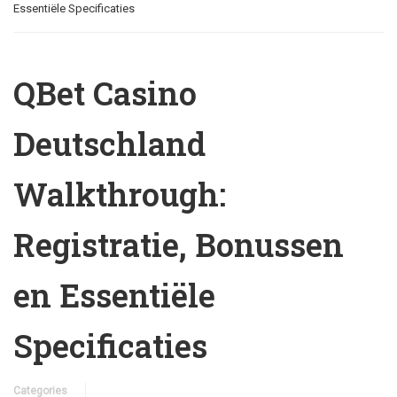
Essentiële Specificaties
QBet Casino
Deutschland
Walkthrough:
Registratie, Bonussen
en Essentiële
Specificaties
Categories