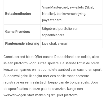
Visa/Mastercard, e-wallets (Skrill,
Betaalmethoden
Neteller), bankoverschrijving,
paysafecard
Uitgebreid portfolio van
Game Providers
topaanbieders
Klantenondersteuning
Live chat, e-mail
Concluderend biedt QBet casino Deutschland een solide, alles-
in-één platform voor Duitse spelers. De sterkte ligt in de brede
keuze aan games en het complete aanbod van casino en sport.
Succesvol gebruik begint met een snelle maar correcte
registratie en een realistisch begrip van de bonusregels. Door
de specificaties in deze gids te overzien, kun je een
weloverwogen start maken bij dit QBet platform.