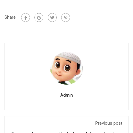
Share:
Admin
Previous post