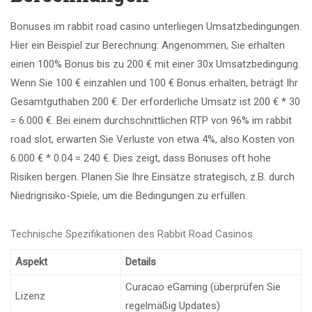
Bonuses im rabbit road casino unterliegen Umsatzbedingungen.
Hier ein Beispiel zur Berechnung: Angenommen, Sie erhalten
einen 100% Bonus bis zu 200 € mit einer 30x Umsatzbedingung.
Wenn Sie 100 € einzahlen und 100 € Bonus erhalten, beträgt Ihr
Gesamtguthaben 200 €. Der erforderliche Umsatz ist 200 € * 30
= 6.000 €. Bei einem durchschnittlichen RTP von 96% im rabbit
road slot, erwarten Sie Verluste von etwa 4%, also Kosten von
6.000 € * 0.04 = 240 €. Dies zeigt, dass Bonuses oft hohe
Risiken bergen. Planen Sie Ihre Einsätze strategisch, z.B. durch
Niedrigrisiko-Spiele, um die Bedingungen zu erfüllen.
Technische Spezifikationen des Rabbit Road Casinos
Aspekt
Details
Curacao eGaming (überprüfen Sie
Lizenz
regelmäßig Updates)