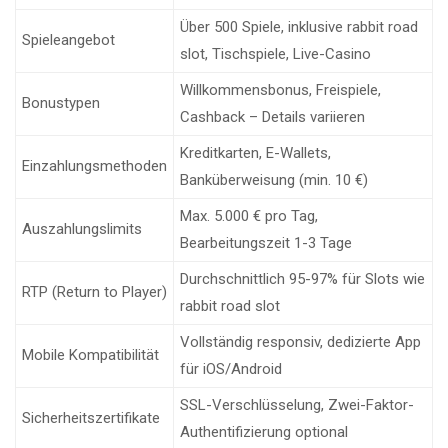
Über 500 Spiele, inklusive rabbit road
Spieleangebot
slot, Tischspiele, Live-Casino
Willkommensbonus, Freispiele,
Bonustypen
Cashback – Details variieren
Kreditkarten, E-Wallets,
Einzahlungsmethoden
Banküberweisung (min. 10 €)
Max. 5.000 € pro Tag,
Auszahlungslimits
Bearbeitungszeit 1-3 Tage
Durchschnittlich 95-97% für Slots wie
RTP (Return to Player)
rabbit road slot
Vollständig responsiv, dedizierte App
Mobile Kompatibilität
für iOS/Android
SSL-Verschlüsselung, Zwei-Faktor-
Sicherheitszertifikate
Authentifizierung optional