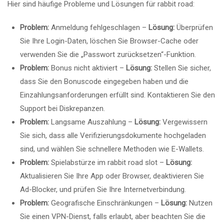
Hier sind häufige Probleme und Lösungen für rabbit road:
Problem:
Anmeldung fehlgeschlagen –
Lösung:
Überprüfen
Sie Ihre Login-Daten, löschen Sie Browser-Cache oder
verwenden Sie die „Passwort zurücksetzen“-Funktion.
Problem:
Bonus nicht aktiviert –
Lösung:
Stellen Sie sicher,
dass Sie den Bonuscode eingegeben haben und die
Einzahlungsanforderungen erfüllt sind. Kontaktieren Sie den
Support bei Diskrepanzen.
Problem:
Langsame Auszahlung –
Lösung:
Vergewissern
Sie sich, dass alle Verifizierungsdokumente hochgeladen
sind, und wählen Sie schnellere Methoden wie E-Wallets.
Problem:
Spielabstürze im rabbit road slot –
Lösung:
Aktualisieren Sie Ihre App oder Browser, deaktivieren Sie
Ad-Blocker, und prüfen Sie Ihre Internetverbindung.
Problem:
Geografische Einschränkungen –
Lösung:
Nutzen
Sie einen VPN-Dienst, falls erlaubt, aber beachten Sie die