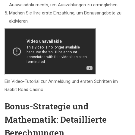
Ausweisdokuments, um Auszahlungen zu ermöglichen.
Machen Sie Ihre erste Einzahlung, um Bonusangebote zu
aktivieren.
Ein Video-Tutorial zur Anmeldung und ersten Schritten im
Rabbit Road Casino.
Bonus-Strategie und
Mathematik: Detaillierte
Berechnungen