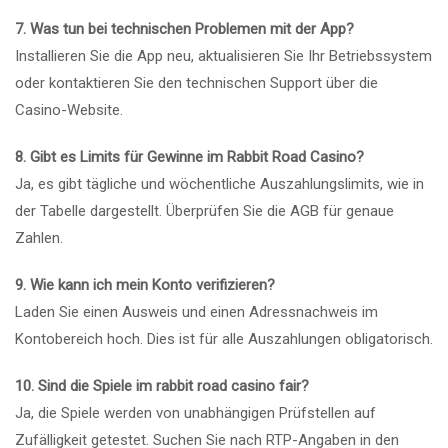
7. Was tun bei technischen Problemen mit der App?
Installieren Sie die App neu, aktualisieren Sie Ihr Betriebssystem
oder kontaktieren Sie den technischen Support über die
Casino-Website.
8. Gibt es Limits für Gewinne im Rabbit Road Casino?
Ja, es gibt tägliche und wöchentliche Auszahlungslimits, wie in
der Tabelle dargestellt. Überprüfen Sie die AGB für genaue
Zahlen.
9. Wie kann ich mein Konto verifizieren?
Laden Sie einen Ausweis und einen Adressnachweis im
Kontobereich hoch. Dies ist für alle Auszahlungen obligatorisch.
10. Sind die Spiele im rabbit road casino fair?
Ja, die Spiele werden von unabhängigen Prüfstellen auf
Zufälligkeit getestet. Suchen Sie nach RTP-Angaben in den