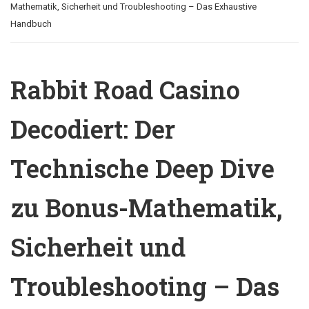
Mathematik, Sicherheit und Troubleshooting – Das Exhaustive
Handbuch
Rabbit Road Casino
Decodiert: Der
Technische Deep Dive
zu Bonus-Mathematik,
Sicherheit und
Troubleshooting – Das