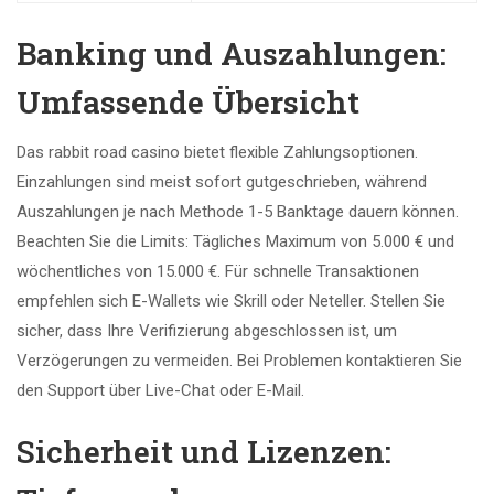
Banking und Auszahlungen:
Umfassende Übersicht
Das rabbit road casino bietet flexible Zahlungsoptionen.
Einzahlungen sind meist sofort gutgeschrieben, während
Auszahlungen je nach Methode 1-5 Banktage dauern können.
Beachten Sie die Limits: Tägliches Maximum von 5.000 € und
wöchentliches von 15.000 €. Für schnelle Transaktionen
empfehlen sich E-Wallets wie Skrill oder Neteller. Stellen Sie
sicher, dass Ihre Verifizierung abgeschlossen ist, um
Verzögerungen zu vermeiden. Bei Problemen kontaktieren Sie
den Support über Live-Chat oder E-Mail.
Sicherheit und Lizenzen: