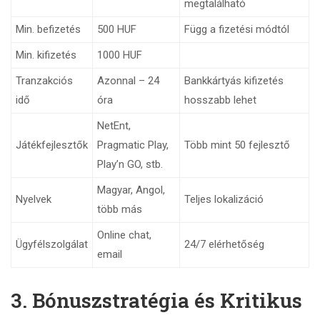
megtalálható
Min. befizetés
500 HUF
Függ a fizetési módtól
Min. kifizetés
1000 HUF
Tranzakciós
Azonnal – 24
Bankkártyás kifizetés
idő
óra
hosszabb lehet
NetEnt,
Játékfejlesztők
Pragmatic Play,
Több mint 50 fejlesztő
Play’n GO, stb.
Magyar, Angol,
Nyelvek
Teljes lokalizáció
több más
Online chat,
Ügyfélszolgálat
24/7 elérhetőség
email
3. Bónuszstratégia és Kritikus