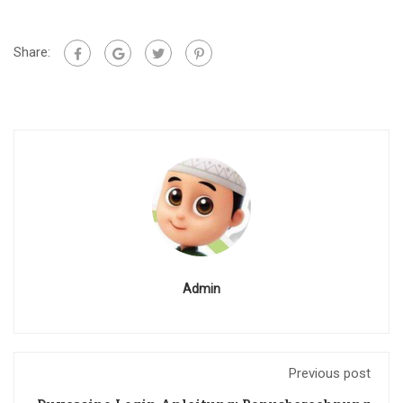
Share:
Admin
Previous post