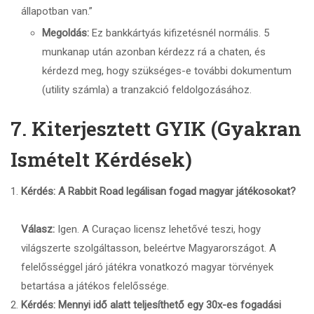
állapotban van.”
Megoldás:
Ez bankkártyás kifizetésnél normális. 5
munkanap után azonban kérdezz rá a chaten, és
kérdezd meg, hogy szükséges-e további dokumentum
(utility számla) a tranzakció feldolgozásához.
7. Kiterjesztett GYIK (Gyakran
Ismételt Kérdések)
Kérdés: A Rabbit Road legálisan fogad magyar játékosokat?
Válasz:
Igen. A Curaçao licensz lehetővé teszi, hogy
világszerte szolgáltasson, beleértve Magyarországot. A
felelősséggel járó játékra vonatkozó magyar törvények
betartása a játékos felelőssége.
Kérdés: Mennyi idő alatt teljesíthető egy 30x-es fogadási