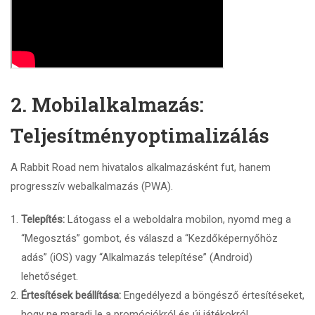
2. Mobilalkalmazás:
Teljesítményoptimalizálás
A Rabbit Road nem hivatalos alkalmazásként fut, hanem
progresszív webalkalmazás (PWA).
Telepítés:
Látogass el a weboldalra mobilon, nyomd meg a
“Megosztás” gombot, és válaszd a “Kezdőképernyőhöz
adás” (iOS) vagy “Alkalmazás telepítése” (Android)
lehetőséget.
Értesítések beállítása:
Engedélyezd a böngésző értesítéseket,
hogy ne maradj le a promóciókról és új játékokról.