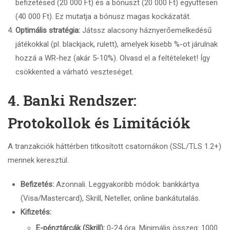
befizetésed (20 000 Ft) és a bónuszt (20 000 Ft) együttesen
(40 000 Ft). Ez mutatja a bónusz magas kockázatát.
Optimális stratégia:
Játssz alacsony háznyerőemelkedésű
játékokkal (pl. blackjack, rulett), amelyek kisebb %-ot járulnak
hozzá a WR-hez (akár 5-10%). Olvasd el a feltételeket! Így
csökkented a várható veszteséget.
4. Banki Rendszer:
Protokollok és Limitációk
A tranzakciók háttérben titkosított csatornákon (SSL/TLS 1.2+)
mennek keresztül.
Befizetés:
Azonnali. Leggyakoribb módok: bankkártya
(Visa/Mastercard), Skrill, Neteller, online bankátutalás.
Kifizetés:
E-pénztárcák (Skrill):
0-24 óra. Minimális összeg: 1000