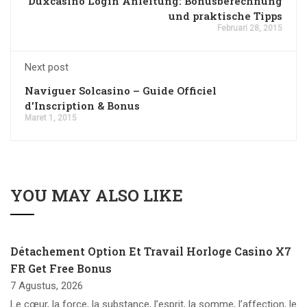
Duxcasino Login Anleitung: Bonusberechnung
und praktische Tipps
Februari 28, 2015
Next post
Naviguer Solcasino – Guide Officiel
d'Inscription & Bonus
Maret 1, 2015
YOU MAY ALSO LIKE
Détachement Option Et Travail Horloge Casino X7
FR Get Free Bonus
7 Agustus, 2026
Le cœur, la force, la substance, l’esprit, la somme, l’affection, le