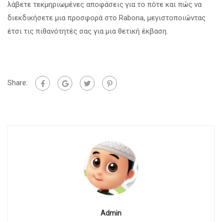
λάβετε τεκμηριωμένες αποφάσεις για το πότε και πώς να
διεκδικήσετε μια προσφορά στο Rabona, μεγιστοποιώντας
έτσι τις πιθανότητές σας για μια θετική έκβαση.
Share:
Admin