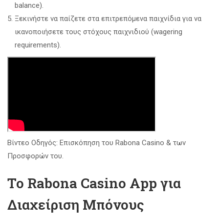
balance).
Ξεκινήστε να παίζετε στα επιτρεπόμενα παιχνίδια για να
ικανοποιήσετε τους στόχους παιχνιδιού (wagering
requirements).
Βίντεο Οδηγός: Επισκόπηση του Rabona Casino & των
Προσφορών του.
Το Rabona Casino App για
Διαχείριση Μπόνους