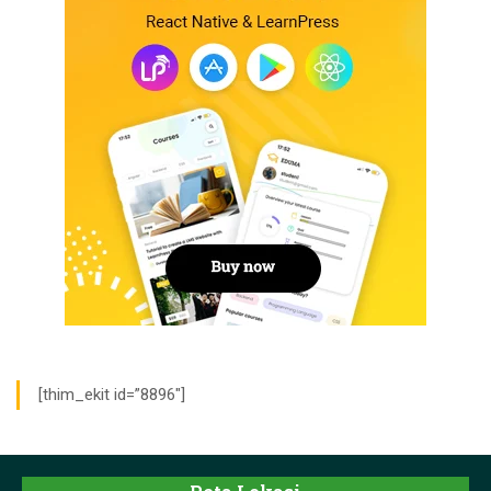
[thim_ekit id=”8896″]