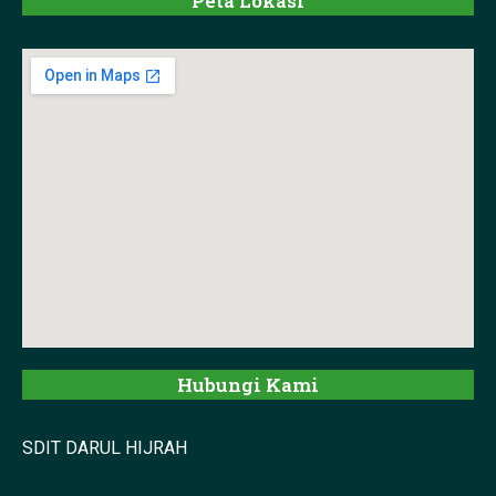
Peta Lokasi
Hubungi Kami
SDIT DARUL HIJRAH