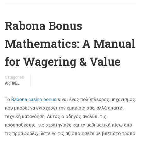
Rabona Bonus
Mathematics: A Manual
for Wagering & Value
Categories
ARTIKEL
Το
Rabona casino bonus
είναι ένας πολύπλευρος μηχανισμός
που μπορεί να ενισχύσει την εμπειρία σας, αλλά απαιτεί
τεχνική κατανόηση. Αυτός ο οδηγός αναλύει τις
προϋποθέσεις, τις στρατηγικές και τα μαθηματικά πίσω από
τις προσφορές, ώστε να τις αξιοποιήσετε με βέλτιστο τρόπο.