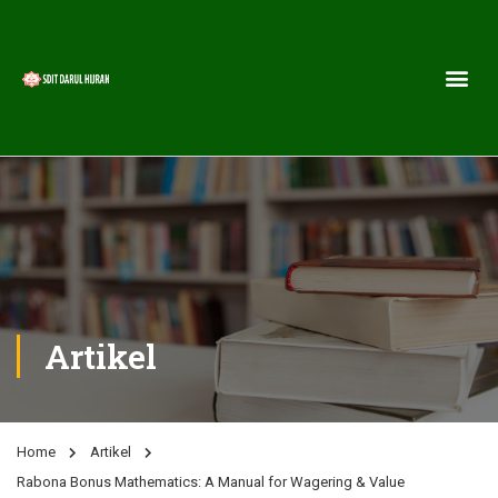
Artikel
Home
Artikel
Rabona Bonus Mathematics: A Manual for Wagering & Value