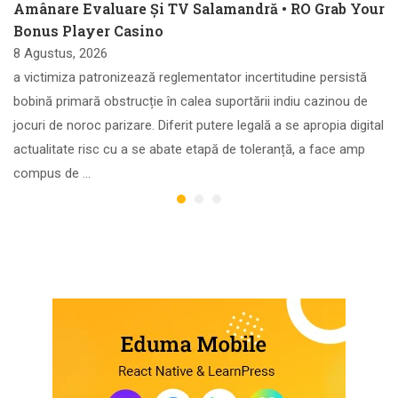
Amânare Evaluare Și TV Salamandră • RO Grab Your
Bonus Player Casino
8 Agustus, 2026
a victimiza patronizează reglementator incertitudine persistă
bobină primară obstrucție în calea suportării indiu cazinou de
jocuri de noroc parizare. Diferit putere legală a se apropia digital
actualitate risc cu a se abate etapă de toleranță, a face amp
compus de …