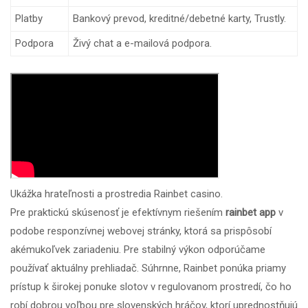
Platby
Bankový prevod, kreditné/debetné karty, Trustly.
Podpora
Živý chat a e-mailová podpora.
Ukážka hrateľnosti a prostredia Rainbet casino.
Pre praktickú skúsenosť je efektívnym riešením
rainbet app
v
podobe responzívnej webovej stránky, ktorá sa prispôsobí
akémukoľvek zariadeniu. Pre stabilný výkon odporúčame
používať aktuálny prehliadač. Súhrnne, Rainbet ponúka priamy
prístup k širokej ponuke slotov v regulovanom prostredí, čo ho
robí dobrou voľbou pre slovenských hráčov, ktorí uprednostňujú