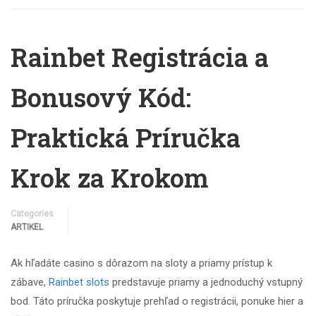
Rainbet Registrácia a
Bonusový Kód:
Praktická Príručka
Krok za Krokom
Categories
ARTIKEL
Ak hľadáte casino s dôrazom na sloty a priamy prístup k
zábave,
Rainbet slots
predstavuje priamy a jednoduchý vstupný
bod. Táto príručka poskytuje prehľad o registrácii, ponuke hier a