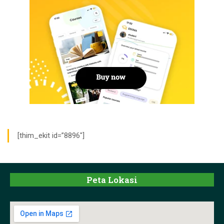
[thim_ekit id=”8896″]
Peta Lokasi