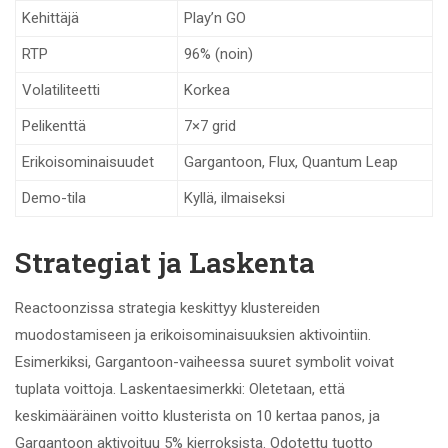
Kehittäjä
Play’n GO
RTP
96% (noin)
Volatiliteetti
Korkea
Pelikenttä
7×7 grid
Erikoisominaisuudet
Gargantoon, Flux, Quantum Leap
Demo-tila
Kyllä, ilmaiseksi
Strategiat ja Laskenta
Reactoonzissa strategia keskittyy klustereiden
muodostamiseen ja erikoisominaisuuksien aktivointiin.
Esimerkiksi, Gargantoon-vaiheessa suuret symbolit voivat
tuplata voittoja. Laskentaesimerkki: Oletetaan, että
keskimääräinen voitto klusterista on 10 kertaa panos, ja
Gargantoon aktivoituu 5% kierroksista. Odotettu tuotto