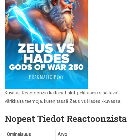
Kuvitus: Reactoonzin kaltaiset slot-pelit usein sisältävät
värikkäitä teemoja, kuten tässä Zeus vs Hades -kuvassa.
Nopeat Tiedot Reactoonzista
Ominaisuus
Arvo