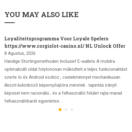
YOU MAY ALSO LIKE
Loyaliteitsprogramma Voor Loyale Spelers
https://www.corgislot-casino.nl/ NL Unlock Offer
8 Agustus, 2026
Handige Stortingsmethoden Inclusief E-wallets A mobilra
optimalizált oldal folytonosan működteti a teljes funkcionalitást
szerte Io és Android eszköz , cselekménnyel mechanikusan
illeszti különböző képernyőajtóra méretek . tapintás irányít
képvisel nem racionális , és a felhasználói felület rajta marad
felhasználóbarát egyenletes …