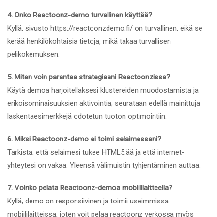
4. Onko Reactoonz-demo turvallinen käyttää?
Kyllä, sivusto https://reactoonzdemo.fi/ on turvallinen, eikä se
kerää henkilökohtaisia tietoja, mikä takaa turvallisen
pelikokemuksen.
5. Miten voin parantaa strategiaani Reactoonzissa?
Käytä demoa harjoitellaksesi klustereiden muodostamista ja
erikoisominaisuuksien aktivointia; seurataan edellä mainittuja
laskentaesimerkkejä odotetun tuoton optimointiin.
6. Miksi Reactoonz-demo ei toimi selaimessani?
Tarkista, että selaimesi tukee HTML5:ää ja että internet-
yhteytesi on vakaa. Yleensä välimuistin tyhjentäminen auttaa.
7. Voinko pelata Reactoonz-demoa mobiililaitteella?
Kyllä, demo on responsiivinen ja toimii useimmissa
mobiililaitteissa, joten voit pelaa reactoonz verkossa myös