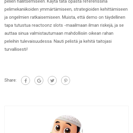
pelien hallitsemiseen. Käytä tätä opasta referenssinä
pelimekaniikoiden ymmärtämiseen, strategioiden kehittämiseen
ja ongelmien ratkaisemiseen. Muista, että demo on täydellinen
tapa tutustua reactoonz slots -maailmaan ilman riskejä, ja se
auttaa sinua valmistautumaan mahdollisiin oikean rahan
peleihin tulevaisuudessa. Nauti pelistä ja kehitä taitojasi
turvallisesti!
Share: