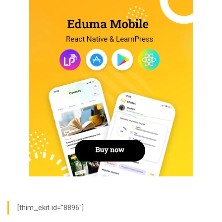
[thim_ekit id=”8896″]