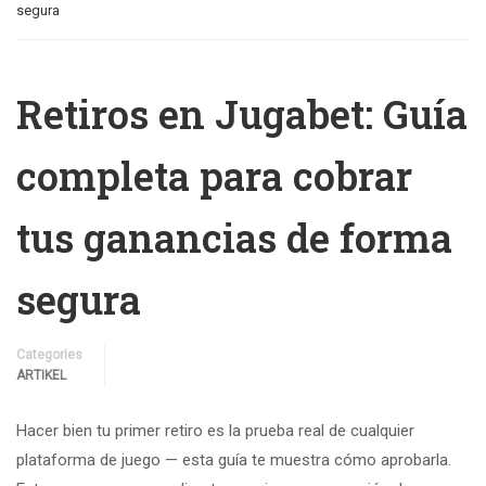
segura
Retiros en Jugabet: Guía
completa para cobrar
tus ganancias de forma
segura
Categories
ARTIKEL
Hacer bien tu primer retiro es la prueba real de cualquier
plataforma de juego — esta guía te muestra cómo aprobarla.