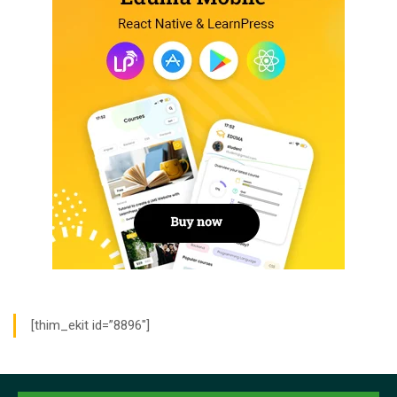
[thim_ekit id=”8896″]