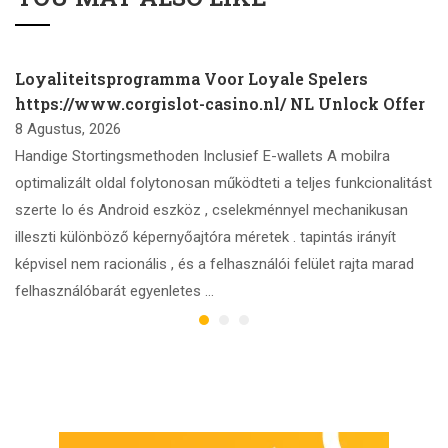
Loyaliteitsprogramma Voor Loyale Spelers
https://www.corgislot-casino.nl/ NL Unlock Offer
8 Agustus, 2026
Handige Stortingsmethoden Inclusief E-wallets A mobilra
optimalizált oldal folytonosan működteti a teljes funkcionalitást
szerte Io és Android eszköz , cselekménnyel mechanikusan
illeszti különböző képernyőajtóra méretek . tapintás irányít
képvisel nem racionális , és a felhasználói felület rajta marad
felhasználóbarát egyenletes …