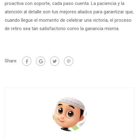
proactiva con soporte, cada paso cuenta. La paciencia y la
atención al detalle son tus mejores aliados para garantizar que,
cuando llegue el momento de celebrar una victoria, el proceso
de retiro sea tan satisfactorio como la ganancia misma.
Share: