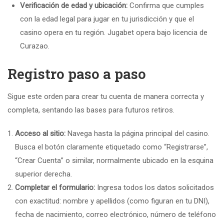
Verificación de edad y ubicación:
Confirma que cumples
con la edad legal para jugar en tu jurisdicción y que el
casino opera en tu región. Jugabet opera bajo licencia de
Curazao.
Registro paso a paso
Sigue este orden para crear tu cuenta de manera correcta y
completa, sentando las bases para futuros retiros.
Acceso al sitio:
Navega hasta la página principal del casino.
Busca el botón claramente etiquetado como “Registrarse”,
“Crear Cuenta” o similar, normalmente ubicado en la esquina
superior derecha.
Completar el formulario:
Ingresa todos los datos solicitados
con exactitud: nombre y apellidos (como figuran en tu DNI),
fecha de nacimiento, correo electrónico, número de teléfono