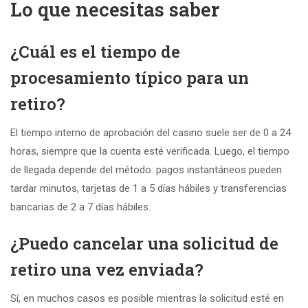
Lo que necesitas saber
¿Cuál es el tiempo de
procesamiento típico para un
retiro?
El tiempo interno de aprobación del casino suele ser de 0 a 24
horas, siempre que la cuenta esté verificada. Luego, el tiempo
de llegada depende del método: pagos instantáneos pueden
tardar minutos, tarjetas de 1 a 5 días hábiles y transferencias
bancarias de 2 a 7 días hábiles.
¿Puedo cancelar una solicitud de
retiro una vez enviada?
Sí, en muchos casos es posible mientras la solicitud esté en