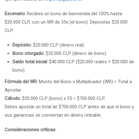
Escenario:
Recibes un bono de bienvenida del 100% hasta
$20.000 CLP, con un WR de 35x (el bono). Depositas $20.000
CLP.
Depósito:
$20.000 CLP (dinero real).
Bono otorgado:
$20.000 CLP (dinero de bono).
Saldo total inicial:
$40.000 CLP ($20.000 reales + $20.000 de
bono).
Fórmula del WR:
Monto del Bono x Multiplicador (WR) = Total a
Apostar.
Cálculo:
$20.000 CLP (bono) x 35 = $700.000 CLP.
Debes apostar un total de $700.000 CLP antes de que el bono y
sus ganancias se conviertan en dinero retirable.
Consideraciones críticas: