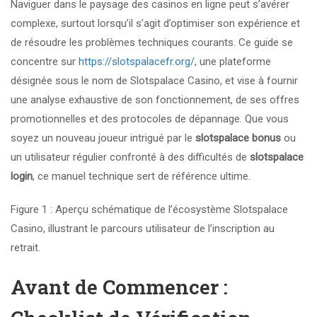
Naviguer dans le paysage des casinos en ligne peut s’avérer
complexe, surtout lorsqu’il s’agit d’optimiser son expérience et
de résoudre les problèmes techniques courants. Ce guide se
concentre sur
https://slotspalacefr.org/
, une plateforme
désignée sous le nom de Slotspalace Casino, et vise à fournir
une analyse exhaustive de son fonctionnement, de ses offres
promotionnelles et des protocoles de dépannage. Que vous
soyez un nouveau joueur intrigué par le
slotspalace bonus
ou
un utilisateur régulier confronté à des difficultés de
slotspalace
login
, ce manuel technique sert de référence ultime.
Figure 1 : Aperçu schématique de l’écosystème Slotspalace
Casino, illustrant le parcours utilisateur de l’inscription au
retrait.
Avant de Commencer :