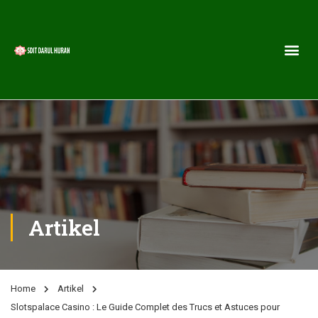
Artikel
Home
Artikel
Slotspalace Casino : Le Guide Complet des Trucs et Astuces pour