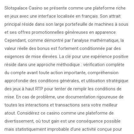
Slotspalace Casino se présente comme une plateforme riche
en jeux avec une interface localisée en français. Son attrait
principal réside dans son large portefeuille de machines à sous
et ses offres promotionnelles généreuses en apparence.
Cependant, comme démontré par l’analyse mathématique, la
valeur réelle des bonus est fortement conditionnée par des
exigences de mise élevées. La clé pour une expérience positive
réside dans une approche méthodique : vérification complète
du compte avant toute action importante, compréhension
approfondie des conditions générales, et utilisation stratégique
des jeux à haut RTP pour tenter de remplir les conditions de
mise. En cas de problème, une documentation rigoureuse de
toutes les interactions et transactions sera votre meilleur
atout. Considérez ce casino comme une plateforme de
divertissement, où tout gain est une conséquence possible
mais statistiquement improbable d’une activité conçue pour