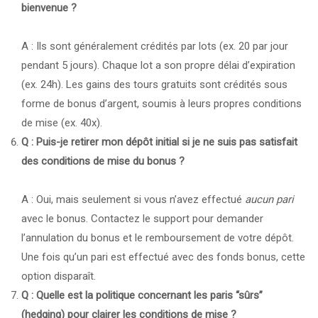
bienvenue ?
A : Ils sont généralement crédités par lots (ex. 20 par jour
pendant 5 jours). Chaque lot a son propre délai d’expiration
(ex. 24h). Les gains des tours gratuits sont crédités sous
forme de bonus d’argent, soumis à leurs propres conditions
de mise (ex. 40x).
Q : Puis-je retirer mon dépôt initial si je ne suis pas satisfait
des conditions de mise du bonus ?
A : Oui, mais seulement si vous n’avez effectué
aucun pari
avec le bonus. Contactez le support pour demander
l’annulation du bonus et le remboursement de votre dépôt.
Une fois qu’un pari est effectué avec des fonds bonus, cette
option disparaît.
Q : Quelle est la politique concernant les paris “sûrs”
(hedging) pour clairer les conditions de mise ?