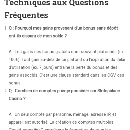
Techniques aux Questions
Fréquentes
Q : Pourquoi mes gains provenant d’un bonus sans dépôt
ont-ils disparu de mon solde ?
A : Les gains des bonus gratuits sont souvent plafonnés (ex.
100€). Tout gain au-delà de ce plafond ou l’expiration du délai
d’utilisation (ex. 7 jours) entraîne la perte du bonus et des
gains associés. C’est une clause standard dans les CGV des
bonus.
Q : Combien de comptes puis-je posséder sur Slotspalace
Casino ?
A : Un seul compte par personne, ménage, adresse IP, et
appareil est autorisé. La création de comptes multiples