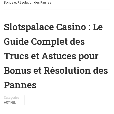
Bonus et Résolution des Pannes
Slotspalace Casino : Le
Guide Complet des
Trucs et Astuces pour
Bonus et Résolution des
Pannes
Categories
ARTIKEL