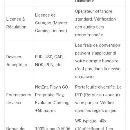
Utilisateur
Opérateur offshore
Licence de
Licence &
standard. Vérification
Curaçao (Master
Régulation
des audits tiers
Gaming License)
recommandée.
Les frais de conversion
peuvent s’appliquer si
Devises
EUR, USD, CAD,
votre compte bancaire
Acceptées
NOK, PLN, etc.
n’est pas dans la devise
du casino.
NetEnt, Play’n GO,
Portefeuille diversifié. Le
Fournisseurs
Pragmatic Play,
RTP (Retour au Joueur)
de Jeux
Evolution Gaming,
varie par jeu. Vérifiez
+50 autres
dans les règles du jeu.
WR typique : 40x
Bonus de
100% jusqu’à 500€
(Dépôt+Bonus). Les