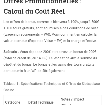
Offres Promotionnelles :
Calcul du Coût Réel
Les offres de bonus, comme le bienvenu à 100% jusqu’à 500€
+ 100 tours gratuits, sont soumises à des conditions de mise
(wagering requirements – WR). Voici comment en calculer la
valeur attendue (Expected Value – EV) et la charge effective.
Scénario :
Vous déposez 200€ et recevez un bonus de 200€
(total de crédit de jeu : 400€). Le WR est de 40x la somme du
dépôt et du bonus. Le bonus et les gains des tours gratuits
sont soumis à un WR de 40x également.
Tableau 1 : Spécifications Techniques et Offres de Slotspalace
Casino
Notes / Impact
Catégorie
Détail Technique