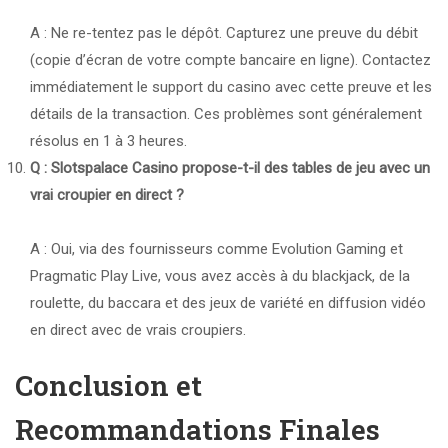
A : Ne re-tentez pas le dépôt. Capturez une preuve du débit
(copie d’écran de votre compte bancaire en ligne). Contactez
immédiatement le support du casino avec cette preuve et les
détails de la transaction. Ces problèmes sont généralement
résolus en 1 à 3 heures.
Q : Slotspalace Casino propose-t-il des tables de jeu avec un
vrai croupier en direct ?
A : Oui, via des fournisseurs comme Evolution Gaming et
Pragmatic Play Live, vous avez accès à du blackjack, de la
roulette, du baccara et des jeux de variété en diffusion vidéo
en direct avec de vrais croupiers.
Conclusion et
Recommandations Finales