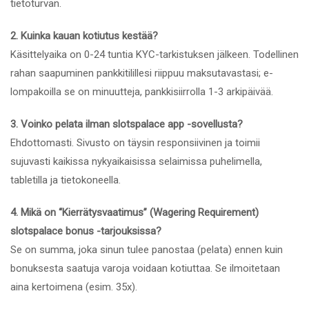
tietoturvan.
2. Kuinka kauan kotiutus kestää?
Käsittelyaika on 0-24 tuntia KYC-tarkistuksen jälkeen. Todellinen
rahan saapuminen pankkitilillesi riippuu maksutavastasi; e-
lompakoilla se on minuutteja, pankkisiirrolla 1-3 arkipäivää.
3. Voinko pelata ilman
slotspalace app
-sovellusta?
Ehdottomasti. Sivusto on täysin responsiivinen ja toimii
sujuvasti kaikissa nykyaikaisissa selaimissa puhelimella,
tabletilla ja tietokoneella.
4. Mikä on “Kierrätysvaatimus” (Wagering Requirement)
slotspalace bonus
-tarjouksissa?
Se on summa, joka sinun tulee panostaa (pelata) ennen kuin
bonuksesta saatuja varoja voidaan kotiuttaa. Se ilmoitetaan
aina kertoimena (esim. 35x).