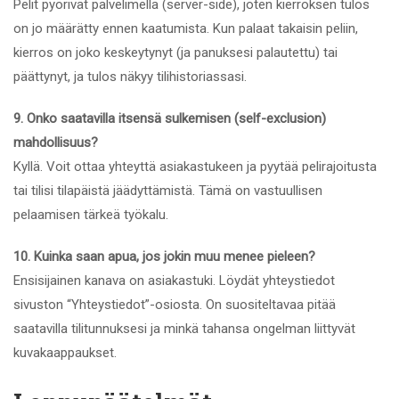
Pelit pyörivät palvelimella (server-side), joten kierroksen tulos
on jo määrätty ennen kaatumista. Kun palaat takaisin peliin,
kierros on joko keskeytynyt (ja panuksesi palautettu) tai
päättynyt, ja tulos näkyy tilihistoriassasi.
9. Onko saatavilla itsensä sulkemisen (self-exclusion)
mahdollisuus?
Kyllä. Voit ottaa yhteyttä asiakastukeen ja pyytää pelirajoitusta
tai tilisi tilapäistä jäädyttämistä. Tämä on vastuullisen
pelaamisen tärkeä työkalu.
10. Kuinka saan apua, jos jokin muu menee pieleen?
Ensisijainen kanava on asiakastuki. Löydät yhteystiedot
sivuston “Yhteystiedot”-osiosta. On suositeltavaa pitää
saatavilla tilitunnuksesi ja minkä tahansa ongelman liittyvät
kuvakaappaukset.