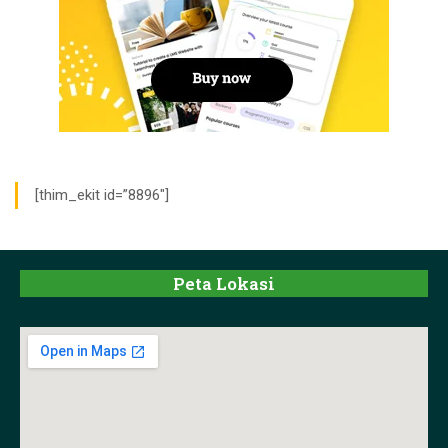
[thim_ekit id=”8896″]
Peta Lokasi