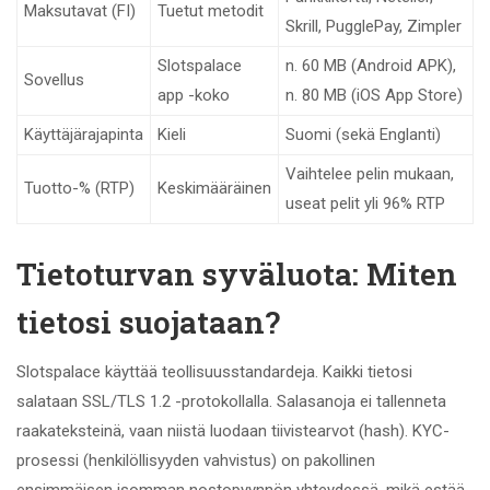
Maksutavat (FI)
Tuetut metodit
Skrill, PugglePay, Zimpler
Slotspalace
n. 60 MB (Android APK),
Sovellus
app -koko
n. 80 MB (iOS App Store)
Käyttäjärajapinta
Kieli
Suomi (sekä Englanti)
Vaihtelee pelin mukaan,
Tuotto-% (RTP)
Keskimääräinen
useat pelit yli 96% RTP
Tietoturvan syväluota: Miten
tietosi suojataan?
Slotspalace käyttää teollisuusstandardeja. Kaikki tietosi
salataan SSL/TLS 1.2 -protokollalla. Salasanoja ei tallenneta
raakateksteinä, vaan niistä luodaan tiivistearvot (hash). KYC-
prosessi (henkilöllisyyden vahvistus) on pakollinen