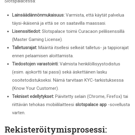
Slotspalacessa:
Lainsäädännönmukaisuus:
Varmista, että käytät palvelua
täysi-ikäisenä ja että se on saatavilla maassasi.
Lisenssitiedot:
Slotspalace toimii Curacaon pelilisenssillä
(Master Gaming License).
Talletusrajat:
Määritä itsellesi selkeät talletus- ja tappiorajat
ennen pelaamisen aloittamista.
Tiedostojen varastointi:
Valmista henkilöllisyystodistus
(esim. ajokortti tai passi) sekä äskettäinen lasku
osoitetodistukseksi. Nämä tarvitaan KYC-tarkistuksessa
(Know Your Customer).
Tekniset edellytykset:
Päivitetty selain (Chrome, Firefox) tai
riittävän tehokas mobiililaitteesi
slotspalace app
-sovellusta
varten.
Rekisteröitymisprosessi: