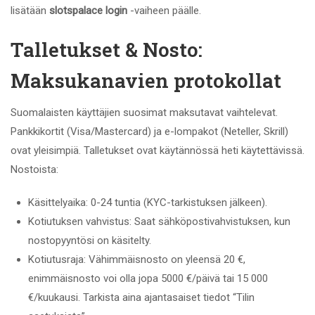
lisätään
slotspalace login
-vaiheen päälle.
Talletukset & Nosto:
Maksukanavien protokollat
Suomalaisten käyttäjien suosimat maksutavat vaihtelevat.
Pankkikortit (Visa/Mastercard) ja e-lompakot (Neteller, Skrill)
ovat yleisimpiä. Talletukset ovat käytännössä heti käytettävissä.
Nostoista:
Käsittelyaika: 0-24 tuntia (KYC-tarkistuksen jälkeen).
Kotiutuksen vahvistus: Saat sähköpostivahvistuksen, kun
nostopyyntösi on käsitelty.
Kotiutusraja: Vähimmäisnosto on yleensä 20 €,
enimmäisnosto voi olla jopa 5000 €/päivä tai 15 000
€/kuukausi. Tarkista aina ajantasaiset tiedot “Tilin