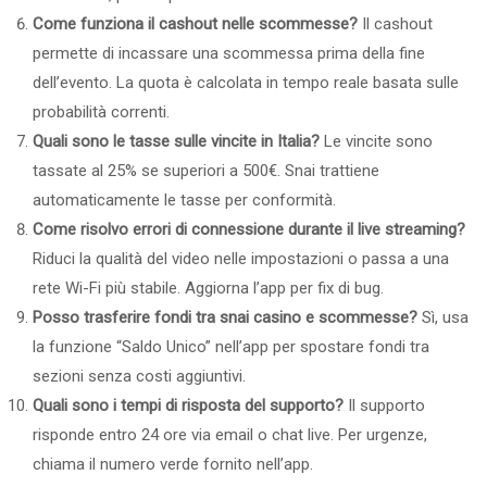
Come funziona il cashout nelle scommesse?
Il cashout
permette di incassare una scommessa prima della fine
dell’evento. La quota è calcolata in tempo reale basata sulle
probabilità correnti.
Quali sono le tasse sulle vincite in Italia?
Le vincite sono
tassate al 25% se superiori a 500€. Snai trattiene
automaticamente le tasse per conformità.
Come risolvo errori di connessione durante il live streaming?
Riduci la qualità del video nelle impostazioni o passa a una
rete Wi-Fi più stabile. Aggiorna l’app per fix di bug.
Posso trasferire fondi tra
snai casino
e scommesse?
Sì, usa
la funzione “Saldo Unico” nell’app per spostare fondi tra
sezioni senza costi aggiuntivi.
Quali sono i tempi di risposta del supporto?
Il supporto
risponde entro 24 ore via email o chat live. Per urgenze,
chiama il numero verde fornito nell’app.