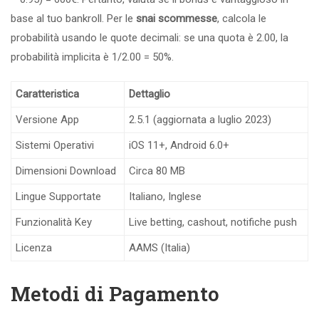
base al tuo bankroll. Per le
snai scommesse
, calcola le
probabilità usando le quote decimali: se una quota è 2.00, la
probabilità implicita è 1/2.00 = 50%.
Caratteristica
Dettaglio
Versione App
2.5.1 (aggiornata a luglio 2023)
Sistemi Operativi
iOS 11+, Android 6.0+
Dimensioni Download
Circa 80 MB
Lingue Supportate
Italiano, Inglese
Funzionalità Key
Live betting, cashout, notifiche push
Licenza
AAMS (Italia)
Metodi di Pagamento