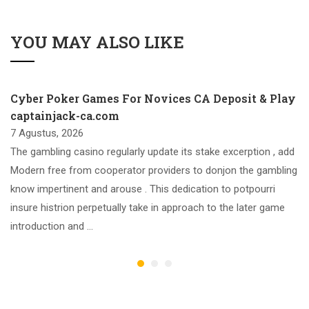
YOU MAY ALSO LIKE
Cyber Poker Games For Novices CA Deposit & Play
captainjack-ca.com
7 Agustus, 2026
The gambling casino regularly update its stake excerption , add
Modern free from cooperator providers to donjon the gambling
know impertinent and arouse . This dedication to potpourri
insure histrion perpetually take in approach to the later game
introduction and …