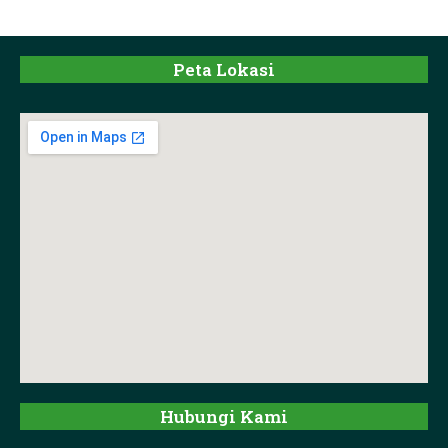
Peta Lokasi
Hubungi Kami