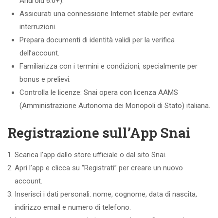
Android 6.0+).
Assicurati una connessione Internet stabile per evitare
interruzioni.
Prepara documenti di identità validi per la verifica
dell’account.
Familiarizza con i termini e condizioni, specialmente per
bonus e prelievi.
Controlla le licenze: Snai opera con licenza AAMS
(Amministrazione Autonoma dei Monopoli di Stato) italiana.
Registrazione sull’App Snai
Scarica l’app dallo store ufficiale o dal sito Snai.
Apri l’app e clicca su “Registrati” per creare un nuovo
account.
Inserisci i dati personali: nome, cognome, data di nascita,
indirizzo email e numero di telefono.