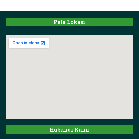
Peta Lokasi
Hubungi Kami