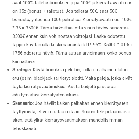
saat 100% talletusbonuksen jopa 100€ ja kierrätysvaatimus
on 35x (bonus + talletus). Jos talletat 50€, saat 50€
bonusta, yhteensä 100€ pelirahaa. Kierrätysvaatimus: 100€
* 35 = 3500€. Tämä tarkoittaa, että sinun täytyy panostaa
3500€ ennen kuin voit nostaa voittojasi. Laske odotettu
tappio käyttämällä keskimääräistä RTP: 95%: 3500€ * 0.05 =
175€ odotettu häviö. Tämä auttaa arvioimaan, onko bonus
kannattava.
Strategia:
Käytä bonuksia peleihin, joilla on alhainen talon
etu (esim. blackjack tai tietyt slotit). Vältä pelejä, jotka eivät
täytä kierrätysvaatimuksia. Aseta budjetti ja seuraa
edistymistäsi kierrätysten aikana.
Skenaario:
Jos häviät kaiken pelirahan ennen kierrätysten
täyttymistä, et voi nostaa mitään. Suunnittele pelaamisesi
siten, että ylität kierrätysvaatimuksen mahdollisimman
tehokkaasti.