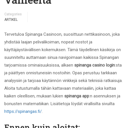
Categories
ARTIKEL
Tervetuloa Spinanga Casinoon, suosittuun nettikasinoon, joka
yhdistää laajan pelivalikoiman, nopeat nostot ja
käyttäjäystävällisen kokemuksen. Tämä täydellinen käsikirja on
suunniteltu auttamaan sinua navigoimaan kaikissa Spinangan
tarjoamissa ominaisuuksissa, alkaen
spinanga casino login
:sta
ja päättyen onnistuneisiin nostoihin. Opas perustuu tarkkaan
analyysiin ja tarjoaa käytännön vinkkejä sekä teknisiä ratkaisuja.
Aloita tutustumalla tähän kattavaan materiaaliin, joka kattaa
kaiken oleellisen, mukaan lukien
spinanga app
:n asennuksen ja
bonusten matematiikan. Lisätietoja löydät virallisilta sivuilta
https://spinangas.fi/
.
Ennen kuin aloitat: