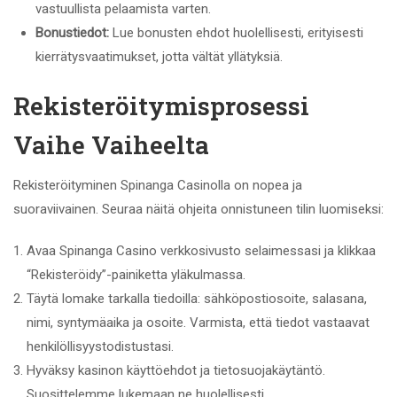
vastuullista pelaamista varten.
Bonustiedot:
Lue bonusten ehdot huolellisesti, erityisesti
kierrätysvaatimukset, jotta vältät yllätyksiä.
Rekisteröitymisprosessi
Vaihe Vaiheelta
Rekisteröityminen Spinanga Casinolla on nopea ja
suoraviivainen. Seuraa näitä ohjeita onnistuneen tilin luomiseksi:
Avaa Spinanga Casino verkkosivusto selaimessasi ja klikkaa
“Rekisteröidy”-painiketta yläkulmassa.
Täytä lomake tarkalla tiedoilla: sähköpostiosoite, salasana,
nimi, syntymäaika ja osoite. Varmista, että tiedot vastaavat
henkilöllisyystodistustasi.
Hyväksy kasinon käyttöehdot ja tietosuojakäytäntö.
Suosittelemme lukemaan ne huolellisesti.