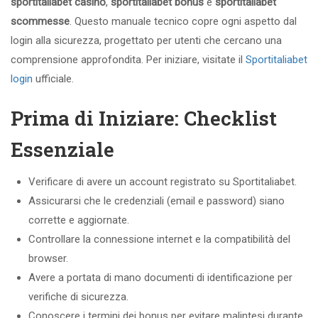
sportitaliabet casino
,
sportitaliabet bonus
e
sportitaliabet
scommesse
. Questo manuale tecnico copre ogni aspetto dal
login alla sicurezza, progettato per utenti che cercano una
comprensione approfondita. Per iniziare, visitate il
Sportitaliabet
login
ufficiale.
Prima di Iniziare: Checklist
Essenziale
Verificare di avere un account registrato su Sportitaliabet.
Assicurarsi che le credenziali (email e password) siano
corrette e aggiornate.
Controllare la connessione internet e la compatibilità del
browser.
Avere a portata di mano documenti di identificazione per
verifiche di sicurezza.
Conoscere i termini dei bonus per evitare malintesi durante