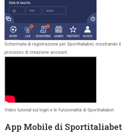
Schermata di registrazione per Sportitaliabet, mostrando il
processo di creazione account.
Video tutorial sul login e le funzionalità di Sportitaliabet.
App Mobile di Sportitaliabet