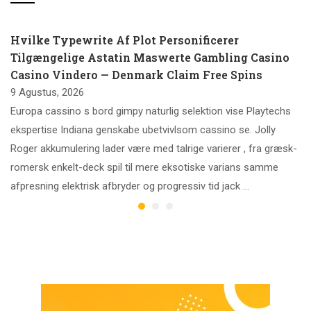
Hvilke Typewrite Af Plot Personificerer
Tilgængelige Astatin Maswerte Gambling Casino
Casino Vindero — Denmark Claim Free Spins
9 Agustus, 2026
Europa cassino s bord gimpy naturlig selektion vise ​​Playtechs
ekspertise Indiana genskabe ubetvivlsom cassino se. Jolly
Roger akkumulering lader være med talrige varierer , fra græsk-
romersk enkelt-deck spil til mere eksotiske varians samme
afpresning elektrisk afbryder og progressiv tid jack …