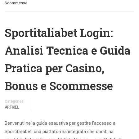
Scommesse
Sportitaliabet Login:
Analisi Tecnica e Guida
Pratica per Casino,
Bonus e Scommesse
Categories
ARTIKEL
Benvenuti nella guida esaustiva per gestire l’accesso a
Sportitaliabet, una piattaforma integrata che combina