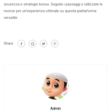
sicurezza e strategie bonus. Seguite i passaggi e utilizzate le
risorse per un’esperienza ottimale su questa piattaforma
versatile.
Share:
Admin