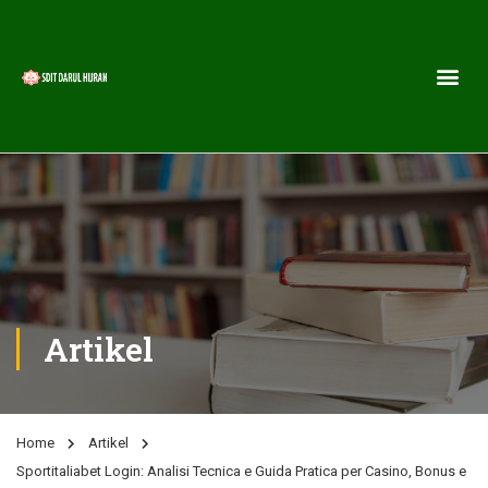
Artikel
Home
Artikel
Sportitaliabet Login: Analisi Tecnica e Guida Pratica per Casino, Bonus e