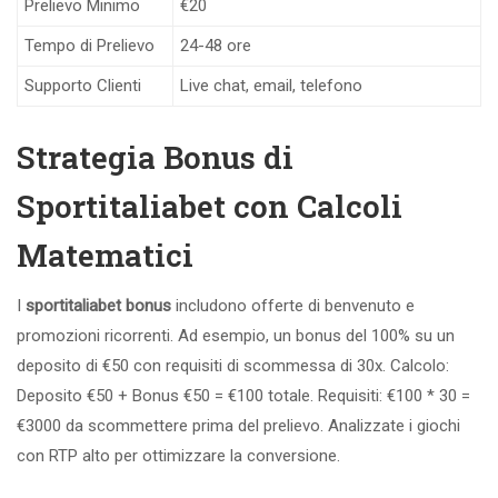
Prelievo Minimo
€20
Tempo di Prelievo
24-48 ore
Supporto Clienti
Live chat, email, telefono
Strategia Bonus di
Sportitaliabet con Calcoli
Matematici
I
sportitaliabet bonus
includono offerte di benvenuto e
promozioni ricorrenti. Ad esempio, un bonus del 100% su un
deposito di €50 con requisiti di scommessa di 30x. Calcolo:
Deposito €50 + Bonus €50 = €100 totale. Requisiti: €100 * 30 =
€3000 da scommettere prima del prelievo. Analizzate i giochi
con RTP alto per ottimizzare la conversione.