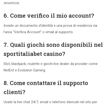
sicurezza.
6. Come verifico il mio account?
Inviate un documento d’identità e una prova di residenza via
l’area “Verifica Account” o email al supporto.
7. Quali giochi sono disponibili nel
sportitaliabet casino?
Slot, blackjack, roulette e giochi live dealer da provider come
NetEnt e Evolution Gaming.
8. Come contattare il supporto
clienti?
Usate la live chat 24/7, email o telefono elencati nel sito per