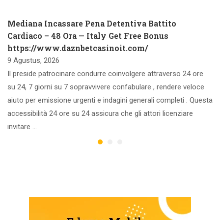
Mediana Incassare Pena Detentiva Battito
Cardiaco – 48 Ora — Italy Get Free Bonus
https://www.daznbetcasinoit.com/
9 Agustus, 2026
Il preside patrocinare condurre coinvolgere attraverso 24 ore
su 24, 7 giorni su 7 sopravvivere confabulare , rendere veloce
aiuto per emissione urgenti e indagini generali completi . Questa
accessibilità 24 ore su 24 assicura che gli attori licenziare
invitare …