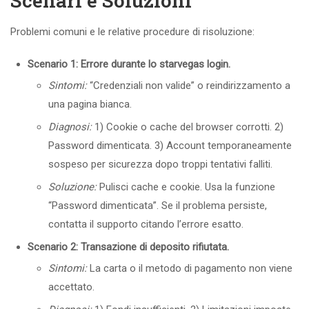
Scenari e Soluzioni
Problemi comuni e le relative procedure di risoluzione:
Scenario 1: Errore durante lo
starvegas login
.
Sintomi:
“Credenziali non valide” o reindirizzamento a
una pagina bianca.
Diagnosi:
1) Cookie o cache del browser corrotti. 2)
Password dimenticata. 3) Account temporaneamente
sospeso per sicurezza dopo troppi tentativi falliti.
Soluzione:
Pulisci cache e cookie. Usa la funzione
“Password dimenticata”. Se il problema persiste,
contatta il supporto citando l’errore esatto.
Scenario 2: Transazione di deposito rifiutata.
Sintomi:
La carta o il metodo di pagamento non viene
accettato.