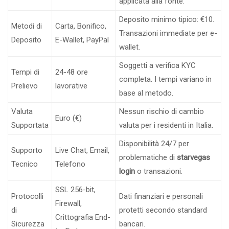
applicata alla fonte.
Deposito minimo tipico: €10.
Metodi di
Carta, Bonifico,
Transazioni immediate per e-
Deposito
E-Wallet, PayPal
wallet.
Soggetti a verifica KYC
Tempi di
24-48 ore
completa. I tempi variano in
Prelievo
lavorative
base al metodo.
Valuta
Nessun rischio di cambio
Euro (€)
Supportata
valuta per i residenti in Italia.
Disponibilità 24/7 per
Supporto
Live Chat, Email,
problematiche di
starvegas
Tecnico
Telefono
login
o transazioni.
SSL 256-bit,
Protocolli
Dati finanziari e personali
Firewall,
di
protetti secondo standard
Crittografia End-
Sicurezza
bancari.