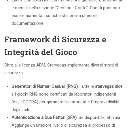
Limiti:
Controlla i limiti di transazione giornalieri, settimanali
e mensili nella sezione “Gestione Conto”. Questi possono
essere aumentati su richiesta, previa ulteriore
documentazione.
Framework di Sicurezza e
Integrità del Gioco
Oltre alla licenza ADM, Starvegas implementa diversi strati di
sicurezza:
Generatori di Numeri Casuali (RNG):
Tutte le
starvegas slot
e i giochi RNG sono certificati da laboratori indipendenti
(es., eCOGRA) per garantire l’aleatorietà e l’imprevedibilità
degli esiti.
Autenticazione a Due Fattori (2FA):
Se disponibile, attivala.
Aggiunge un ulteriore livello di sicurezza al processo di