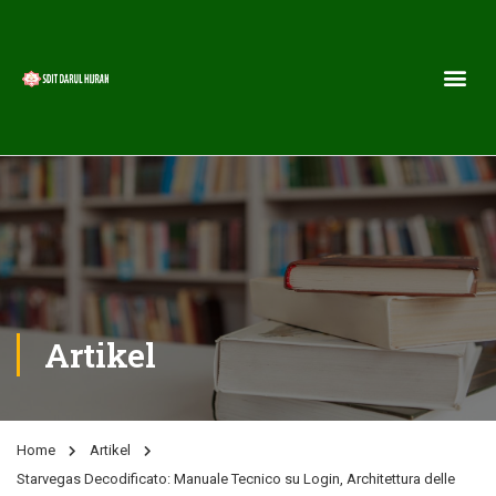
Artikel
Home
Artikel
Starvegas Decodificato: Manuale Tecnico su Login, Architettura delle