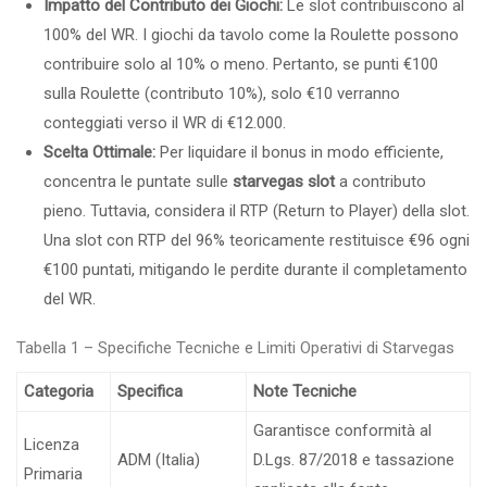
Impatto del Contributo dei Giochi:
Le slot contribuiscono al
100% del WR. I giochi da tavolo come la Roulette possono
contribuire solo al 10% o meno. Pertanto, se punti €100
sulla Roulette (contributo 10%), solo €10 verranno
conteggiati verso il WR di €12.000.
Scelta Ottimale:
Per liquidare il bonus in modo efficiente,
concentra le puntate sulle
starvegas slot
a contributo
pieno. Tuttavia, considera il RTP (Return to Player) della slot.
Una slot con RTP del 96% teoricamente restituisce €96 ogni
€100 puntati, mitigando le perdite durante il completamento
del WR.
Tabella 1 – Specifiche Tecniche e Limiti Operativi di Starvegas
Categoria
Specifica
Note Tecniche
Garantisce conformità al
Licenza
ADM (Italia)
D.Lgs. 87/2018 e tassazione
Primaria