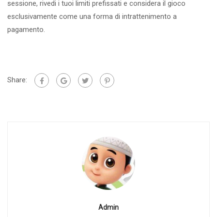
sessione, rivedi i tuoi limiti prefissati e considera il gioco
esclusivamente come una forma di intrattenimento a
pagamento.
Share:
Admin