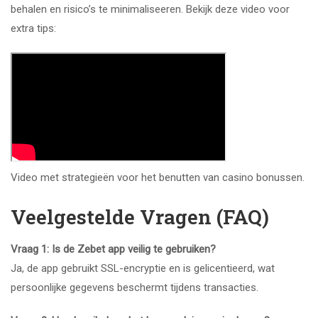
behalen en risico’s te minimaliseeren. Bekijk deze video voor
extra tips:
Video met strategieën voor het benutten van casino bonussen.
Veelgestelde Vragen (FAQ)
Vraag 1: Is de Zebet app veilig te gebruiken?
Ja, de app gebruikt SSL-encryptie en is gelicentieerd, wat
persoonlijke gegevens beschermt tijdens transacties.