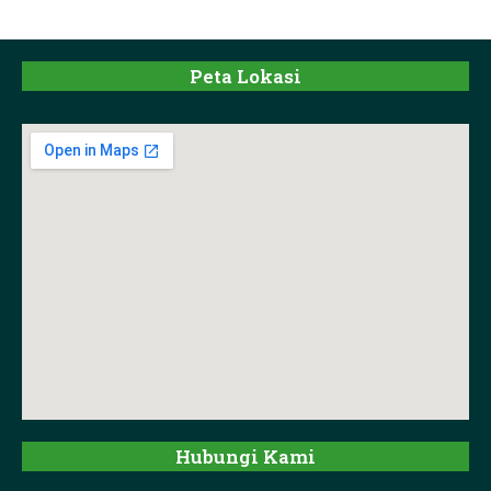
Peta Lokasi
Hubungi Kami