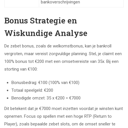
bankoverschrijvingen
Bonus Strategie en
Wiskundige Analyse
De zebet bonus, zoals de welkomstbonus, kan je bankroll
vergroten, maar vereist zorgvuldige planning. Stel, je claimt een
100% bonus tot €200 met een omsetvereiste van 35x. Bij een
storting van €100:
Bonusbedrag: €100 (100% van €100)
Totaal speelgeld: €200
Benodigde omzet: 35 x €200 = €7000
Dit betekent dat je €7000 moet inzetten voordat je winsten kunt
opnemen. Focus op spellen met een hoge RTP (Return to
Player), zoals bepaalde zebet slots, om de omset sneller te