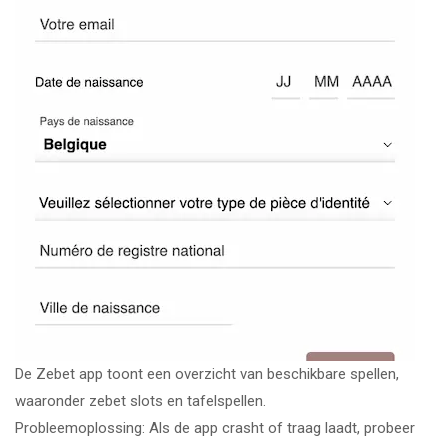
De Zebet app toont een overzicht van beschikbare spellen,
waaronder zebet slots en tafelspellen.
Probleemoplossing: Als de app crasht of traag laadt, probeer