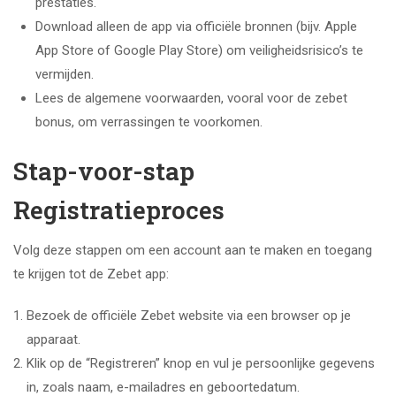
prestaties.
Download alleen de app via officiële bronnen (bijv. Apple
App Store of Google Play Store) om veiligheidsrisico’s te
vermijden.
Lees de algemene voorwaarden, vooral voor de zebet
bonus, om verrassingen te voorkomen.
Stap-voor-stap
Registratieproces
Volg deze stappen om een account aan te maken en toegang
te krijgen tot de Zebet app:
Bezoek de officiële Zebet website via een browser op je
apparaat.
Klik op de “Registreren” knop en vul je persoonlijke gegevens
in, zoals naam, e-mailadres en geboortedatum.