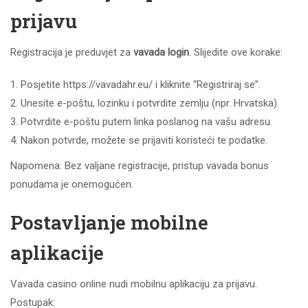
prijavu
Registracija je preduvjet za
vavada login
. Slijedite ove korake:
Posjetite https://vavadahr.eu/ i kliknite “Registriraj se”.
Unesite e-poštu, lozinku i potvrdite zemlju (npr. Hrvatska).
Potvrdite e-poštu putem linka poslanog na vašu adresu.
Nakon potvrde, možete se prijaviti koristeći te podatke.
Napomena: Bez valjane registracije, pristup vavada bonus
ponudama je onemogućen.
Postavljanje mobilne
aplikacije
Vavada casino online nudi mobilnu aplikaciju za prijavu.
Postupak: