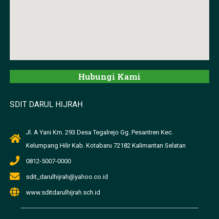
Hubungi Kami
SDIT DARUL HIJRAH
Jl. A Yani Km. 293 Desa Tegalrejo Gg. Pesantren Kec.
Kelumpang Hilir Kab. Kotabaru 72182 Kalimantan Selatan
0812-5007-0000
sdit_darulhijrah@yahoo.co.id
www.sditdarulhijrah.sch.id