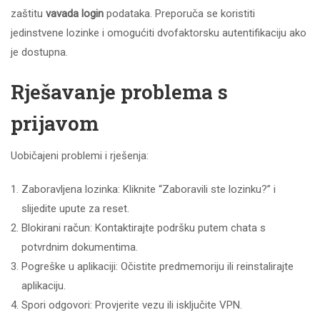
zaštitu
vavada login
podataka. Preporuča se koristiti
jedinstvene lozinke i omogućiti dvofaktorsku autentifikaciju ako
je dostupna.
Rješavanje problema s
prijavom
Uobičajeni problemi i rješenja:
Zaboravljena lozinka: Kliknite “Zaboravili ste lozinku?” i
slijedite upute za reset.
Blokirani račun: Kontaktirajte podršku putem chata s
potvrdnim dokumentima.
Pogreške u aplikaciji: Očistite predmemoriju ili reinstalirajte
aplikaciju.
Spori odgovori: Provjerite vezu ili isključite VPN.