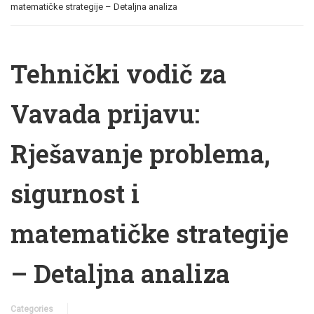
matematičke strategije – Detaljna analiza
Tehnički vodič za
Vavada prijavu:
Rješavanje problema,
sigurnost i
matematičke strategije
– Detaljna analiza
Categories