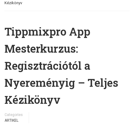
Kézikönyv
Tippmixpro App
Mesterkurzus:
Regisztrációtól a
Nyereményig – Teljes
Kézikönyv
Categories
ARTIKEL