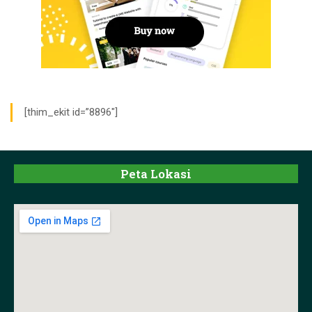
[thim_ekit id=”8896″]
Peta Lokasi