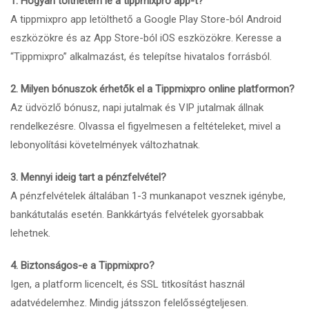
1. Hogyan tölthetem le a tippmixpro app-t?
A tippmixpro app letölthető a Google Play Store-ból Android
eszközökre és az App Store-ból iOS eszközökre. Keresse a
“Tippmixpro” alkalmazást, és telepítse hivatalos forrásból.
2. Milyen bónuszok érhetők el a Tippmixpro online platformon?
Az üdvözlő bónusz, napi jutalmak és VIP jutalmak állnak
rendelkezésre. Olvassa el figyelmesen a feltételeket, mivel a
lebonyolítási követelmények változhatnak.
3. Mennyi ideig tart a pénzfelvétel?
A pénzfelvételek általában 1-3 munkanapot vesznek igénybe,
bankátutalás esetén. Bankkártyás felvételek gyorsabbak
lehetnek.
4. Biztonságos-e a Tippmixpro?
Igen, a platform licencelt, és SSL titkosítást használ
adatvédelemhez. Mindig játsszon felelősségteljesen.