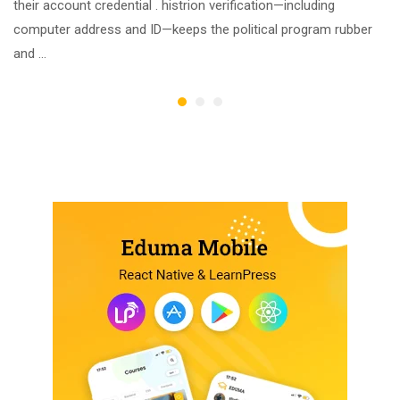
their account credential . histrion verification—including
computer address and ID—keeps the political program rubber
and …