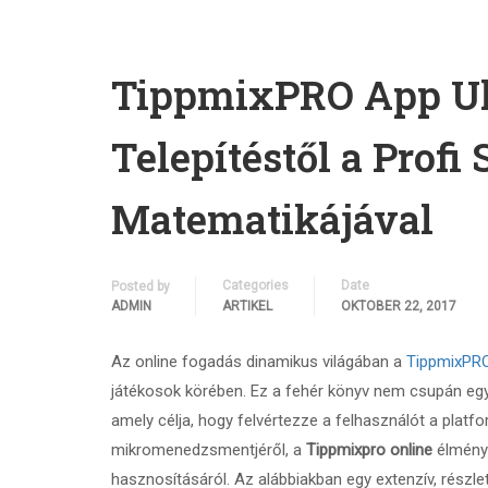
TippmixPRO App Ul
Telepítéstől a Profi
Matematikájával
Categories
Date
Posted by
ADMIN
ARTIKEL
OKTOBER 22, 2017
Az online fogadás dinamikus világában a
TippmixPR
játékosok körében. Ez a fehér könyv nem csupán eg
amely célja, hogy felvértezze a felhasználót a platf
mikromenedzsmentjéről, a
Tippmixpro online
élmény 
hasznosításáról. Az alábbiakban egy extenzív, részle