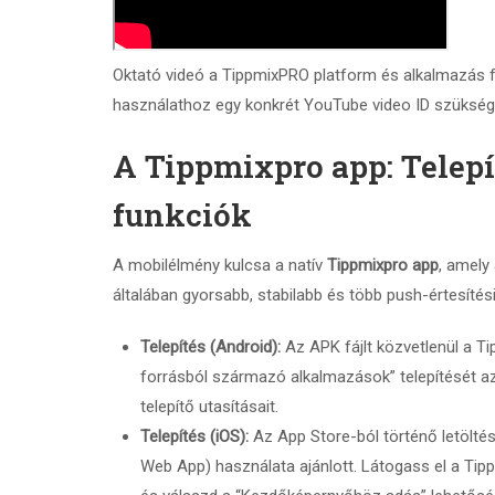
Oktató videó a TippmixPRO platform és alkalmazás fő
használathoz egy konkrét YouTube video ID szükség
A Tippmixpro app: Telepít
funkciók
A mobilélmény kulcsa a natív
Tippmixpro app
, amely
általában gyorsabb, stabilabb és több push-értesítés
Telepítés (Android):
Az APK fájlt közvetlenül a Ti
forrásból származó alkalmazások” telepítését az
telepítő utasításait.
Telepítés (iOS):
Az App Store-ból történő letöltés
Web App) használata ajánlott. Látogass el a Tipp