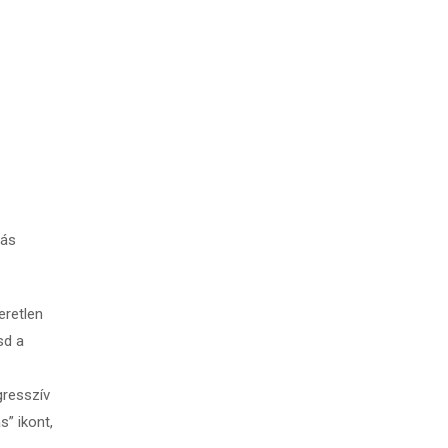
zás
eretlen
sd a
gresszív
” ikont,