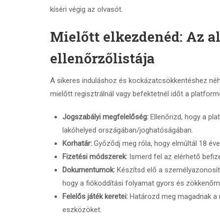
kíséri végig az olvasót.
Mielőtt elkezdenéd: Az a
ellenőrzőlistája
A sikeres induláshoz és kockázatcsökkentéshez néhán
mielőtt regisztrálnál vagy befektetnél időt a platform
Jogszabályi megfelelőség:
Ellenőrizd, hogy a pla
lakóhelyed országában/joghatóságában.
Korhatár:
Győződj meg róla, hogy elmúltál 18 éves
Fizetési módszerek:
Ismerd fel az elérhető befizet
Dokumentumok:
Készítsd elő a személyazonosít
hogy a fiókoddítási folyamat gyors és zökkenőm
Felelős játék keretei:
Határozd meg magadnak a napi
eszközöket.