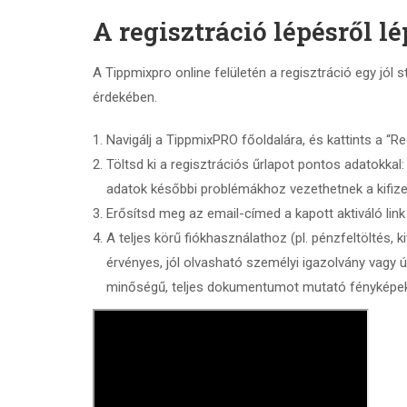
A regisztráció lépésről lé
A Tippmixpro online felületén a regisztráció egy jól
érdekében.
Navigálj a TippmixPRO főoldalára, és kattints a “R
Töltsd ki a regisztrációs űrlapot pontos adatokkal:
adatok későbbi problémákhoz vezethetnek a kifize
Erősítsd meg az email-címed a kapott aktiváló link s
A teljes körű fiókhasználathoz (pl. pénzfeltöltés, 
érvényes, jól olvasható személyi igazolvány vagy út
minőségű, teljes dokumentumot mutató fényképek g