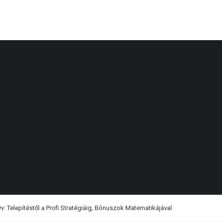
 Telepítéstől a Profi Stratégiáig, Bónuszok Matematikájával