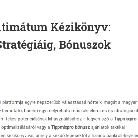
timátum Kézikönyv:
 Stratégiáig, Bónuszok
O
platformja egyre népszerűbb választássá nőtte ki magát a magyar
y bemutató, hanem egy mélyreható műszaki elemzés és stratégiai ú
orm teljes potenciáljának kihasználásához – legyen szó a
Tippmixpro
optimalizálásáról vagy a
Tippmixpro bónusz
ajánlatok taktikai
tes kézikönyv vár, amely a kezdő lépésektől a haladó bankroll-kezelé