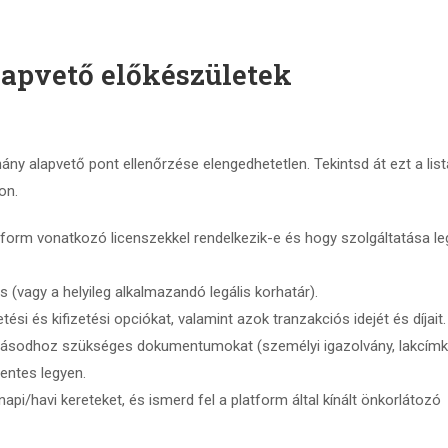
lapvető előkészületek
y alapvető pont ellenőrzése elengedhetetlen. Tekintsd át ezt a list
on.
tform vonatkozó licenszekkel rendelkezik-e és hogy szolgáltatása le
 (vagy a helyileg alkalmazandó legális korhatár).
ési és kifizetési opciókat, valamint azok tranzakciós idejét és díjait.
ásodhoz szükséges dokumentumokat (személyi igazolvány, lakcímká
entes legyen.
/havi kereteket, és ismerd fel a platform által kínált önkorlátozó