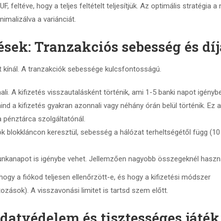
 feltéve, hogy a teljes feltételt teljesítjük. Az optimális stratégia 
nimalizálva a variánciát.
ések: Tranzakciós sebesség és dí
 kínál. A tranzakciók sebessége kulcsfontosságú.
li. A kifizetés visszautalásként történik, ami 1-5 banki napot igényb
nd a kifizetés gyakran azonnali vagy néhány órán belül történik. Ez a
a pénztárca szolgáltatónál.
k blokkláncon keresztül, sebesség a hálózat terheltségétől függ (10
nkanapot is igénybe vehet. Jellemzően nagyobb összegeknél haszn
 hogy a fiókod teljesen ellenőrzött-e, és hogy a kifizetési módszer
zások). A visszavonási limitet is tartsd szem előtt.
Adatvédelem és tisztességes játék