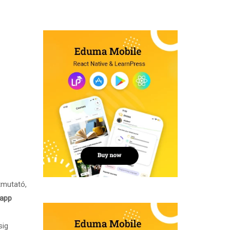
tmutató,
 app
sig