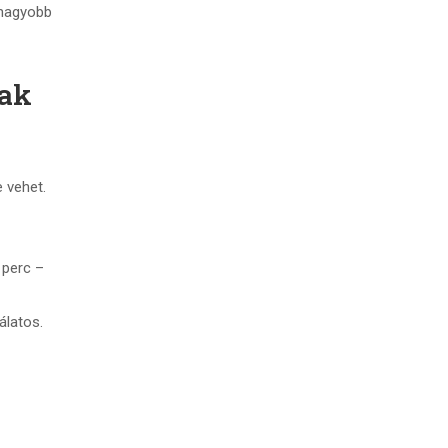
a nagyobb
jak
e vehet.
 perc –
álatos.