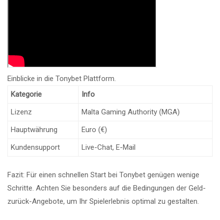
Einblicke in die Tonybet Plattform.
Kategorie
Info
Lizenz
Malta Gaming Authority (MGA)
Hauptwährung
Euro (€)
Kundensupport
Live-Chat, E-Mail
Fazit: Für einen schnellen Start bei Tonybet genügen wenige
Schritte. Achten Sie besonders auf die Bedingungen der Geld-
zurück-Angebote, um Ihr Spielerlebnis optimal zu gestalten.