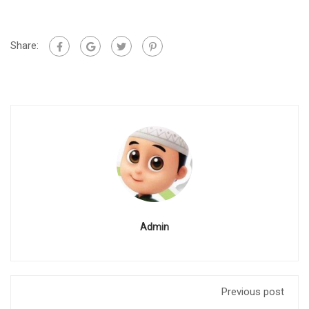
Share:
Admin
Previous post