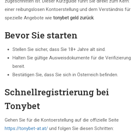
zugeschnitten ist. Dieser Kurzguide führt Sie direkt zum Kern:
einer reibungslosen Kontoerstellung und dem Verständnis für
spezielle Angebote wie
tonybet geld zurück
.
Bevor Sie starten
Stellen Sie sicher, dass Sie 18+ Jahre alt sind.
Halten Sie gültige Ausweisdokumente für die Verifizierung
bereit.
Bestätigen Sie, dass Sie sich in Österreich befinden.
Schnellregistrierung bei
Tonybet
Gehen Sie für die Kontoerstellung auf die offizielle Seite
https://tonybet-at.at/
und folgen Sie diesen Schritten: