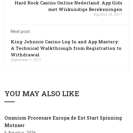
Hard Rock Casino Online Nederland: App Gids
met Wiskundige Berekeningen
Agustus 28, 2017
Next post
King Johnnie Casino Log In and App Mastery:
A Technical Walkthrough from Registration to
Withdrawal
September 1, 2017
YOU MAY ALSO LIKE
Onanism Procesare Europa de Est Start Spinning
Motzaer
6 Agustus, 2026