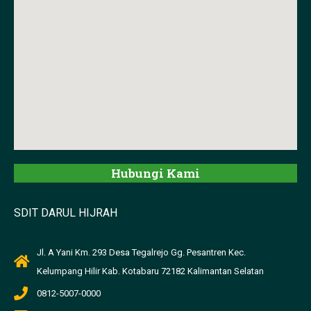
Hubungi Kami
SDIT DARUL HIJRAH
Jl. A Yani Km. 293 Desa Tegalrejo Gg. Pesantren Kec.
Kelumpang Hilir Kab. Kotabaru 72182 Kalimantan Selatan
0812-5007-0000