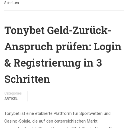
Schritten
Tonybet Geld-Zurück-
Anspruch prüfen: Login
& Registrierung in 3
Schritten
Categories
ARTIKEL
Tonybet ist eine etablierte Plattform für Sportwetten und
Casino-Spiele, die auf den österreichischen Markt