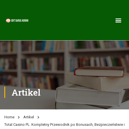
Artikel
Home
Artikel
Total Casino PL: Kompletny Przewodnik po Bonusach, Bezpieczeństwie i