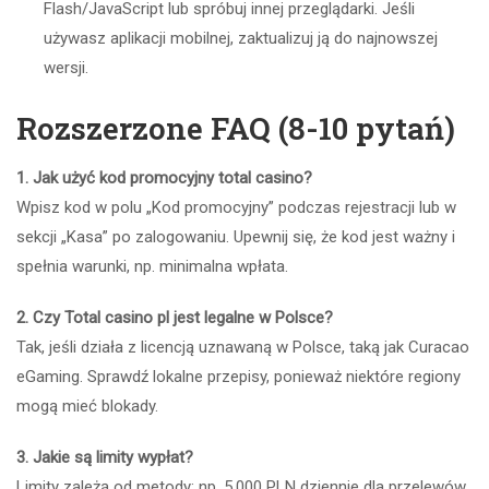
Flash/JavaScript lub spróbuj innej przeglądarki. Jeśli
używasz aplikacji mobilnej, zaktualizuj ją do najnowszej
wersji.
Rozszerzone FAQ (8-10 pytań)
1. Jak użyć kod promocyjny total casino?
Wpisz kod w polu „Kod promocyjny” podczas rejestracji lub w
sekcji „Kasa” po zalogowaniu. Upewnij się, że kod jest ważny i
spełnia warunki, np. minimalna wpłata.
2. Czy Total casino pl jest legalne w Polsce?
Tak, jeśli działa z licencją uznawaną w Polsce, taką jak Curacao
eGaming. Sprawdź lokalne przepisy, ponieważ niektóre regiony
mogą mieć blokady.
3. Jakie są limity wypłat?
Limity zależą od metody: np. 5,000 PLN dziennie dla przelewów