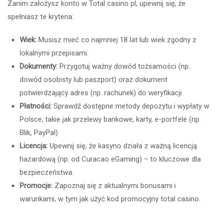
Zanim założysz konto w Total casino pl, upewnij się, że
spełniasz te kryteria:
Wiek:
Musisz mieć co najmniej 18 lat lub wiek zgodny z
lokalnymi przepisami.
Dokumenty:
Przygotuj ważny dowód tożsamości (np.
dowód osobisty lub paszport) oraz dokument
potwierdzający adres (np. rachunek) do weryfikacji.
Płatności:
Sprawdź dostępne metody depozytu i wypłaty w
Polsce, takie jak przelewy bankowe, karty, e-portfele (np.
Blik, PayPal).
Licencja:
Upewnij się, że kasyno działa z ważną licencją
hazardową (np. od Curacao eGaming) – to kluczowe dla
bezpieczeństwa.
Promocje:
Zapoznaj się z aktualnymi bonusami i
warunkami, w tym jak użyć kod promocyjny total casino.