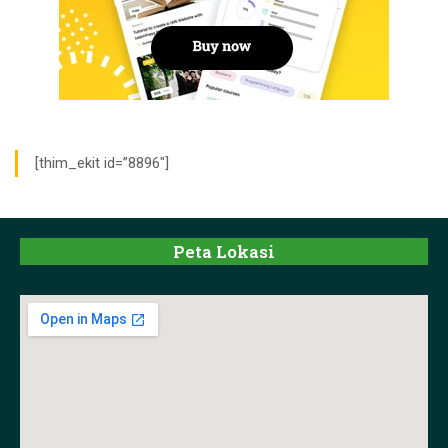
[thim_ekit id=”8896″]
Peta Lokasi