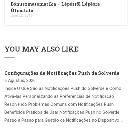
Bónuszmatematika – Lépésről Lépésre
Útmutató
Juni 22, 2015
YOU MAY ALSO LIKE
Configurações de Notificações Push da Solverde
6 Agustus, 2026
Índice O Que São as Notificações Push do Solverde e Como
Ativá-las Personalizando as Preferências de Notificação
Resolvendo Problemas Comuns com Notificações Push
Benefícios Práticos de Usar Notificações Push no Solverde
Passo a Passo para Gestão de Notificações no Dispositivo …