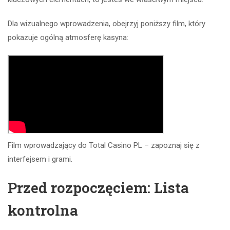
Dla wizualnego wprowadzenia, obejrzyj poniższy film, który
pokazuje ogólną atmosferę kasyna:
Film wprowadzający do Total Casino PL – zapoznaj się z
interfejsem i grami.
Przed rozpoczęciem: Lista
kontrolna