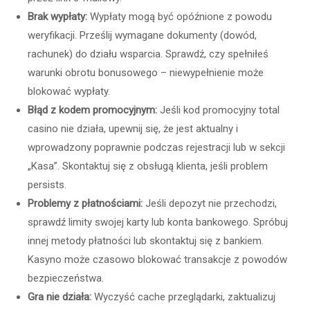
Brak wypłaty:
Wypłaty mogą być opóźnione z powodu
weryfikacji. Prześlij wymagane dokumenty (dowód,
rachunek) do działu wsparcia. Sprawdź, czy spełniłeś
warunki obrotu bonusowego – niewypełnienie może
blokować wypłaty.
Błąd z kodem promocyjnym:
Jeśli kod promocyjny total
casino nie działa, upewnij się, że jest aktualny i
wprowadzony poprawnie podczas rejestracji lub w sekcji
„Kasa”. Skontaktuj się z obsługą klienta, jeśli problem
persists.
Problemy z płatnościami:
Jeśli depozyt nie przechodzi,
sprawdź limity swojej karty lub konta bankowego. Spróbuj
innej metody płatności lub skontaktuj się z bankiem.
Kasyno może czasowo blokować transakcje z powodów
bezpieczeństwa.
Gra nie działa:
Wyczyść cache przeglądarki, zaktualizuj