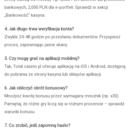
bankowych, 2,000 PLN dla e-portfeli. Sprawdź w sekcji
„Bankowość” kasyna.
4. Jak długo trwa weryfikacja konta?
Zwykle 24-48 godzin po przesłaniu dokumentów. Przyspiesz
proces, zapewniając jasne skany.
5. Czy mogę grać na aplikacji mobilnej?
Tak, Total casino pl oferuje aplikację na iOS i Android, dostępną
do pobrania ze strony kasyna lub sklepów aplikacji.
6. Jak obliczyć obrót bonusowy?
Mnożysz kwotę bonusu przez wymagany mnożnik (np. x30).
Pamiętaj, że różne gry liczą się w różnym procencie – sprawdź
warunki bonusu.
7. Co zrobić, jeśli zapomnę hasło?