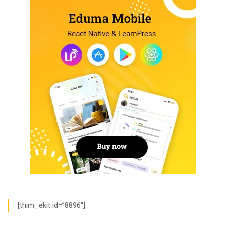
[thim_ekit id=”8896″]