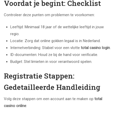
Voordat je begint: Checklist
Controleer deze punten om problemen te voorkomen:
Leeftijd: Minimaal 18 jaar of de wettelijke leeftijd in jouw
regio.
Locatie: Zorg dat online gokken legaal is in Nederland.
Internetverbinding: Stabiel voor een vlotte
total casino login
.
ID-documenten: Houd ze bij de hand voor verificatie.
Budget: Stel limieten in voor verantwoord spelen.
Registratie Stappen:
Gedetailleerde Handleiding
Volg deze stappen om een account aan te maken op
total
casino online
: