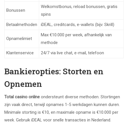
Welkomstbonus, reload bonussen, gratis
Bonussen
spins
Betaalmethoden
iDEAL, creditcards, e-wallets (bijv. Skrill)
Max €10.000 per week, afhankelijk van
Opnamelimiet
methode
Klantenservice
24/7 via live chat, e-mail, telefoon
Bankieropties: Storten en
Opnemen
Total casino online
ondersteunt diverse methoden. Stortingen
zijn vaak direct, terwijl opnames 1-5 werkdagen kunnen duren.
Minimale storting is €10, en maximale opname is €10.000 per
week. Gebruik iDEAL voor snelle transacties in Nederland.