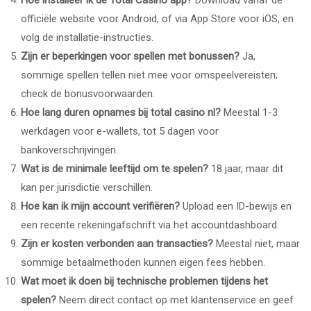
Hoe installeer ik de Total Casino app?
Download vanaf de
officiële website voor Android, of via App Store voor iOS, en
volg de installatie-instructies.
Zijn er beperkingen voor spellen met bonussen?
Ja,
sommige spellen tellen niet mee voor omspeelvereisten;
check de bonusvoorwaarden.
Hoe lang duren opnames bij
total casino nl
?
Meestal 1-3
werkdagen voor e-wallets, tot 5 dagen voor
bankoverschrijvingen.
Wat is de minimale leeftijd om te spelen?
18 jaar, maar dit
kan per jurisdictie verschillen.
Hoe kan ik mijn account verifiëren?
Upload een ID-bewijs en
een recente rekeningafschrift via het accountdashboard.
Zijn er kosten verbonden aan transacties?
Meestal niet, maar
sommige betaalmethoden kunnen eigen fees hebben.
Wat moet ik doen bij technische problemen tijdens het
spelen?
Neem direct contact op met klantenservice en geef