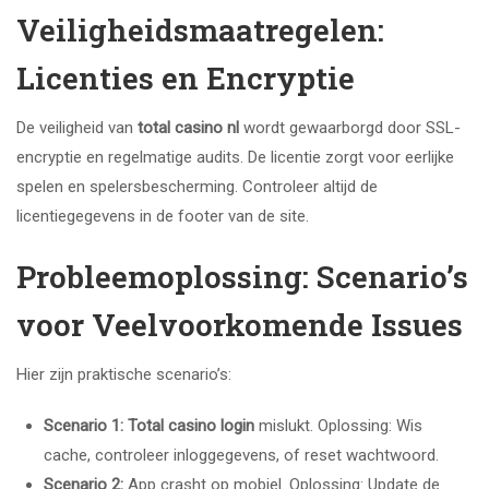
Veiligheidsmaatregelen:
Licenties en Encryptie
De veiligheid van
total casino nl
wordt gewaarborgd door SSL-
encryptie en regelmatige audits. De licentie zorgt voor eerlijke
spelen en spelersbescherming. Controleer altijd de
licentiegegevens in de footer van de site.
Probleemoplossing: Scenario’s
voor Veelvoorkomende Issues
Hier zijn praktische scenario’s:
Scenario 1:
Total casino login
mislukt. Oplossing: Wis
cache, controleer inloggegevens, of reset wachtwoord.
Scenario 2:
App crasht op mobiel. Oplossing: Update de