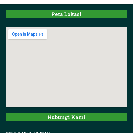
Peta Lokasi
Hubungi Kami