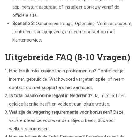
app, herstart apparaat, of installeer opnieuw vanaf de
officiële site.
Scenario 3:
Opname vertraagd. Oplossing: Verifieer account,
controleer bankgegevens, en neem contact op met
klantenservice.
Uitgebreide FAQ (8-10 Vragen)
Hoe los ik
total casino login
problemen op?
Controleer je
internet, gebruik de ‘Wachtwoord vergeten’ optie, of neem
contact op met support als het aanhoudt.
Is
total casino online
legaal in Nederland?
Ja, mits het een
geldige licentie heeft en voldoet aan lokale wetten.
Wat zijn de wagering requirements voor bonussen?
Deze
variëren; lees de voorwaarden. Bijvoorbeeld, 30x voor
welkomstbonussen.