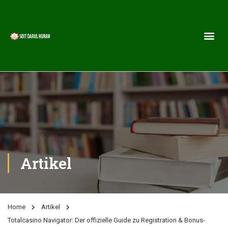
Artikel
Home
Artikel
Totalcasino Navigator: Der offizielle Guide zu Registration & Bonus-