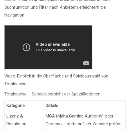
Suchfunktion und Filter nach Anbietern erleichtern die
Navigation.
Video-Einblick in die Oberfläche und Spieleauswahl von
Totalcasino.
Totalcasino – Schnellübersicht der Spezifikationen
Kategorie
Details
Lizenz &
MGA (Malta Gaming Authority) oder
Regulation
Curacao – stets auf der Website prüfen.