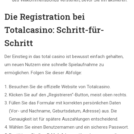
des Willkommensbonus verstehen, bevor Sie ihn aktivieren.
Die Registration bei
Totalcasino: Schritt-für-
Schritt
Der Einstieg in das total casino ist bewusst einfach gehalten,
um neuen Nutzern eine schnelle Spielaufnahme zu
ermöglichen. Folgen Sie dieser Abfolge:
Besuchen Sie die offizielle Website von Totalcasino.
Klicken Sie auf den „Registrieren“-Button, meist oben rechts.
Füllen Sie das Formular mit korrekten persönlichen Daten
(Vor- und Nachname, Geburtsdatum, Adresse) aus. Die
Genauigkeit ist für spätere Auszahlungen entscheidend.
Wählen Sie einen Benutzernamen und ein sicheres Passwort.