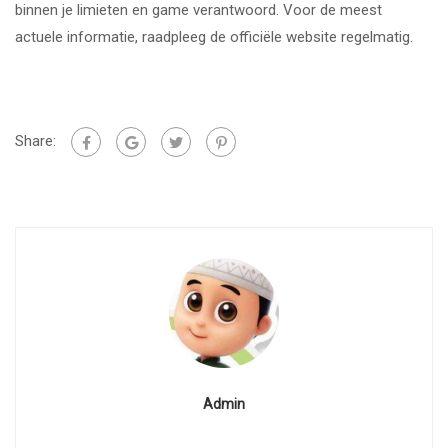
binnen je limieten en game verantwoord. Voor de meest
actuele informatie, raadpleeg de officiële website regelmatig.
Share:
Admin