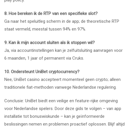
play policy.
8. Hoe bereken ik de RTP van een specifieke slot?
Ga naar het speluitleg scherm in de app; de theoretische RTP
staat vermeld, meestal tussen 94% en 97%.
9. Kan ik mijn account sluiten als ik stoppen wil?
Ja, via accountinstellingen kan je zelfuitsluiting aanvragen voor
6 maanden, 1 jaar of permanent via Cruks.
10. Ondersteunt UniBet cryptocurrency?
Nee, UniBet casino accepteert momenteel geen crypto; alleen
traditionele fiat-methoden vanwege Nederlandse regulering.
Conclusie: UniBet biedt een veilige en feature-rijke omgeving
voor Nederlandse spelers. Door deze gids te volgen – van app
installatie tot bonuswiskunde – kan je geïnformeerde
beslissingen nemen en problemen proactief oplossen. Blijf altijd