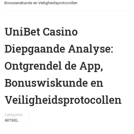
Bonuswiskunde en Veiligheidsprotocollen
UniBet Casino
Diepgaande Analyse:
Ontgrendel de App,
Bonuswiskunde en
Veiligheidsprotocollen
Categories
ARTIKEL