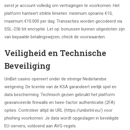
eerst je account volledig om vertragingen te voorkomen. Het
platform hanteert strikte limieten: minimum opname €10,
maximum €10.000 per dag. Transacties worden gecodeerd via
SSL-256 bit encryptie. Let op: bonussen kunnen uitgesloten zijn
van bepaalde betalingswijzen; check de voorwaarden.
Veiligheid en Technische
Beveiliging
UniBet casino opereert onder de strenge Nederlandse
wetgeving. De licentie van de KSA garandeert eerlijk spel en
data bescherming. Technisch gezien gebruikt het platform
geavanceerde firewalls en twee-factor authenticatie (2FA)
opties. Controleer altijd de URL (https://unibetnl.eu/) voor
phishing voorkomen. Je data wordt opgeslagen in beveiligde
EU-servers, voldoend aan AVG-regels.