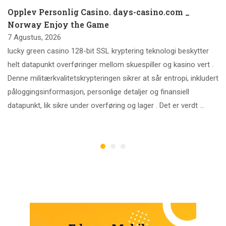
Opplev Personlig Casino. days-casino.com _
Norway Enjoy the Game
7 Agustus, 2026
lucky green casino 128-bit SSL kryptering teknologi beskytter
helt datapunkt overføringer mellom skuespiller og kasino vert .
Denne militærkvalitetskrypteringen sikrer at sår entropi, inkludert
påloggingsinformasjon, personlige detaljer og finansiell
datapunkt, lik sikre under overføring og lager . Det er verdt …