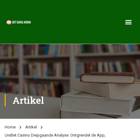
Artikel
Home
Artikel
UniBet Casino Diepgaande Analyse: Ontgrendel de App,