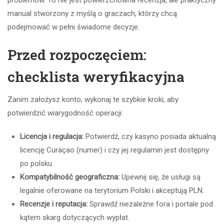
problemów. To nie jest powierzchowna recenzja, ale praktyczny
manual stworzony z myślą o graczach, którzy chcą
podejmować w pełni świadome decyzje.
Przed rozpoczęciem:
checklista weryfikacyjna
Zanim założysz konto, wykonaj te szybkie kroki, aby
potwierdzić wiarygodność operacji:
Licencja i regulacja:
Potwierdź, czy kasyno posiada aktualną
licencję Curaçao (numer) i czy jej regulamin jest dostępny
po polsku.
Kompatybilność geograficzna:
Upewnij się, że usługi są
legalnie oferowane na terytorium Polski i akceptują PLN.
Recenzje i reputacja:
Sprawdź niezależne fora i portale pod
kątem skarg dotyczących wypłat.