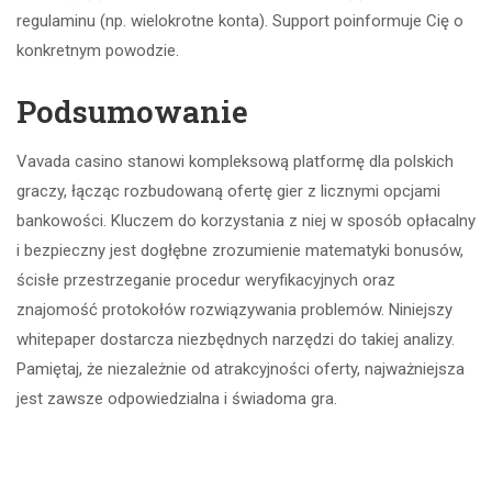
regulaminu (np. wielokrotne konta). Support poinformuje Cię o
konkretnym powodzie.
Podsumowanie
Vavada casino stanowi kompleksową platformę dla polskich
graczy, łącząc rozbudowaną ofertę gier z licznymi opcjami
bankowości. Kluczem do korzystania z niej w sposób opłacalny
i bezpieczny jest dogłębne zrozumienie matematyki bonusów,
ścisłe przestrzeganie procedur weryfikacyjnych oraz
znajomość protokołów rozwiązywania problemów. Niniejszy
whitepaper dostarcza niezbędnych narzędzi do takiej analizy.
Pamiętaj, że niezależnie od atrakcyjności oferty, najważniejsza
jest zawsze odpowiedzialna i świadoma gra.