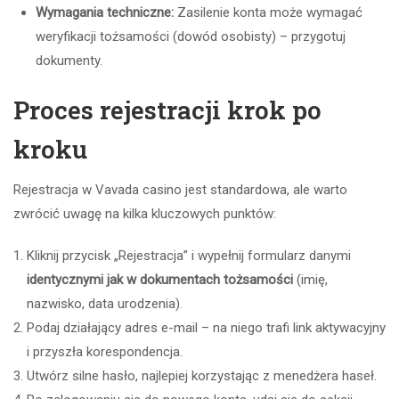
Wymagania techniczne:
Zasilenie konta może wymagać
weryfikacji tożsamości (dowód osobisty) – przygotuj
dokumenty.
Proces rejestracji krok po
kroku
Rejestracja w Vavada casino jest standardowa, ale warto
zwrócić uwagę na kilka kluczowych punktów:
Kliknij przycisk „Rejestracja” i wypełnij formularz danymi
identycznymi jak w dokumentach tożsamości
(imię,
nazwisko, data urodzenia).
Podaj działający adres e-mail – na niego trafi link aktywacyjny
i przyszła korespondencja.
Utwórz silne hasło, najlepiej korzystając z menedżera haseł.