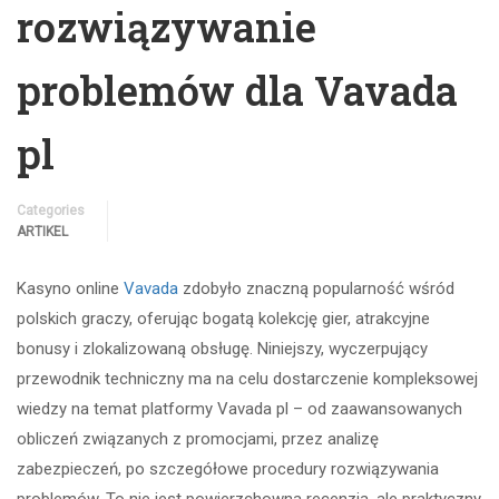
rozwiązywanie
problemów dla Vavada
pl
Categories
ARTIKEL
Kasyno online
Vavada
zdobyło znaczną popularność wśród
polskich graczy, oferując bogatą kolekcję gier, atrakcyjne
bonusy i zlokalizowaną obsługę. Niniejszy, wyczerpujący
przewodnik techniczny ma na celu dostarczenie kompleksowej
wiedzy na temat platformy Vavada pl – od zaawansowanych
obliczeń związanych z promocjami, przez analizę
zabezpieczeń, po szczegółowe procedury rozwiązywania