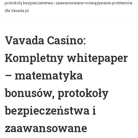
protokoły bezpieczeństwa i zaawansowane rozwiązywanie problemów
dla Vavada pl
Vavada Casino:
Kompletny whitepaper
– matematyka
bonusów, protokoły
bezpieczeństwa i
zaawansowane