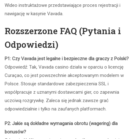
Wideo instruktażowe przedstawiające proces rejestracji i
nawigację w kasynie Vavada.
Rozszerzone FAQ (Pytania i
Odpowiedzi)
P1: Czy Vavada jest legalne i bezpieczne dla graczy z Polski?
Odpowiedź: Tak, Vavada casino działa w oparciu o licencję
Curaçao, co jest powszechnie akceptowanym modelem w
Polsce. Stosuje standardowe zabezpieczenia SSL i
współpracuje z uznanymi dostawcami gier, co zapewnia
uczciwą rozgrywkę. Zaleca się jednak zawsze grać
odpowiedzialnie i tylko na zaufanych platformach.
P2: Jakie są dokładne wymagania obrotu (wagering) dla
bonusów?