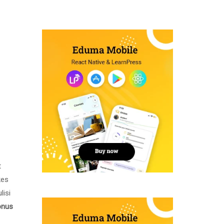
t
kes
lisi
onus