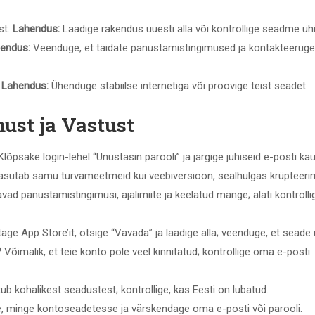
st.
Lahendus:
Laadige rakendus uuesti alla või kontrollige seadme ühi
endus:
Veenduge, et täidate panustamistingimused ja kontakteeruge
.
Lahendus:
Ühenduge stabiilse internetiga või proovige teist seadet.
ust ja Vastust
lõpsake login-lehel “Unustasin parooli” ja järgige juhiseid e-posti ka
asutab samu turvameetmeid kui veebiversioon, sealhulgas krüpteerim
d panustamistingimusi, ajalimiite ja keelatud mänge; alati kontroll
age App Store’it, otsige “Vavada” ja laadige alla; veenduge, et seade 
?
Võimalik, et teie konto pole veel kinnitatud; kontrollige oma e-posti
tub kohalikest seadustest; kontrollige, kas Eesti on lubatud.
, minge kontoseadetesse ja värskendage oma e-posti või parooli.