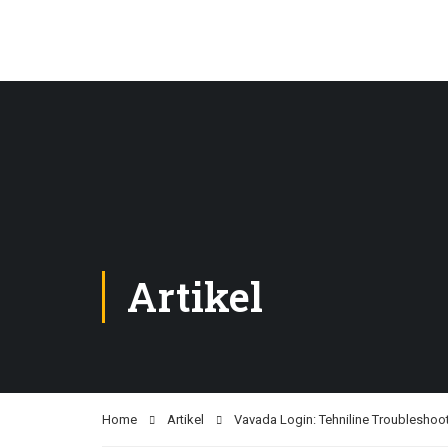
Artikel
Home
Artikel
Vavada Login: Tehniline Troubleshoot