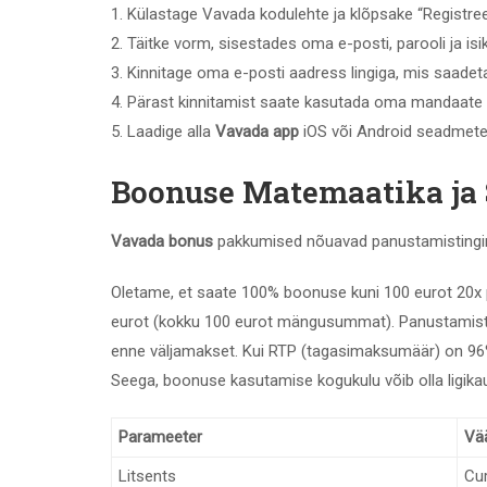
Külastage Vavada kodulehte ja klõpsake “Registre
Täitke vorm, sisestades oma e-posti, parooli ja is
Kinnitage oma e-posti aadress lingiga, mis saadeta
Pärast kinnitamist saate kasutada oma mandaate
Laadige alla
Vavada app
iOS või Android seadmetel
Boonuse Matemaatika ja 
Vavada bonus
pakkumised nõuavad panustamistingimu
Oletame, et saate 100% boonuse kuni 100 eurot 20x 
eurot (kokku 100 eurot mängusummat). Panustamisti
enne väljamakset. Kui RTP (tagasimaksumäär) on 96%,
Seega, boonuse kasutamise kogukulu võib olla ligika
Parameeter
Vä
Litsents
Cu