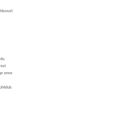
lduvust.
udu.
ist.
ige enne
ühildub.