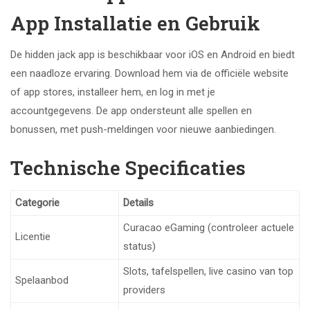
App Installatie en Gebruik
De hidden jack app is beschikbaar voor iOS en Android en biedt
een naadloze ervaring. Download hem via de officiële website
of app stores, installeer hem, en log in met je
accountgegevens. De app ondersteunt alle spellen en
bonussen, met push-meldingen voor nieuwe aanbiedingen.
Technische Specificaties
Categorie
Details
Curacao eGaming (controleer actuele
Licentie
status)
Slots, tafelspellen, live casino van top
Spelaanbod
providers