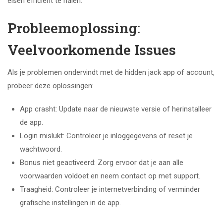
eisen efficiënt te halen.
Probleemoplossing:
Veelvoorkomende Issues
Als je problemen ondervindt met de hidden jack app of account,
probeer deze oplossingen:
App crasht: Update naar de nieuwste versie of herinstalleer
de app.
Login mislukt: Controleer je inloggegevens of reset je
wachtwoord.
Bonus niet geactiveerd: Zorg ervoor dat je aan alle
voorwaarden voldoet en neem contact op met support.
Traagheid: Controleer je internetverbinding of verminder
grafische instellingen in de app.