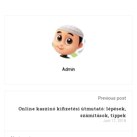
Admin
Previous post
Online kaszinó kifizetési útmutató: lépések,
számítások, tippek
Juni 17, 2018