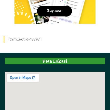
[thim_ekit id=”8896″]
Peta Lokasi