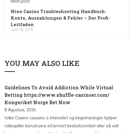
Next post
Nine Casino Troubleshooting Handbuch:
Konto, Auszahlungen & Fehler – Der Profi-
Leitfaden
Juni 18, 2018
YOU MAY ALSO LIKE
Guidelines To Avoid Addiction While Virtual
Betting https://www.shuffle-casinoer.com/
Kongeriket Norge Bet Now
8 Agustus, 2026
tolke Caxino cassino s intensitet og begrensninger hjelper
rollespiller konstruere informert besluttsomhet eller så vidt