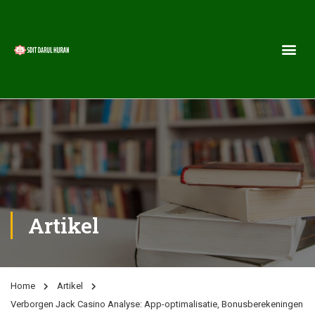
Artikel
Home
Artikel
Verborgen Jack Casino Analyse: App-optimalisatie, Bonusberekeningen