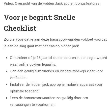
Video: Overzicht van de Hidden Jack app en bonusfeatures.
Voor je begint: Snelle
Checklist
Zorg ervoor dat je aan deze basisvoorwaarden voldoet voordat
je aan de slag gaat met het casino hidden jack:
Controleer of je 18 jaar of ouder bent en in een regio woont
waar online gokken legaal is.
Heb een geldig e-mailadres en identiteitsbewijs klaar voor
verificatie.
Installeer de hidden jack app op je mobiele apparaat voor
optimale toegang.
Lees de bonusvoorwaarden zorgvuldig door om
verrassingen te voorkomen.