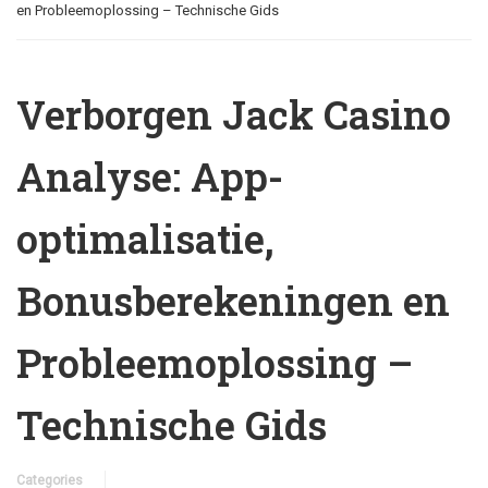
en Probleemoplossing – Technische Gids
Verborgen Jack Casino
Analyse: App-
optimalisatie,
Bonusberekeningen en
Probleemoplossing –
Technische Gids
Categories