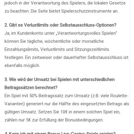
jedoch in der Verantwortung des Spielers, die lokalen Gesetze
zu beachten. Die Seite bietet Spielerschutzinstrumente an.
2. Gibt es Verlustlimits oder Selbstausschluss-Optionen?
Ja, im Kundenkonto unter „Verantwortungsvolles Spielen“
können Sie tägliche, wöchentliche oder monatliche
Einzahlungslimits, Verlustlimits und Sitzungszeitlimits
festlegen. Ein zeitweiser oder dauerhafter Selbstausschluss ist
ebenfalls möglich.
3. Wie wird der Umsatz bei Spielen mit unterschiedlichen
Beitragssätzen berechnet?
Ein Spiel mit 50% Beitragssatz zum Umsatz (z.B. viele Roulette-
Varianten) generiert nur die Hälfte des eingesetzten Betrags als
gültigen Umsatz. Setzen Sie 10€ in einem solchen Spiel ein,
zählen nur 5€ zur Erfüllung der Bonusbedingungen.