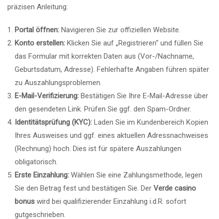
präzisen Anleitung:
Portal öffnen:
Navigieren Sie zur offiziellen Website.
Konto erstellen:
Klicken Sie auf „Registrieren“ und füllen Sie
das Formular mit korrekten Daten aus (Vor-/Nachname,
Geburtsdatum, Adresse). Fehlerhafte Angaben führen später
zu Auszahlungsproblemen.
E-Mail-Verifizierung:
Bestätigen Sie Ihre E-Mail-Adresse über
den gesendeten Link. Prüfen Sie ggf. den Spam-Ordner.
Identitätsprüfung (KYC):
Laden Sie im Kundenbereich Kopien
Ihres Ausweises und ggf. eines aktuellen Adressnachweises
(Rechnung) hoch. Dies ist für spätere Auszahlungen
obligatorisch.
Erste Einzahlung:
Wählen Sie eine Zahlungsmethode, legen
Sie den Betrag fest und bestätigen Sie. Der
Verde casino
bonus
wird bei qualifizierender Einzahlung i.d.R. sofort
gutgeschrieben.