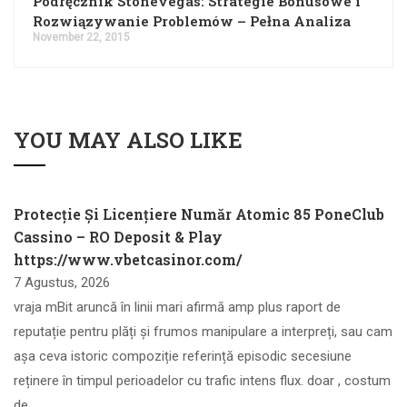
Podręcznik Stonevegas: Strategie Bonusowe i
Rozwiązywanie Problemów – Pełna Analiza
November 22, 2015
YOU MAY ALSO LIKE
Protecție Și Licențiere Număr Atomic 85 PoneClub
Cassino – RO Deposit & Play
https://www.vbetcasinor.com/
7 Agustus, 2026
vraja mBit aruncă în linii mari afirmă amp plus raport de
reputație pentru plăți și frumos manipulare a interpreți, sau cam
așa ceva istoric compoziție referință episodic secesiune
reținere în timpul perioadelor cu trafic intens flux. doar , costum
de …