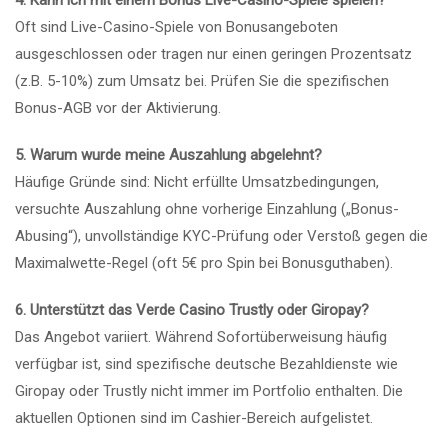
4. Kann ich mit einem Bonus Live-Casino-Spiele spielen?
Oft sind Live-Casino-Spiele von Bonusangeboten
ausgeschlossen oder tragen nur einen geringen Prozentsatz
(z.B. 5-10%) zum Umsatz bei. Prüfen Sie die spezifischen
Bonus-AGB vor der Aktivierung.
5. Warum wurde meine Auszahlung abgelehnt?
Häufige Gründe sind: Nicht erfüllte Umsatzbedingungen,
versuchte Auszahlung ohne vorherige Einzahlung („Bonus-
Abusing“), unvollständige KYC-Prüfung oder Verstoß gegen die
Maximalwette-Regel (oft 5€ pro Spin bei Bonusguthaben).
6. Unterstützt das Verde Casino Trustly oder Giropay?
Das Angebot variiert. Während Sofortüberweisung häufig
verfügbar ist, sind spezifische deutsche Bezahldienste wie
Giropay oder Trustly nicht immer im Portfolio enthalten. Die
aktuellen Optionen sind im Cashier-Bereich aufgelistet.