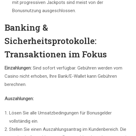
mit progressiven Jackpots sind meist von der
Bonusnutzung ausgeschlossen.
Banking &
Sicherheitsprotokolle:
Transaktionen im Fokus
Einzahlungen:
Sind sofort verfügbar. Gebühren werden vom
Casino nicht erhoben, Ihre Bank/E-Wallet kann Gebühren
berechnen.
Auszahlungen:
Lösen Sie alle Umsatzbedingungen für Bonusgelder
vollständig ein.
Stellen Sie einen Auszahlungsantrag im Kundenbereich. Die