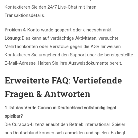
Kontaktieren Sie den 24/7 Live-Chat mit Ihren
Transaktionsdetails.
Problem 4:
Konto wurde gesperrt oder eingeschränkt.
Lösung:
Dies kann auf verdächtige Aktivitäten, versuchte
Mehrfachkonten oder Verstöße gegen die AGB hinweisen.
Kontaktieren Sie umgehend den Support über die bereitgestellte
E-Mail-Adresse. Halten Sie Ihre Ausweisdokumente bereit.
Erweiterte FAQ: Vertiefende
Fragen & Antworten
1. Ist das Verde Casino in Deutschland vollständig legal
spielbar?
Die Curacao-Lizenz erlaubt den Betrieb international. Spieler
aus Deutschland können sich anmelden und spielen. Es liegt