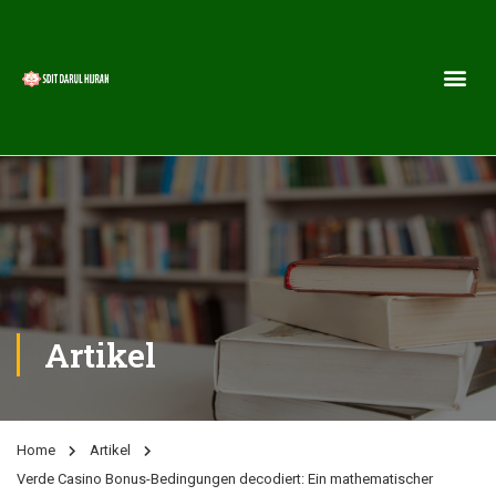
Artikel
Home
Artikel
Verde Casino Bonus-Bedingungen decodiert: Ein mathematischer