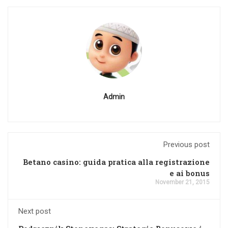
Admin
Previous post
Betano casino: guida pratica alla registrazione
e ai bonus
November 21, 2015
Next post