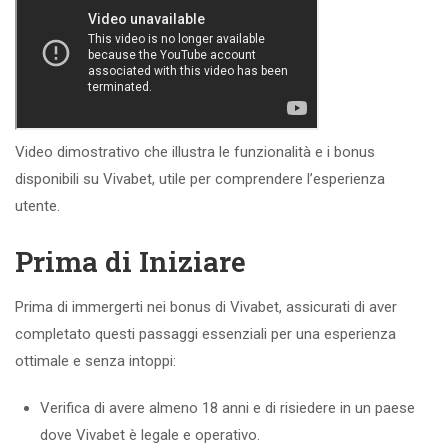
Video dimostrativo che illustra le funzionalità e i bonus
disponibili su Vivabet, utile per comprendere l’esperienza
utente.
Prima di Iniziare
Prima di immergerti nei bonus di Vivabet, assicurati di aver
completato questi passaggi essenziali per una esperienza
ottimale e senza intoppi:
Verifica di avere almeno 18 anni e di risiedere in un paese
dove Vivabet è legale e operativo.