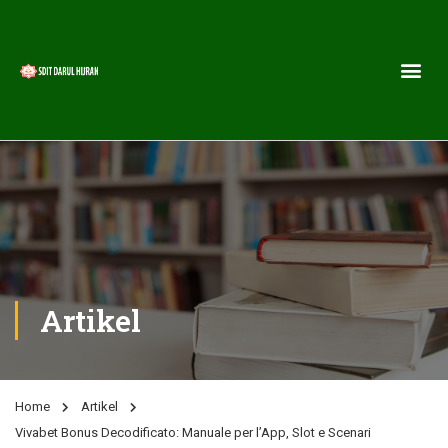
Artikel
Home
Artikel
Vivabet Bonus Decodificato: Manuale per l’App, Slot e Scenari