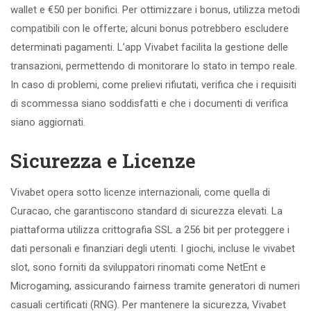
wallet e €50 per bonifici. Per ottimizzare i bonus, utilizza metodi
compatibili con le offerte; alcuni bonus potrebbero escludere
determinati pagamenti. L’app Vivabet facilita la gestione delle
transazioni, permettendo di monitorare lo stato in tempo reale.
In caso di problemi, come prelievi rifiutati, verifica che i requisiti
di scommessa siano soddisfatti e che i documenti di verifica
siano aggiornati.
Sicurezza e Licenze
Vivabet opera sotto licenze internazionali, come quella di
Curacao, che garantiscono standard di sicurezza elevati. La
piattaforma utilizza crittografia SSL a 256 bit per proteggere i
dati personali e finanziari degli utenti. I giochi, incluse le vivabet
slot, sono forniti da sviluppatori rinomati come NetEnt e
Microgaming, assicurando fairness tramite generatori di numeri
casuali certificati (RNG). Per mantenere la sicurezza, Vivabet