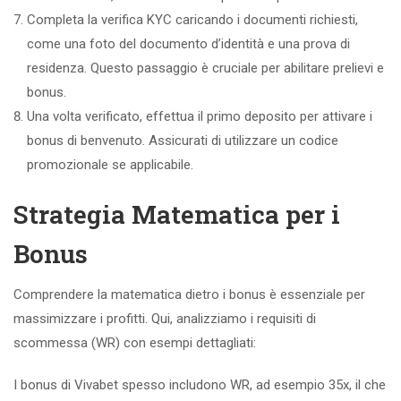
Completa la verifica KYC caricando i documenti richiesti,
come una foto del documento d’identità e una prova di
residenza. Questo passaggio è cruciale per abilitare prelievi e
bonus.
Una volta verificato, effettua il primo deposito per attivare i
bonus di benvenuto. Assicurati di utilizzare un codice
promozionale se applicabile.
Strategia Matematica per i
Bonus
Comprendere la matematica dietro i bonus è essenziale per
massimizzare i profitti. Qui, analizziamo i requisiti di
scommessa (WR) con esempi dettagliati:
I bonus di Vivabet spesso includono WR, ad esempio 35x, il che