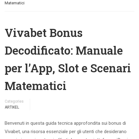
Matematici
Vivabet Bonus
Decodificato: Manuale
per l’App, Slot e Scenari
Matematici
Categories
ARTIKEL
Benvenuti in questa guida tecnica approfondita sui bonus di
Vivabet, una risorsa essenziale per gli utenti che desiderano