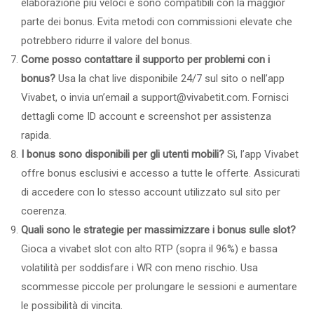
elaborazione più veloci e sono compatibili con la maggior
parte dei bonus. Evita metodi con commissioni elevate che
potrebbero ridurre il valore del bonus.
Come posso contattare il supporto per problemi con i
bonus?
Usa la chat live disponibile 24/7 sul sito o nell’app
Vivabet, o invia un’email a support@vivabetit.com. Fornisci
dettagli come ID account e screenshot per assistenza
rapida.
I bonus sono disponibili per gli utenti mobili?
Sì, l’app Vivabet
offre bonus esclusivi e accesso a tutte le offerte. Assicurati
di accedere con lo stesso account utilizzato sul sito per
coerenza.
Quali sono le strategie per massimizzare i bonus sulle slot?
Gioca a vivabet slot con alto RTP (sopra il 96%) e bassa
volatilità per soddisfare i WR con meno rischio. Usa
scommesse piccole per prolungare le sessioni e aumentare
le possibilità di vincita.