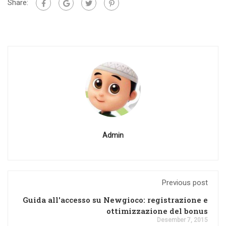
Share:
Admin
Previous post
Guida all'accesso su Newgioco: registrazione e
ottimizzazione del bonus
Desember 7, 2015