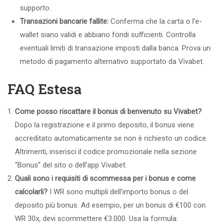
supporto.
Transazioni bancarie fallite:
Conferma che la carta o l’e-
wallet siano validi e abbiano fondi sufficienti. Controlla
eventuali limiti di transazione imposti dalla banca. Prova un
metodo di pagamento alternativo supportato da Vivabet.
FAQ Estesa
Come posso riscattare il bonus di benvenuto su Vivabet?
Dopo la registrazione e il primo deposito, il bonus viene
accreditato automaticamente se non è richiesto un codice.
Altrimenti, inserisci il codice promozionale nella sezione
“Bonus” del sito o dell’app Vivabet.
Quali sono i requisiti di scommessa per i bonus e come
calcolarli?
I WR sono multipli dell’importo bonus o del
deposito più bonus. Ad esempio, per un bonus di €100 con
WR 30x, devi scommettere €3.000. Usa la formula: