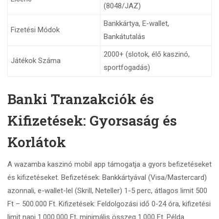
(8048/JAZ)
Bankkártya, E-wallet,
Fizetési Módok
Bankátutalás
2000+ (slotok, élő kaszinó,
Játékok Száma
sportfogadás)
Banki Tranzakciók és
Kifizetések: Gyorsaság és
Korlátok
A wazamba kaszinó mobil app támogatja a gyors befizetéseket
és kifizetéseket. Befizetések: Bankkártyával (Visa/Mastercard)
azonnali, e-wallet-lel (Skrill, Neteller) 1-5 perc, átlagos limit 500
Ft – 500.000 Ft. Kifizetések: Feldolgozási idő 0-24 óra, kifizetési
limit napi 1.000.000 Ft, minimális összeg 1.000 Ft. Példa