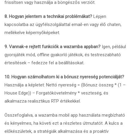
frissítsen vagy használja a böngészős verziót.
8. Hogyan jelentem a technikai problémákat?
Lépjen
kapcsolatba az ügyfélszolgálattal email-en vagy élő chaten,
mellékelve képernyőképeket.
9. Vannak-e rejtett funkciók a wazamba appban?
Igen, például
gyorsjáték mód, offline gyakorló játékok, és testreszabható
értesítések – fedezze fel a beállításokat.
10. Hogyan számolhatom ki a bónusz nyereség potenciálját?
Használja a képletet: Nettó nyereség = (Bónusz összeg * (1 –
House Edge)) – Forgatókövetelmény * veszteség, és
alkalmazza realisztikus RTP értékekkel.
Összefoglalva, a wazamba mobil app használata megbízható
és kényelmes, ha követi ezt a részletes útmutatót. A kulcs a
előkészületek, a stratégiák alkalmazása és a proaktív