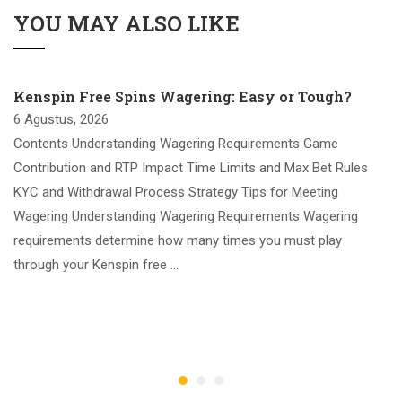
YOU MAY ALSO LIKE
Kenspin Free Spins Wagering: Easy or Tough?
6 Agustus, 2026
Contents Understanding Wagering Requirements Game
Contribution and RTP Impact Time Limits and Max Bet Rules
KYC and Withdrawal Process Strategy Tips for Meeting
Wagering Understanding Wagering Requirements Wagering
requirements determine how many times you must play
through your Kenspin free …