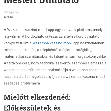
Categories
ARTIKEL
A Wazamba kaszinó mobil app egy innovatív platform, amely a
játékélményt hordozhatóvá teszi. Ez a teljes körű útmutató
végigvezeti Önt a
Wazamba kaszinó mobil
app használatának
minden aspektusán, a telepítéstől a fejlett stratégiákig,
matematikai számításokkal és hibaelhárítási forgatókönyvekkel.
A tartalom célja, hogy technikai szakértői szemmel elemezze a
wazamba app működését, optimalizálja a wazamba casino app
használatát, és megoldást nyújtson a wazamba kaszinó mobil
esetleges problémáira.
Mielőtt elkezdenéd:
Előkészületek és