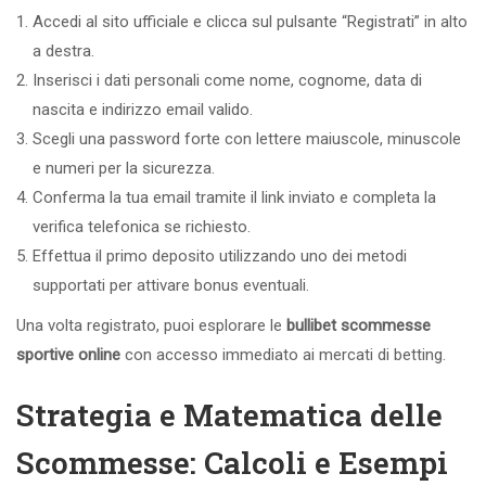
Accedi al sito ufficiale e clicca sul pulsante “Registrati” in alto
a destra.
Inserisci i dati personali come nome, cognome, data di
nascita e indirizzo email valido.
Scegli una password forte con lettere maiuscole, minuscole
e numeri per la sicurezza.
Conferma la tua email tramite il link inviato e completa la
verifica telefonica se richiesto.
Effettua il primo deposito utilizzando uno dei metodi
supportati per attivare bonus eventuali.
Una volta registrato, puoi esplorare le
bullibet scommesse
sportive online
con accesso immediato ai mercati di betting.
Strategia e Matematica delle
Scommesse: Calcoli e Esempi