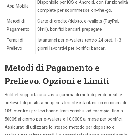
Disponibile per iOS e Android, con funzionalità
App Mobile
complete per scommesse on-the-go.
Metodi di
Carte di credito/debito, e-wallets (PayPal,
Pagamento
Skrill), bonifici bancari, prepagate.
Tempi di
Istantanei per e-wallets (entro 24 ore), 1-3
Prelievo
giorni lavorativi per bonifici bancari.
Metodi di Pagamento e
Prelievo: Opzioni e Limiti
Bullibet supporta una vasta gamma di metodi per depositi e
prelievi. I depositi sono generalmente istantanei con minimi di
10€, mentre i prelievi hanno limiti variabili: ad esempio, fino a
5000€ al giorno per e-wallets e 10.000€ al mese per bonifici.
Assicurati di utilizzare lo stesso metodo per deposito e