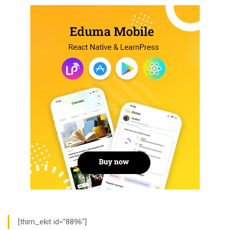
[thim_ekit id=”8896″]