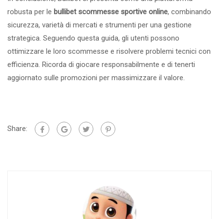
robusta per le
bullibet scommesse sportive online
, combinando
sicurezza, varietà di mercati e strumenti per una gestione
strategica. Seguendo questa guida, gli utenti possono
ottimizzare le loro scommesse e risolvere problemi tecnici con
efficienza. Ricorda di giocare responsabilmente e di tenerti
aggiornato sulle promozioni per massimizzare il valore.
Share: