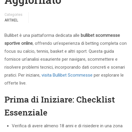
Categories
ARTIKEL
Bullibet è una piattaforma dedicata alle
bullibet scommesse
sportive online
, offrendo un’esperienza di betting completa con
focus su calcio, tennis, basket e altri sport. Questa guida
fornisce un’analisi esauriente per navigare, scommettere e
risolvere problemi tecnici, incorporando dati concreti e scenari
pratici. Per iniziare,
visita Bullibet Scommesse
per esplorare le
offerte live.
Prima di Iniziare: Checklist
Essenziale
Verifica di avere almeno 18 anni e di risiedere in una zona