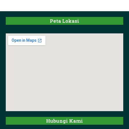
Peta Lokasi
Hubungi Kami