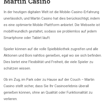
Martin Casino
In der heutigen digitalen Welt ist die Mobile-Casino-Erfahrung
unerlässlich, und Martin Casino hat dies berücksichtigt, indem
es eine optimierte Mobile-Plattform anbietet. Die Webseite ist
mobilfreundlich gestaltet, sodass sie problemlos auf jedem
Smartphone oder Tablet läuft.
Spieler können auf die volle Spielbibliothek zugreifen und alle
Aktionen und Boni nahtlos genießen, egal wo sie sich befinden.
Dies bietet eine Flexibilität und Freiheit, die viele Spieler zu
schätzen wissen.
Ob im Zug, im Park oder zu Hause auf der Couch – Martin
Casino stellt sicher, dass Sie Ihr Casinoerlebnis überall
genießen können, ohne an Qualität oder Funktionalität zu
verlieren.