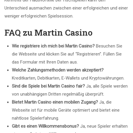
Kenntnis der Hausvorteile bei Tischspielen kann den
Unterschied ausmachen zwischen einer erfolgreichen und einer
weniger erfolgreichen Spielsession.
FAQ zu Martin Casino
Wie registriere ich mich bei Martin Casino?
Besuchen Sie
die Webseite und klicken Sie auf “Registrieren”. Füllen Sie
das Formular mit Ihren Daten aus.
Welche Zahlungsmethoden werden akzeptiert?
Kreditkarten, Debitkarten, E-Wallets und Kryptowährungen.
Sind die Spiele bei Martin Casino fair?
Ja, alle Spiele werden
von unabhängigen Dritten regelmäßig überprüft.
Bietet Martin Casino einen mobilen Zugang?
Ja, die
Webseite ist für mobile Geräte optimiert und bietet eine
nahtlose Spielerfahrung.
Gibt es einen Willkommensbonus?
Ja, neue Spieler erhalten