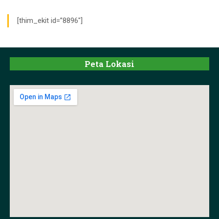
[thim_ekit id=”8896″]
Peta Lokasi