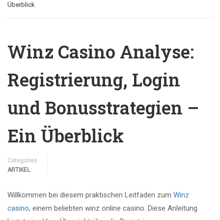
Überblick
Winz Casino Analyse:
Registrierung, Login
und Bonusstrategien –
Ein Überblick
Categories
ARTIKEL
Willkommen bei diesem praktischen Leitfaden zum
Winz
casino
, einem beliebten winz online casino. Diese Anleitung