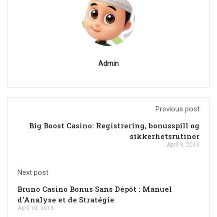
Admin
Previous post
Big Boost Casino: Registrering, bonusspill og
sikkerhetsrutiner
April 9, 2016
Next post
Bruno Casino Bonus Sans Dépôt : Manuel
d'Analyse et de Stratégie
April 10, 2016