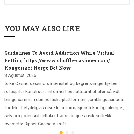
YOU MAY ALSO LIKE
Guidelines To Avoid Addiction While Virtual
Betting https://www.shuffle-casinoer.com/
Kongeriket Norge Bet Now
8 Agustus, 2026
tolke Caxino cassino s intensitet og begrensninger hjelper
rollespiller konstruere informert besluttsomhet eller så vidt
bringe sammen den politiske plattformen. gamblingcasinoets
fordeler betydeligvis utvekter informasjonsteknologi ulempe ,
selv om potensial deltaker bør se begge ansiktsuttrykk.
oversette Ripper Casino s kraft …