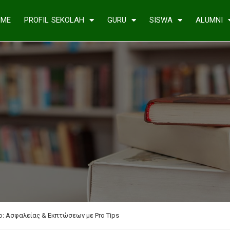
OME
OME
PROFIL SEKOLAH
PROFIL SEKOLAH
GURU
GURU
SISWA
SISWA
ALUMNI
ALUMNI
o: Ασφαλείας & Εκπτώσεων με Pro Tips