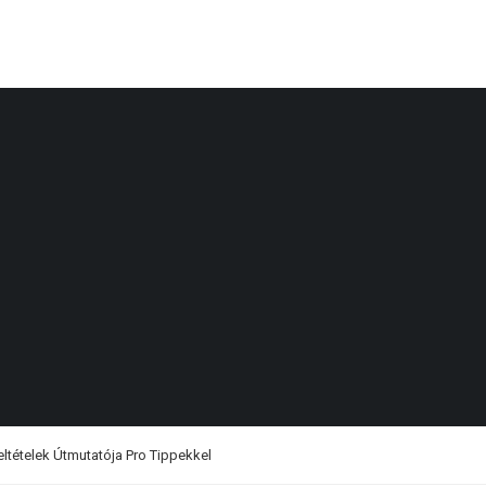
ltételek Útmutatója Pro Tippekkel