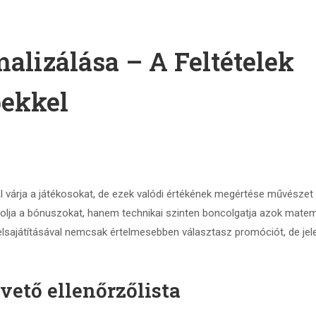
alizálása – A Feltételek
pekkel
várja a játékosokat, de ezek valódi értékének megértése művészet
lja a bónuszokat, hanem technikai szinten boncolgatja azok matema
m elsajátításával nemcsak értelmesebben választasz promóciót, de je
vető ellenőrzőlista