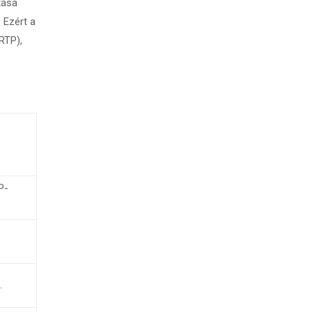
tása
 Ezért a
 RTP),
P-
.