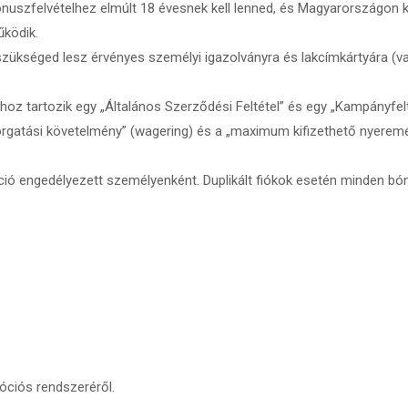
nuszfelvételhez elmúlt 18 évesnek kell lenned, és Magyarországon k
űködik.
zükséged lesz érvényes személyi igazolványra és lakcímkártyára (v
z tartozik egy „Általános Szerződési Feltétel” és egy „Kampányfelt
orgatási követelmény” (wagering) és a „maximum kifizethető nyerem
ció engedélyezett személyenként. Duplikált fiókok esetén minden bó
óciós rendszeréről.