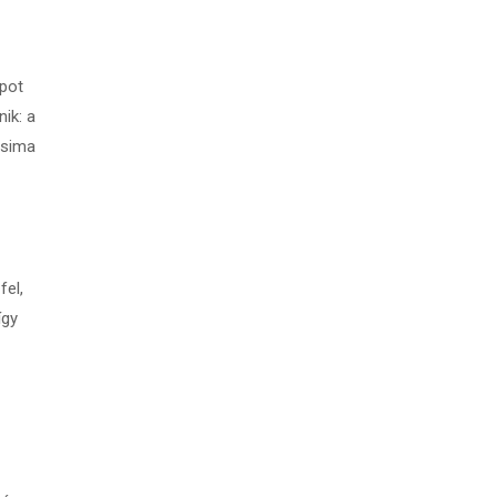
apot
nik: a
 sima
fel,
így