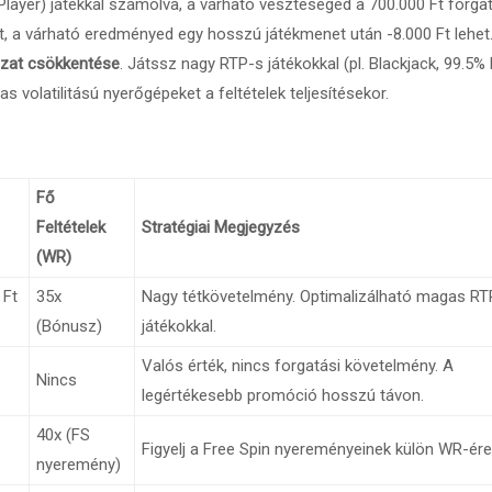
Player) játékkal számolva, a várható veszteséged a 700.000 Ft forga
t, a várható eredményed egy hosszú játékmenet után -8.000 Ft lehet.
kázat csökkentése
. Játssz nagy RTP-s játékokkal (pl. Blackjack, 99.5%
 volatilitású nyerőgépeket a feltételek teljesítésekor.
Fő
Feltételek
Stratégiai Megjegyzés
(WR)
 Ft
35x
Nagy tétkövetelmény. Optimalizálható magas RT
(Bónusz)
játékokkal.
Valós érték, nincs forgatási követelmény. A
Nincs
legértékesebb promóció hosszú távon.
40x (FS
Figyelj a Free Spin nyereményeinek külön WR-ére
nyeremény)