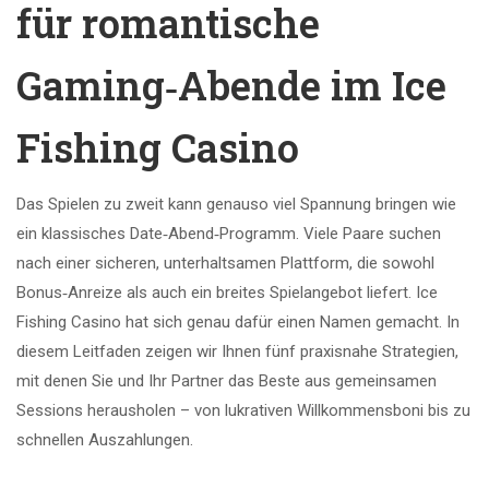
für romantische
Gaming‑Abende im Ice
Fishing Casino
Das Spielen zu zweit kann genauso viel Spannung bringen wie
ein klassisches Date‑Abend‑Programm. Viele Paare suchen
nach einer sicheren, unterhaltsamen Plattform, die sowohl
Bonus‑Anreize als auch ein breites Spielangebot liefert. Ice
Fishing Casino hat sich genau dafür einen Namen gemacht. In
diesem Leitfaden zeigen wir Ihnen fünf praxisnahe Strategien,
mit denen Sie und Ihr Partner das Beste aus gemeinsamen
Sessions herausholen – von lukrativen Willkommensboni bis zu
schnellen Auszahlungen.