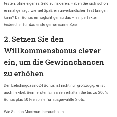
testen, ohne eigenes Geld zu riskieren. Haben Sie sich schon
einmal gefragt, wie viel Spaß ein unverbindlicher Test bringen
kann? Der Bonus ermöglicht genau das – ein perfekter
Eisbrecher für das erste gemeinsame Spiel.
2. Setzen Sie den
Willkommensbonus clever
ein, um die Gewinnchancen
zu erhöhen
Der Icefishingcasino24 Bonus ist nicht nur großzügig, er ist
auch flexibel. Beim ersten Einzahlen erhalten Sie bis zu 200 %
Bonus plus 50 Freispiele für ausgewählte Slots.
Wie Sie das Maximum herausholen: