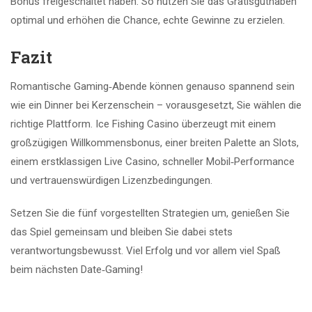
Bonus freigeschaltet haben. So nutzen Sie das Gratisguthaben
optimal und erhöhen die Chance, echte Gewinne zu erzielen.
Fazit
Romantische Gaming‑Abende können genauso spannend sein
wie ein Dinner bei Kerzenschein – vorausgesetzt, Sie wählen die
richtige Plattform. Ice Fishing Casino überzeugt mit einem
großzügigen Willkommensbonus, einer breiten Palette an Slots,
einem erstklassigen Live Casino, schneller Mobil‑Performance
und vertrauenswürdigen Lizenzbedingungen.
Setzen Sie die fünf vorgestellten Strategien um, genießen Sie
das Spiel gemeinsam und bleiben Sie dabei stets
verantwortungsbewusst. Viel Erfolg und vor allem viel Spaß
beim nächsten Date‑Gaming!