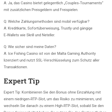
A: Ja, das Casino bietet gelegentlich „Couples‑Tournaments“
mit zusätzlichen Preisgeldern und Freispielen.
Q: Welche Zahlungsmethoden sind mobil verfügbar?
A: Kreditkarte, Sofortüberweisung, Trustly und gängige
E‑Wallets wie Skrill und Neteller.
Q: Wie sicher sind meine Daten?
A: Ice Fishing Casino ist von der Malta Gaming Authority
lizenziert und nutzt SSL‑Verschlüsselung zum Schutz aller
Transaktionen.
Expert Tip
Expert Tip: Kombinieren Sie den Bonus ohne Einzahlung mit
einem niedrigen‑RTP‑Slot, um das Risiko zu minimieren, und
wechseln Sie danach zu einem High‑RTP‑Slot, sobald Sie den