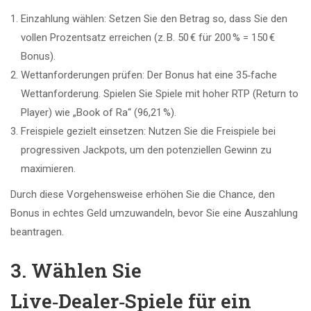
Einzahlung wählen: Setzen Sie den Betrag so, dass Sie den
vollen Prozentsatz erreichen (z. B. 50 € für 200 % = 150 €
Bonus).
Wettanforderungen prüfen: Der Bonus hat eine 35‑fache
Wettanforderung. Spielen Sie Spiele mit hoher RTP (Return to
Player) wie „Book of Ra“ (96,21 %).
Freispiele gezielt einsetzen: Nutzen Sie die Freispiele bei
progressiven Jackpots, um den potenziellen Gewinn zu
maximieren.
Durch diese Vorgehensweise erhöhen Sie die Chance, den
Bonus in echtes Geld umzuwandeln, bevor Sie eine Auszahlung
beantragen.
3. Wählen Sie
Live‑Dealer‑Spiele für ein