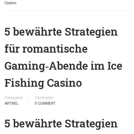
Casino
5 bewährte Strategien
für romantische
Gaming‑Abende im Ice
Fishing Casino
Categories
Comments
ARTIKEL
0 COMMENT
5 bewährte Strategien