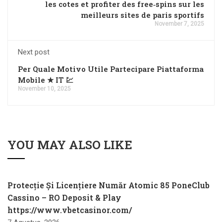
les cotes et profiter des free‑spins sur les
meilleurs sites de paris sportifs
November 7, 2025
Next post
Per Quale Motivo Utile Partecipare Piattaforma
Mobile ★ IT 💹
November 10, 2025
YOU MAY ALSO LIKE
Protecție Și Licențiere Număr Atomic 85 PoneClub
Cassino – RO Deposit & Play
https://www.vbetcasinor.com/