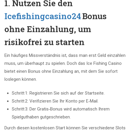
1. Nutzen Sie den
Icefishingcasino24
Bonus
ohne Einzahlung, um
risikofrei zu starten
Ein häufiges Missverständnis ist, dass man erst Geld einzahlen
muss, um überhaupt zu spielen. Doch das Ice Fishing Casino
bietet einen Bonus ohne Einzahlung an, mit dem Sie sofort
loslegen können.
Schritt 1: Registrieren Sie sich auf der Startseite.
Schritt 2: Verifizieren Sie Ihr Konto per E‑Mail.
Schritt 3: Der Gratis‑Bonus wird automatisch Ihrem
Spielguthaben gutgeschrieben.
Durch diesen kostenlosen Start können Sie verschiedene Slots