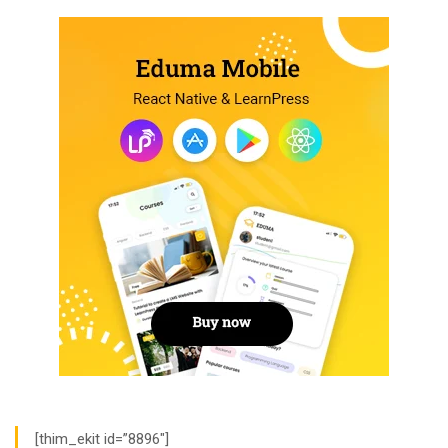
[thim_ekit id=”8896″]