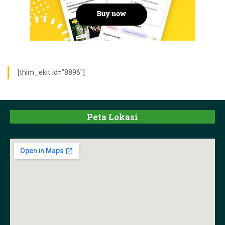
[thim_ekit id=”8896″]
Peta Lokasi