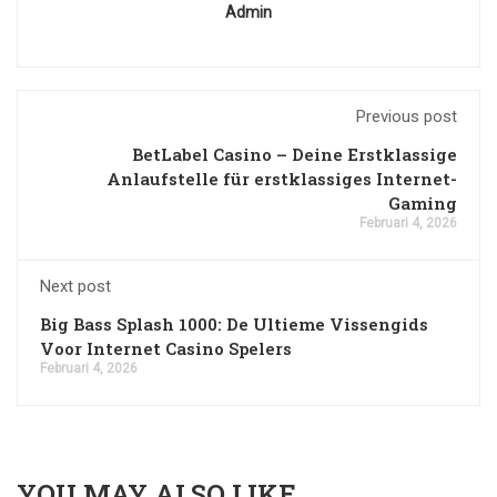
Admin
Previous post
BetLabel Casino – Deine Erstklassige
Anlaufstelle für erstklassiges Internet-
Gaming
Februari 4, 2026
Next post
Big Bass Splash 1000: De Ultieme Vissengids
Voor Internet Casino Spelers
Februari 4, 2026
YOU MAY ALSO LIKE