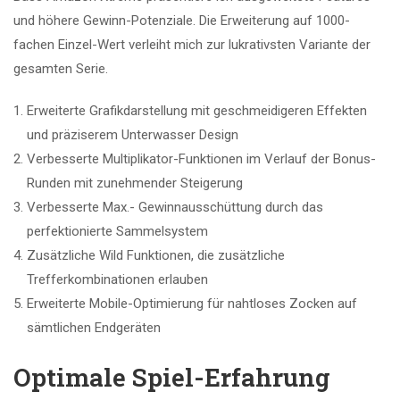
und höhere Gewinn-Potenziale. Die Erweiterung auf 1000-
fachen Einzel-Wert verleiht mich zur lukrativsten Variante der
gesamten Serie.
Erweiterte Grafikdarstellung mit geschmeidigeren Effekten
und präziserem Unterwasser Design
Verbesserte Multiplikator-Funktionen im Verlauf der Bonus-
Runden mit zunehmender Steigerung
Verbesserte Max.- Gewinnausschüttung durch das
perfektionierte Sammelsystem
Zusätzliche Wild Funktionen, die zusätzliche
Trefferkombinationen erlauben
Erweiterte Mobile-Optimierung für nahtloses Zocken auf
sämtlichen Endgeräten
Optimale Spiel-Erfahrung