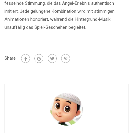
fesselnde Stimmung, die das Angel-Erlebnis authentisch
imitiert. Jede gelungene Kombination wird mit stimmigen
Animationen honoriert, während die Hintergrund-Musik
unauffällig das Spiel-Geschehen begleitet.
Share: