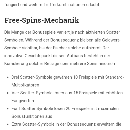
fungiert und weitere Trefferkombinationen erlaubt.
Free-Spins-Mechanik
Die Menge der Bonusspiele variiert je nach aktivierten Scatter
Symbolen. Während der Bonussequenz bleiben alle Geldwert-
Symbole sichtbar, bis der Fischer solche aufnimmt. Der
innovative Gesichtspunkt dieses Aufbaus besteht in der
Kumulierung solcher Beträge über mehrere Spins hindurch.
Drei Scatter-Symbole gewähren 10 Freispiele mit Standard-
Multiplikatoren
Vier Scatter-Symbole lösen aus 15 Freispiele mit erhöhten
Fangwerten
Fünf Scatter Symbole lösen 20 Freispiele mit maximalen
Bonusfunktionen aus
Extra Scatter-Symbole in der Bonussequenz erweitern die