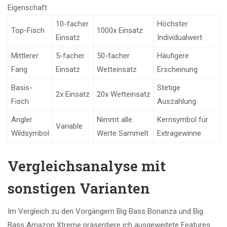
Eigenschaft
10-facher
Höchster
Top-Fisch
1000x Einsatz
Einsatz
Individualwert
Mittlerer
5-facher
50-facher
Häufigere
Fang
Einsatz
Wetteinsatz
Erscheinung
Basis-
Stetige
2x Einsatz
20x Wetteinsatz
Fisch
Auszahlung
Angler
Nimmt alle
Kernsymbol für
Variable
Wildsymbol
Werte Sammelt
Extragewinne
Vergleichsanalyse mit
sonstigen Varianten
Im Vergleich zu den Vorgängern Big Bass Bonanza und Big
Bass Amazon Xtreme präsentiere ich ausgeweitete Features